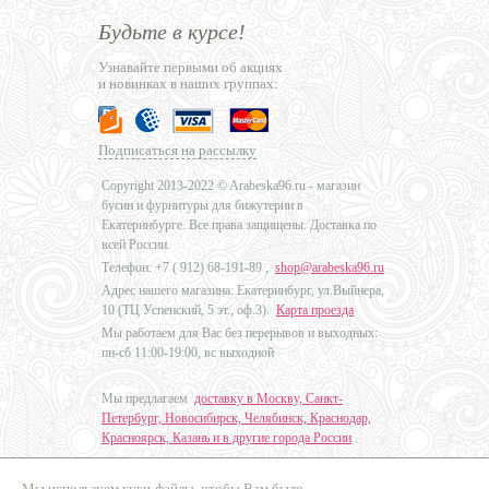
Будьте в курсе!
Узнавайте первыми об акциях
и новинках в наших группах:
Подписаться на рассылку
Copyright 2013-2022 © Arabeska96.ru - магазин
бусин и фурнитуры для бижутерии в
Екатеринбурге. Все права защищены. Доставка по
всей России.
Телефон: +7 (
912) 68-191-89
,
shop@arabeska96.ru
Адрес нашего магазина: Екатеринбург, ул.Выйнера,
10 (ТЦ Успенский, 5 эт., оф.3).
Карта проезда
Мы работаем для Вас без перерывов и выходных:
пн-сб 11:00-19:00, вс выходной
Мы предлагаем
доставку в Москву, Санкт-
Петербург, Новосибирск, Челябинск, Краснодар,
Красноярск, Казань и в другие города России
.
Мы используем куки-файлы, чтобы Вам было