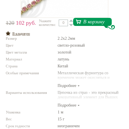
Нетемнеющая фурнитура
Всё для вышивки
В корзину
Укажите
120
102 руб.
количество:
Проволока
В кладовую
Размер
2.2х2.2мм
Натуральные камни
Цвет
светло-розовый
Каталог
Цвет металла
золотой
Материал
Новинки!
латунь
Страна
Китай
Особые примечания
Фотофорум
Металлическая фурнитура со
О магазине
временем может окисляться и
темнеть. Это ествественное свойство
Подробнее
фурнитуры с покрытием. Чтобы
избежать этого, Вы можете покрыть
Варианты использования
Цепочка из страз - это прекрасный
готовое украшение защитным лаком
декоративный элемент для Выших
Цапон
вышивных украшений. Вышиваете
Подробнее
ли Вы бисером или сутажом,
цепочка со стразами поможет
Упаковка
1 м
придать Вашему авторскому
Вес
15 г
украшению праздничного блеска и
сияния!
Срок годности
неограничен