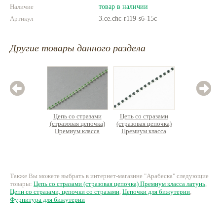
Наличие
товар в наличии
Артикул
3.ce.chc-r119-s6-15c
Другие товары данного раздела
Цепь со стразами
Цепь со стразами
Цепь с
(стразовая цепочка)
(стразовая цепочка)
(стразов
Премиум класса
Премиум класса
Преми
латунь
латунь
л
102 руб.
102 руб.
22
Также Вы можете выбрать в интернет-магазине "Арабеска" следующие
товары:
Цепь со стразами (стразовая цепочка) Премиум класса латунь
,
Цепи со стразами, цепочки со стразами
,
Цепочки для бижутерии
,
Фурнитура для бижутерии