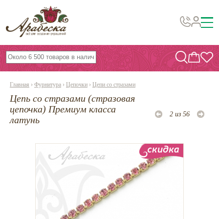
Бусины, подвески, декор
Бисер
Главная
›
Фурнитура
›
Цепочки
›
Цепи со стразами
Вышивка украшений
Цепь со стразами (стразовая
Фурнитура
цепочка) Премиум класса
2 из 56
латунь
Проволока
Инструменты и материалы
Эпоксидная смола
Шнуры, ленты, нитки
По темам и сезонам
Бисер TOHO