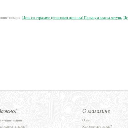
210 руб.
102 руб.
76.50 руб.
1
ующие товары:
Цепь со стразами (стразовая цепочка) Премиум класса латунь
,
Це
Важно!
О магазине
екущие акции
О нас
ак сделать заказ?
Как сделать заказ?