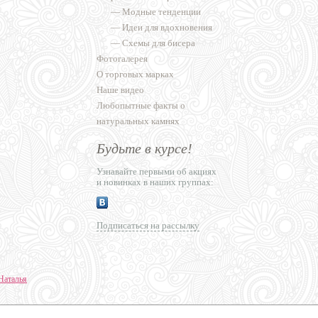
—
Модные тенденции
—
Идеи для вдохновения
—
Схемы для бисера
Фотогалерея
О торговых марках
Наше видео
Любопытные факты о
натуральных камнях
Будьте в курсе!
Узнавайте первыми об акциях
и новинках в наших группах:
Подписаться на рассылку
Наталья
ние сайтов