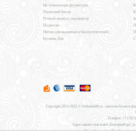
Не темнеющая фурнитура
К
Японский бисер
К
Речной жемчуг, перламутр
Б
Подвески
П
Нитки для вышивки и бисероплетения
П
Бусины Дзи
С
Copyright 2013-2022 © Arabeska96.ru - магазин бусин и ф
Телефон: +7 (
912)
Адрес нашего магазина: Екатеринбург, ул.
Мы работаем для Вас без перерыв