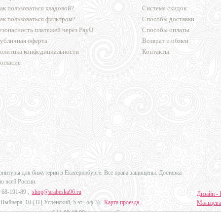
ак пользоваться кладовой?
Система скидок
ак пользоваться фильтром?
Способы доставки
езопасность платежей через PayU
Способы оплаты
убличная оферта
Возврат и обмен
олитика конфедициальности
Контакты
огласие
урнитуры для бижутерии в Екатеринбурге. Все права защищены. Доставка
по всей России.
 68-191-89
,
shop@arabeska96.ru
Дизайн - 
Выйнера, 10 (ТЦ Успенский, 5 эт., оф.3).
Карта проезда
Мальцева
ов и выходных: пн-сб 11:00-19:00, вс выходной
Продвиже