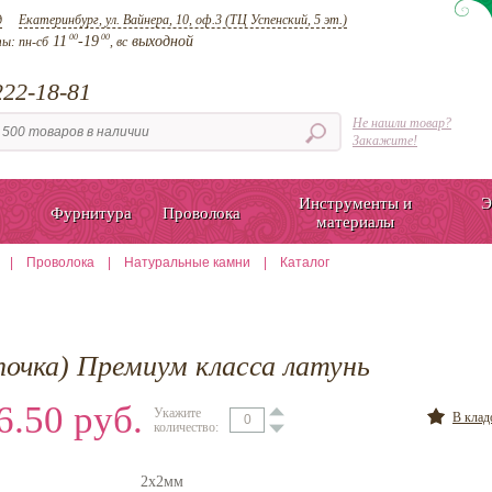
д
Екатеринбург, ул. Вайнера, 10, оф.3 (ТЦ Успенский, 5 эт.)
00
00
11
-19
выходной
ты:
пн-сб
, вс
22-18-81
Не нашли товар?
Закажите!
Инструменты и
Э
Фурнитура
Проволока
материалы
|
Проволока
|
Натуральные камни
|
Каталог
почка) Премиум класса латунь
6.50 руб.
Укажите
В кла
количество:
2х2мм