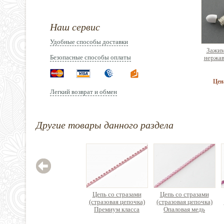
Наш сервис
Удобные способы доставки
Зажим
Безопасные способы оплаты
нержав
Цен
Легкий возврат и обмен
Другие товары данного раздела
Орга
сборк
б
2
Цепь со стразами
Цепь со стразами
(стразовая цепочка)
(стразовая цепочка)
Премиум класса
Опаловая медь
латунь