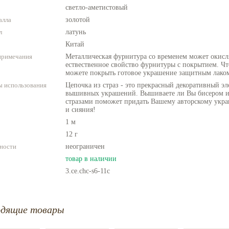
светло-аметистовый
алла
золотой
л
латунь
Китай
примечания
Металлическая фурнитура со временем может окисля
ествественное свойство фурнитуры с покрытием. Чт
можете покрыть готовое украшение защитным лако
 использования
Цепочка из страз - это прекрасный декоративный э
вышивных украшений. Вышиваете ли Вы бисером ил
стразами поможет придать Вашему авторскому укр
и сияния!
1 м
12 г
ности
неограничен
товар в наличии
3.ce.chc-s6-11c
одящие товары