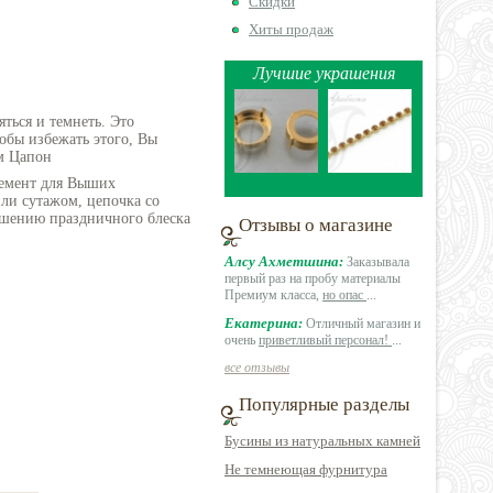
Скидки
Хиты продаж
Лучшие украшения
ться и темнеть. Это
обы избежать этого, Вы
м Цапон
лемент для Выших
и сутажом, цепочка со
ашению праздничного блеска
Отзывы о магазине
Алсу Ахметшина:
Заказывала
первый раз на пробу материалы
Премиум класса,
но опас
...
Екатерина:
Отличный магазин и
очень
приветливый персонал!
...
все отзывы
Популярные разделы
Бусины из натуральных камней
Не темнеющая фурнитура