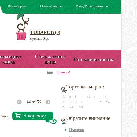
Фотофорум
О магазине
Вход/Регистрация
ТОВАРОВ (
)
0
сумма: 0 р.
поксидная
Шнуры, ленты,
По темам и сезонам
смола
нитки
Новинки!
Торговые марки:
A
B
D
E
G
I
J
K
14 из 56
M
P
R
S
T
U
V
W
Z
А-Я
Все
В корзину
довую
Обратите внимание
Новинки