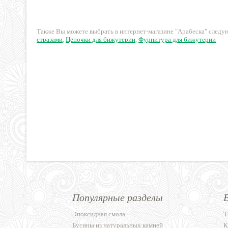
220 руб.
250 руб.
Также Вы можете выбрать в интернет-магазине "Арабеска" след
стразами
,
Цепочки для бижутерии
,
Фурнитура для бижутерии
Популярные разделы
Эпоксидная смола
Т
Бусины из натуральных камней
К