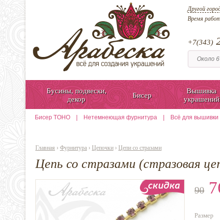
Другой горо
Время рабо
2
+7(343)
Бусины, подвески,
Вышивка
Бисер
декор
украшений
Бисер TOHO
|
Нетемнеющая фурнитура
|
Всё для вышивки
Главная
›
Фурнитура
›
Цепочки
›
Цепи со стразами
Цепь со стразами (стразовая це
7
90
Размер