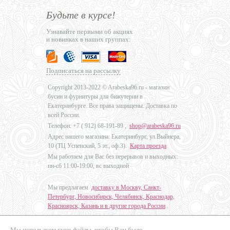
Будьте в курсе!
Узнавайте первыми об акциях
и новинках в наших группах:
Подписаться на рассылку
Copyright 2013-2022 © Arabeska96.ru - магазин
бусин и фурнитуры для бижутерии в
Екатеринбурге. Все права защищены. Доставка по
всей России.
Телефон: +7 (
912) 68-191-89
,
shop@arabeska96.ru
Адрес нашего магазина: Екатеринбург, ул.Выйнера,
10 (ТЦ Успенский, 5 эт., оф.3).
Карта проезда
Мы работаем для Вас без перерывов и выходных:
пн-сб 11:00-19:00, вс выходной
Мы предлагаем
доставку в Москву, Санкт-
Петербург, Новосибирск, Челябинск, Краснодар,
Красноярск, Казань и в другие города России
.
Мы используем куки-файлы, чтобы Вам было