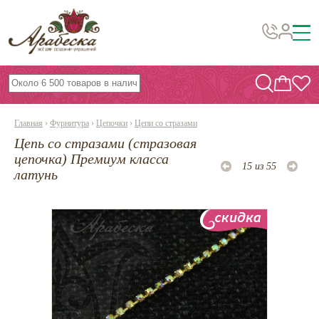
Бусины, подвески, декор
Бисер
Главная
›
Фурнитура
›
Цепочки
›
Цепи со стразами
Вышивка украшений
Цепь со стразами (стразовая
Фурнитура
цепочка) Премиум класса
15 из 55
латунь
Проволока
Инструменты и материалы
Эпоксидная смола
Шнуры, ленты, нитки
По темам и сезонам
Бисер TOHO