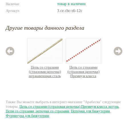
Наличие
товар в наличии
Артикул
3.ce.chc-s6-12c
Другие товары данного раздела
Цепь со стразами
Цепь со стразами
Цепь с
(стразовая цепочка)
(стразовая цепочка)
(стразов
нержавеющая сталь
Премиум класса
Металл
латунь
класс
660 руб.
102 руб.
21
Также Вы можете выбрать в интернет-магазине "Арабеска" следующие
товары:
Цепь со стразами (стразовая цепочка) Премиум класса латунь
,
Цепи со стразами, цепочки со стразами
,
Цепочки для бижутерии
,
Фурнитура для бижутерии