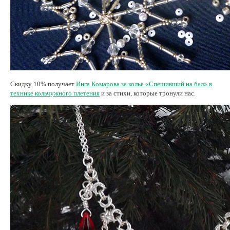
Скидку 10% получает
Инга Комарова за колье «Спешивший на бал» в
технике кольчужного плетения
и за стихи, которые тронули нас.