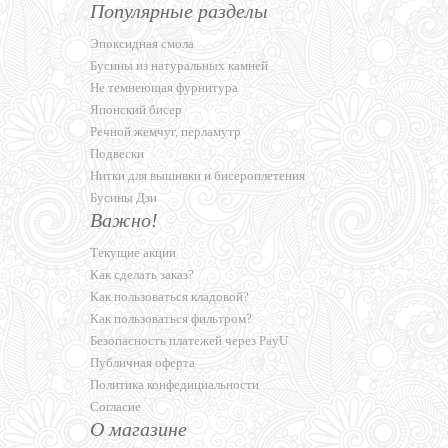
Популярные разделы
Эпоксидная смола
Бусины из натуральных камней
Не темнеющая фурнитура
Японский бисер
Речной жемчуг, перламутр
Подвески
Нитки для вышивки и бисероплетения
Бусины Дзи
Важно!
Текущие акции
Как сделать заказ?
Как пользоваться кладовой?
Как пользоваться фильтром?
Безопасность платежей через PayU
Публичная оферта
Политика конфедициальности
Согласие
О магазине