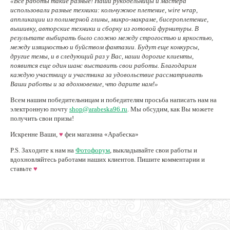
«Все работы такие разные! Наши рукодельницы и мастера
использовали разные техники: кольчужное плетение, wire wrap,
аппликации из полимерной глины, микро-макраме, бисероплетение,
вышивку, авторские техники и сборку из готовой фурнитуры. В
результате выбирать было сложно между строгостью и яркостью,
между изящностью и буйством фантазии. Будут еще конкурсы,
другие темы, и в следующий раз у Вас, наши дорогие клиенты,
появится еще один шанс выставить свои работы. Благодарим
каждую участницу и участника за удовольствие рассматривать
Ваши работы и за вдохновение, что дарите нам!»
Всем нашим победительницам и победителям просьба написать нам на
электронную почту
shop@arabeska96.ru
. Мы обсудим, как Вы можете
получить свои призы!
Искренне Ваши,
♥
феи магазина «Арабеска»
P.S. Заходите к нам на
Фотофорум
, выкладывайте свои работы и
вдохновляйтесь работами наших клиентов. Пишите комментарии и
ставьте
♥