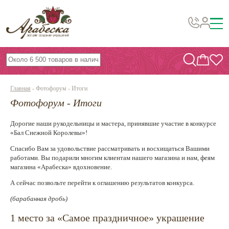
Бусины, подвески, декор
Бисер
Главная
-
Фотофорум - Итоги
Вышивка украшений
Фотофорум - Итоги
Фурнитура
Дорогие наши рукодельницы и мастера, принявшие участие в конкурсе
Проволока
«Бал Снежной Королевы»!
Инструменты и материалы
Спасибо Вам за удовольствие рассматривать и восхищаться Вашими
работами. Вы подарили многим клиентам нашего магазина и нам, феям
Эпоксидная смола
магазина «Арабеска» вдохновение.
А сейчас позвольте перейти к оглашению результатов конкурса.
Шнуры, ленты, нитки
(барабанная дробь)
По темам и сезонам
1 место за «Самое праздничное» украшение
Бисер TOHO