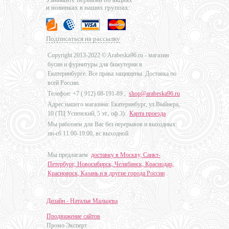
и новинках в наших группах:
Подписаться на рассылку
Copyright 2013-2022 © Arabeska96.ru - магазин
бусин и фурнитуры для бижутерии в
Екатеринбурге. Все права защищены. Доставка по
всей России.
Телефон: +7 (
912) 68-191-89
,
shop@arabeska96.ru
Адрес нашего магазина: Екатеринбург, ул.Выйнера,
10 (ТЦ Успенский, 5 эт., оф.3).
Карта проезда
Мы работаем для Вас без перерывов и выходных:
пн-сб 11:00-19:00, вс выходной
Мы предлагаем
доставку в Москву, Санкт-
Петербург, Новосибирск, Челябинск, Краснодар,
Красноярск, Казань и в другие города России
.
Дизайн - Наталья Мальцева
Продвижение сайтов
Промо Эксперт