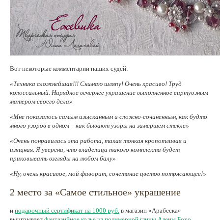
Вот некоторые комментарии наших судей:
«Техника сложнейшая!!! Снимаю шляпу! Очень красиво! Труд
колоссальный. Нарядное вечернее украшение выполненное виртуозным
матером своего дела»
«Мне показалось самым изысканным и сложно-сочиненным, как будто
много узоров в одном – как бывают узоры на замершем стекле»
«Очень понравилась эта работа, такая тонкая кропотливая и
изящная. Я уверена, что владелица такого комплекта будет
приковывать взгляды на любом балу»
«Ну, очень красивое, мой фаворит, сочетание цветов потрясающее!»
2 место за «Самое стильное» украшение
и
подарочный сертификат на 1000 руб.
в магазин «Арабеска»
выигрывает
фантазийное колье из полимерной глины Алены Бохо
.