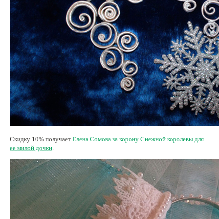
Скидку 10% получает
Елена Сомова за корону Снежной королевы для
ее милой дочки
.