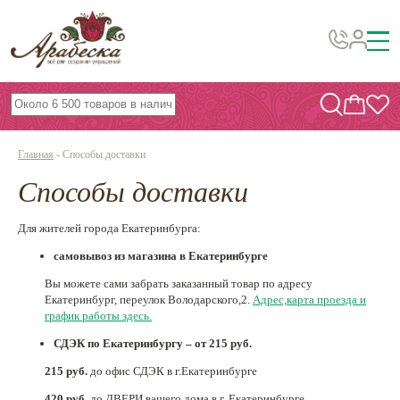
Бусины, подвески, декор
Бисер
Главная
-
Способы доставки
Вышивка украшений
Способы доставки
Фурнитура
Проволока
Для жителей города Екатеринбурга:
самовывоз из магазина в Екатеринбурге
Инструменты и материалы
Вы можете сами забрать заказанный товар по адресу
Эпоксидная смола
Екатеринбург, переулок Володарского,2.
Адрес,карта проезда и
график работы здесь.
Шнуры, ленты, нитки
СДЭК по Екатеринбургу – от 215 руб.
По темам и сезонам
215 руб.
до офис СДЭК в г.Екатеринбурге
Бисер TOHO
420 руб.
до ДВЕРИ вашего дома в г. Екатеринбурге