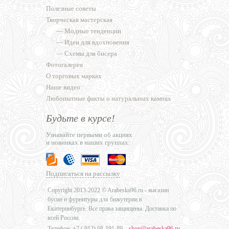
Полезные советы
Творческая мастерская
—
Модные тенденции
—
Идеи для вдохновения
—
Схемы для бисера
Фотогалерея
О торговых марках
Наше видео
Любопытные факты о натуральных камнях
Будьте в курсе!
Узнавайте первыми об акциях
и новинках в наших группах:
Подписаться на рассылку
Copyright 2013-2022 © Arabeska96.ru - магазин
бусин и фурнитуры для бижутерии в
Екатеринбурге. Все права защищены. Доставка по
всей России.
Телефон: +7 (
912) 68-191-89
,
shop@arabeska96.ru