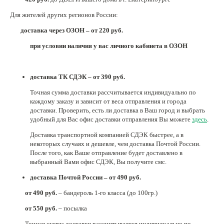
Для жителей других регионов России:
Нетемнеющая фурнитура
доставка через ОЗОН – от 220 руб.
Всё для вышивки
при условии наличия у вас личного кабинета в ОЗОН
Проволока
Натуральные камни
доставка ТК СДЭК – от 390 руб.
Каталог
Точная сумма доставки рассчитывается индивидуально по
каждому заказу и зависит от веса отправления и города
Новинки!
доставки. Проверить, есть ли доставка в Ваш город и выбрать
удобный для Вас офис доставки отправления Вы можете
здесь
.
Фотофорум
О магазине
Доставка транспортной компанией СДЭК быстрее, а в
некоторых случаях и дешевле, чем доставка Почтой России.
После того, как Ваше отправление будет доставлено в
выбранный Вами офис СДЭК, Вы получите смс.
доставка Почтой России – от 490 руб.
от 490 руб.
– бандероль 1-го класса (до 100гр.)
от 550 руб.
– посылка
Точная сумма доставки рассчитывается индивидуально по