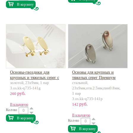
В корзину
Основы-гвоздики для
Основы для крупных и
крупных и тяжелых серег с
тяжелых серег Премиум
золотой, 23х9мм, 1 пар
стальной,
петелькой Премиум 18К
родиевое покрытие, латунь
3.os.kk-q735-141g
23х9мм,отв.2.5мм,пин0.8мм,
позолота, латунь
руб.
1 пар
260
3.os.kk-q735-141p
руб.
142
В кладовую
Кол-во
В кладовую
В корзину
Кол-во
В корзину