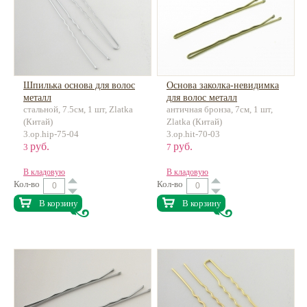
Шпилька основа для волос
Основа заколка-невидимка
металл
для волос металл
стальной, 7.5см, 1 шт, Zlatka
античная бронза, 7см, 1 шт,
(Китай)
Zlatka (Китай)
3.op.hip-75-04
3.op.hit-70-03
руб.
руб.
3
7
В кладовую
В кладовую
Кол-во
Кол-во
В корзину
В корзину