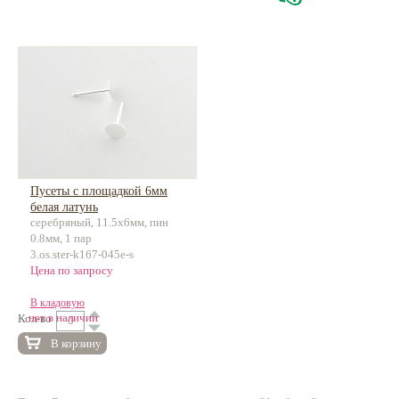
Пусеты с площадкой 6мм
белая латунь
серебряный, 11.5х6мм, пин
0.8мм, 1 пар
3.os.ster-k167-045e-s
Цена по запросу
В кладовую
нет в наличии
Кол-во
В корзину