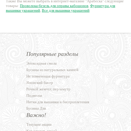
Также Вы можете выбрать в интернет-магазине "Арабеска" следующие
товары:
Проволока-безель для оправы кабошонов
,
Фурнитура для
вышивки украшений
,
Все для вышивки украшений
Популярные разделы
Эпоксидная смола
Бусины из натуральных камней
Не темнеющая фурнитура
Японский бисер
Речной жемчуг, перламутр
Подвески
Нитки для вышивки и бисероплетения
Бусины Дзи
Важно!
Текущие акции
Как сделать заказ?