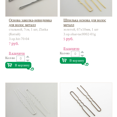
Основа заколка-невидимка
Шпилька основа для волос
для волос металл
металл
стальной, 7см, 1 шт, Zlatka
золотой, 67х10мм, 1 шт
(Китай)
3.op.ohar-tac0002-01g
руб.
3.op.hit-70-04
5
руб.
7
В кладовую
Кол-во
В кладовую
Кол-во
В корзину
В корзину