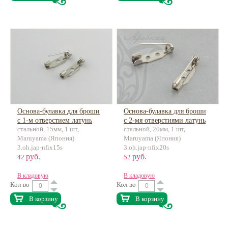
Основа-булавка для броши
Основа-булавка для броши
с 1-м отверстием латунь
с 2-мя отверстиями латунь
стальной, 15мм, 1 шт,
стальной, 20мм, 1 шт,
Maruyama (Япония)
Maruyama (Япония)
3.oh.jap-nfix15s
3.oh.jap-nfix20s
руб.
руб.
42
52
В кладовую
В кладовую
Кол-во
Кол-во
В корзину
В корзину