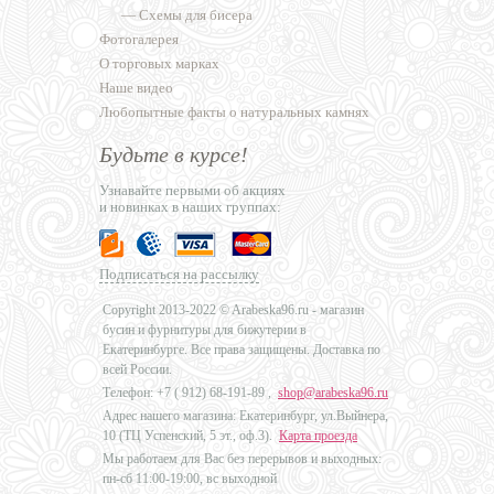
—
Схемы для бисера
Фотогалерея
О торговых марках
Наше видео
Любопытные факты о натуральных камнях
Будьте в курсе!
Узнавайте первыми об акциях
и новинках в наших группах:
Подписаться на рассылку
Copyright 2013-2022 © Arabeska96.ru - магазин
бусин и фурнитуры для бижутерии в
Екатеринбурге. Все права защищены. Доставка по
всей России.
Телефон: +7 (
912) 68-191-89
,
shop@arabeska96.ru
Адрес нашего магазина: Екатеринбург, ул.Выйнера,
10 (ТЦ Успенский, 5 эт., оф.3).
Карта проезда
Мы работаем для Вас без перерывов и выходных:
пн-сб 11:00-19:00, вс выходной