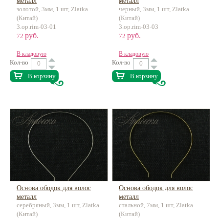
металл
металл
золотой, 3мм, 1 шт, Zlatka
черный, 3мм, 1 шт, Zlatka
(Китай)
(Китай)
3.op.rim-03-01
3.op.rim-03-03
руб.
руб.
72
72
В кладовую
В кладовую
Кол-во
Кол-во
В корзину
В корзину
Основа ободок для волос
Основа ободок для волос
металл
металл
серебряный, 3мм, 1 шт, Zlatka
стальной, 7мм, 1 шт, Zlatka
(Китай)
(Китай)