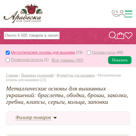
Бусины, подвески, декор
Бисер
Металлические основы для вышивки
(23)
Основы-цапы
(66)
Вышивка украшений
Проволока-безель
(1)
Все товары (90)
Показать
Фурнитура
Главная
›
Вышивка украшений
›
Фурнитура для вышивки
› Металлические
Проволока
основы для вышивки (23)
Металлические основы для вышивных
Инструменты и материалы
украшений: браслеты, ободки, броши, заколки,
Эпоксидная смола
гребни, клипсы, серьги, кольца, запонки
Шнуры, ленты, нитки
Фильтр товаров
По темам и сезонам
Бисер TOHO