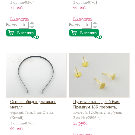
3.op.rim-03-04
3.op.rim-07-01
руб.
руб.
72
99
В кладовую
В кладовую
Кол-во
Кол-во
В корзину
В корзину
Основа ободок для волос
Пусеты с площадкой 6мм
металл
Премиум 18К позолота,
черный, 7мм, 1 шт, Zlatka
золотой, 12х6мм, 2 пар/упак
латунь, ножка-нерж.сталь
(Китай)
3.os.kk-c2896-g-1
руб.
3.op.rim-07-03
55
руб.
99
В кладовую