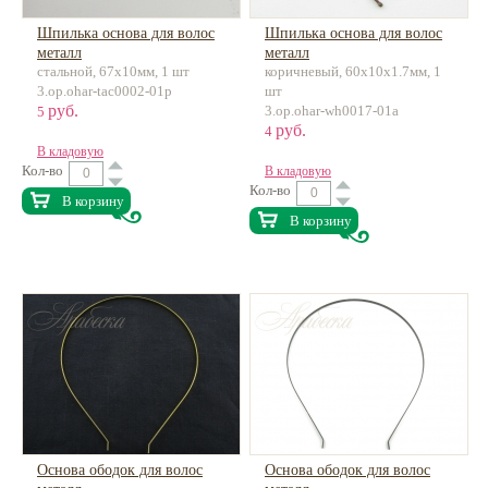
Шпилька основа для волос
Шпилька основа для волос
металл
металл
стальной, 67х10мм, 1 шт
коричневый, 60х10х1.7мм, 1
3.op.ohar-tac0002-01p
шт
руб.
3.op.ohar-wh0017-01a
5
руб.
4
В кладовую
Кол-во
В кладовую
Кол-во
В корзину
В корзину
Основа ободок для волос
Основа ободок для волос