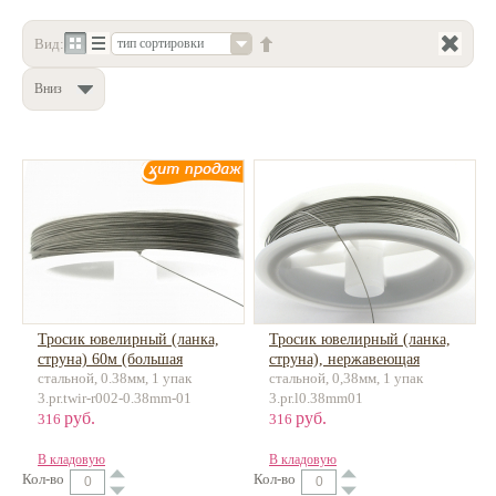
Нетемнеющая фурнитура
Вид:
тип сортировки
Всё для вышивки
Вниз
Проволока
Натуральные камни
Каталог
Новинки!
Фотофорум
О магазине
Тросик ювелирный (ланка,
Тросик ювелирный (ланка,
струна) 60м (большая
струна), нержавеющая
стальной, 0.38мм, 1 упак
стальной, 0,38мм, 1 упак
намотка)
сталь, 50м
3.pr.twir-r002-0.38mm-01
3.pr.l0.38mm01
руб.
руб.
316
316
В кладовую
В кладовую
Кол-во
Кол-во