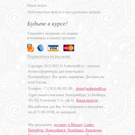
Наше видео
Любопытные факты о натуральных камнях
Будьте в курсе!
Узнавайте первыми об акциях
и новинках в наших группах:
Подписаться на рассылку
Copyright 2013-2022 © Arabeska96.ru - магазин
бусин и фурнитуры для бижутерии в
Екатеринбурге. Все права защищены. Доставка по
всей России.
Телефон: +7 (
912) 68-191-89
,
shop@arabeska96.ru
Адрес нашего магазина: Екатеринбург, ул.Выйнера,
10 (ТЦ Успенский, 5 эт., оф.3).
Карта проезда
Мы работаем для Вас без перерывов и выходных:
пн-сб 11:00-19:00, вс выходной
Мы предлагаем
доставку в Москву, Санкт-
Петербург, Новосибирск, Челябинск, Краснодар,