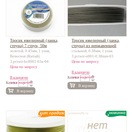
Тросик ювелирный (ланка,
Тросик ювелирный (ланка,
струна) 7 струн, 50м
струна) из нержавеющей
золотой, 0.45мм, 1 упак,
стальной, 0.38мм, 1 упак
стали, 50м
Benecreat (Китай)
3.pr.twir-o001-0.38mm-03
3.pr.twir-bc0001-03a-04
Цена по запросу
Цена по запросу
В кладовую
нет в наличии
Кол-во
В кладовую
нет в наличии
Кол-во
В корзину
В корзину