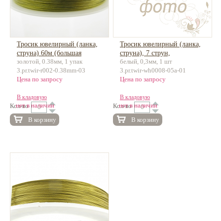
Тросик ювелирный (ланка,
Тросик ювелирный (ланка,
струна) 60м (большая
струна), 7 струн,
золотой, 0.38мм, 1 упак
белый, 0,3мм, 1 шт
намотка)
нержавеющая сталь,
3.pr.twir-r002-0.38mm-03
3.pr.twir-wh0008-05a-01
покрытие, 100м
Цена по запросу
Цена по запросу
В кладовую
В кладовую
нет в наличии
нет в наличии
Кол-во
Кол-во
В корзину
В корзину