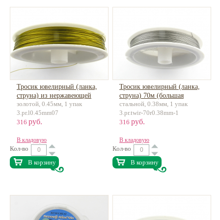
Тросик ювелирный (ланка,
Тросик ювелирный (ланка,
струна) из нержавеющей
струна) 70м (большая
золотой, 0.45мм, 1 упак
стальной, 0.38мм, 1 упак
стали, 50м
намотка), нержав. сталь
3.pr.l0.45mm07
3.pr.twir-70r0.38mm-1
руб.
руб.
316
316
В кладовую
В кладовую
Кол-во
Кол-во
В корзину
В корзину