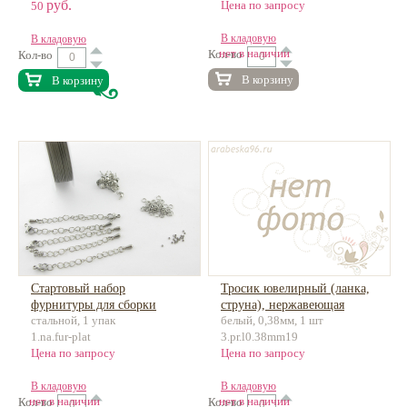
руб.
Цена по запросу
50
В кладовую
В кладовую
нет в наличии
Кол-во
Кол-во
В корзину
В корзину
Стартовый набор
Тросик ювелирный (ланка,
фурнитуры для сборки
струна), нержавеющая
стальной, 1 упак
белый, 0,38мм, 1 шт
чокера или браслета (на 5
сталь, 50м
1.na.fur-plat
3.pr.l0.38mm19
украшений)
Цена по запросу
Цена по запросу
В кладовую
В кладовую
нет в наличии
нет в наличии
Кол-во
Кол-во