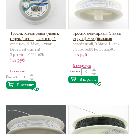
Тросик ювелирный (ланка,
Тросик ювелирный (ланка,
струна) из нержавеющей
струна) 50м (большая
стальной, 0.38мм, 1 упак,
серебряный, 0.38мм, 1 упак
стали 7 струн, 70м
намотка), нержав. сталь
Benecreat (Китай)
3.pr.twir-o001-0.38mm-01
руб.
3.pr.twir-bc0001-02b
316
руб.
759
В кладовую
Кол-во
В кладовую
Кол-во
В корзину
В корзину