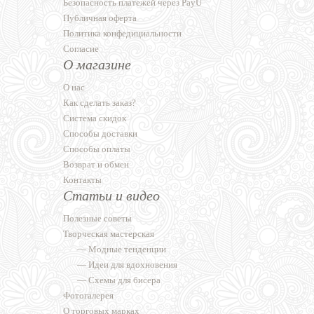
Безопасность платежей через PayU
Публичная оферта
Политика конфедициальности
Согласие
О магазине
О нас
Как сделать заказ?
Система скидок
Способы доставки
Способы оплаты
Возврат и обмен
Контакты
Статьи и видео
Полезные советы
Творческая мастерская
—
Модные тенденции
—
Идеи для вдохновения
—
Схемы для бисера
Фотогалерея
О торговых марках