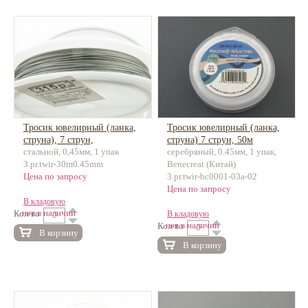
Тросик ювелирный (ланка,
Тросик ювелирный (ланка,
струна), 7 струн,
струна) 7 струн, 50м
стальной, 0,45мм, 1 упак
серебряный, 0.45мм, 1 упак,
нержавеющая сталь, 30м
3.pr.twir-30m0.45mm
Benecreat (Китай)
Цена по запросу
3.pr.twir-bc0001-03a-02
Цена по запросу
В кладовую
нет в наличии
Кол-во
В кладовую
нет в наличии
Кол-во
В корзину
В корзину