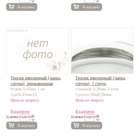
В корзину
В корзину
Тросик ювелирный (ланка,
Тросик ювелирный (ланка,
струна), нержавеющая
струна), 7 струн,
белый, 0,45мм, 1 шт
стальной, 0,38мм, 1 упак
сталь, 50м
нержавеющая сталь, 30м
3.pr.l0.45mm19
3.pr.twir-30m0.38mm
Цена по запросу
Цена по запросу
В кладовую
В кладовую
нет в наличии
нет в наличии
Кол-во
Кол-во
В корзину
В корзину