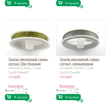
В корзину
В корзину
Тросик ювелирный (ланка,
Тросик ювелирный (ланка,
струна) 50м (большая
струна), нержавеющая
золотой, 0.38мм, 1 упак
стальной, 0,45мм, 1 упак
намотка), нержав. сталь
сталь, 50м
3.pr.l0.38mm07
3.pr.l0.45mm01
руб.
руб.
316
316
В кладовую
В кладовую
Кол-во
Кол-во
В корзину
В корзину