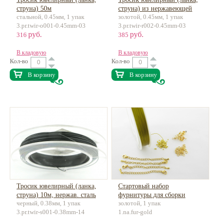
струна) 50м
струна) из нержавеющей
стальной, 0.45мм, 1 упак
золотой, 0.45мм, 1 упак
стали, 50м
3.pr.twir-o001-0.45mm-03
3.pr.twir-r002-0.45mm-03
руб.
руб.
316
385
В кладовую
В кладовую
Кол-во
Кол-во
В корзину
В корзину
Тросик ювелирный (ланка,
Стартовый набор
струна) 10м, нержав. сталь
фурнитуры для сборки
черный, 0.38мм, 1 упак
золотой, 1 упак
чокера или браслета (на 4
3.pr.twir-s001-0.38mm-14
1.na.fur-gold
украшения)