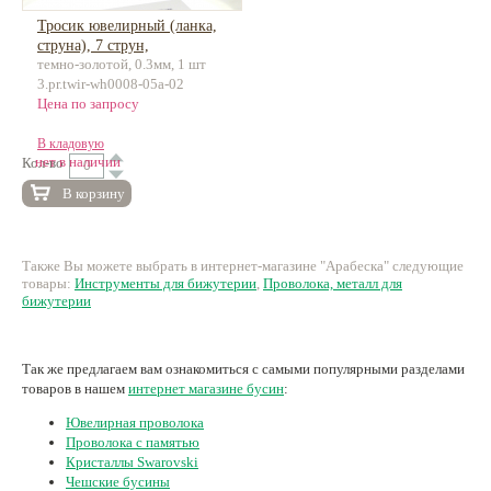
Тросик ювелирный (ланка,
струна), 7 струн,
темно-золотой, 0.3мм, 1 шт
нержавеющая сталь, 100м
3.pr.twir-wh0008-05a-02
Цена по запросу
В кладовую
нет в наличии
Кол-во
В корзину
Также Вы можете выбрать в интернет-магазине "Арабеска" следующие
товары:
Инструменты для бижутерии
,
Проволока, металл для
бижутерии
Так же предлагаем вам ознакомиться с самыми популярными разделами
товаров в нашем
интернет магазине бусин
:
Ювелирная проволока
Проволока с памятью
Кристаллы Swarovski
Чешские бусины