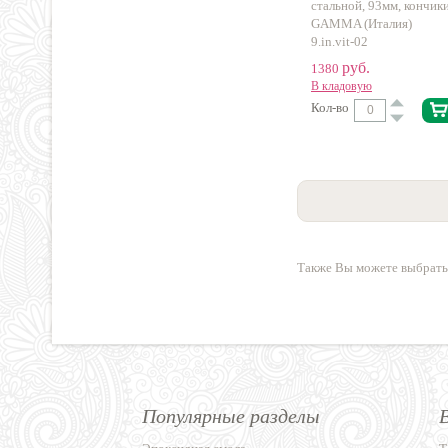
стальной, 93мм, кончики
GAMMA (Италия)
9.in.vit-02
руб.
1380
В кладовую
Кол-во
Также Вы можете выбрать
Популярные разделы