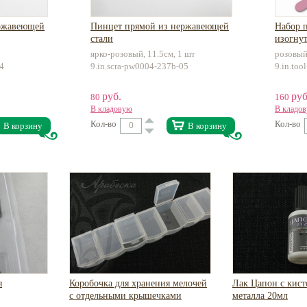
ержавеющей
Пинцет прямой из нержавеющей
Набор 
стали
изогну
стали
ярко-розовый, 11.5см, 1 шт
розовый
04
9.in.scra-pw0004-237b-05
9.in.too
руб.
руб
80
160
В кладовую
В кладо
Кол-во
Кол-во
В корзину
В корзину
я
Коробочка для хранения мелочей
Лак Цапон с кист
с отдельными крышечками
металла 20мл