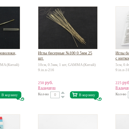
роволоки,
Иглы бисерные №100 0.5мм 25
Иглы б
шт.
с нитко
MMA (Китай)
10см, 0.5мм, 1 шт, GAMMA (Китай)
5см, 0.
9.in.n-216
9.in.n-3
руб.
руб
250
225
В кладовую
В кладо
Кол-во
Кол-во
В корзину
В корзину