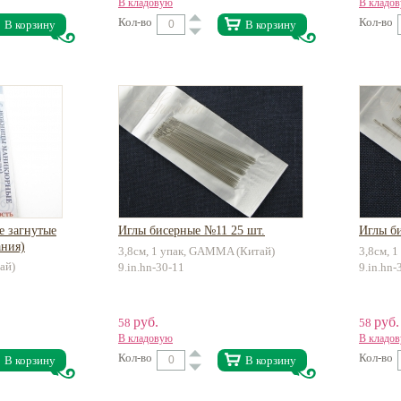
В кладовую
В кладо
Кол-во
Кол-во
В корзину
В корзину
 загнутые
Иглы бисерные №11 25 шт.
Иглы б
ания)
3,8см, 1 упак, GAMMA (Китай)
3,8см, 
ай)
9.in.hn-30-11
9.in.hn-
руб.
руб.
58
58
В кладовую
В кладо
Кол-во
Кол-во
В корзину
В корзину