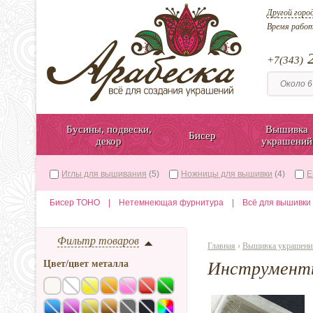
Другой горо
Время рабо
2
+7(343)
Бусины, подвески,
Вышивка
Бисер
декор
украшений
Иглы для вышивания
(5)
Ножницы для вышивки
(4)
Е
Бисер TOHO
|
Нетемнеющая фурнитура
|
Всё для вышивки
Фильтр товаров
Главная
›
Вышивка украшени
Цвет/цвет металла
Инструменты