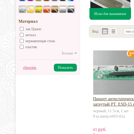
Иглы для вышивания
Материал
лак Цапон
Вид:
тип с
металл
нержавеющая сталь
пластик
Больше
Показать
сбросить
Пинцет антистатичес
загнутый PT. ESD-15 
нержавеющей стали
черный, 11.5см, 1 шт
9.in.mrmj-e003-02a
руб.
65