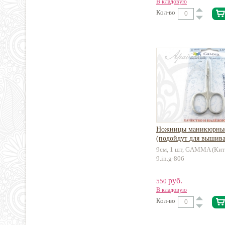
В кладовую
Кол-во
Ножницы маникюрные
(подойдут для вышив
9см, 1 шт, GAMMA (Кит
9.in.g-806
руб.
550
В кладовую
Кол-во