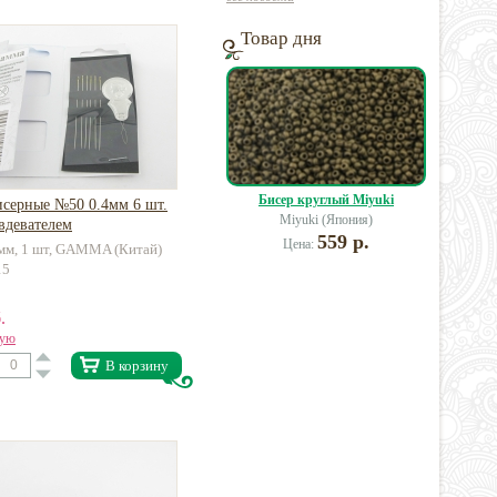
Товар дня
Бисер круглый Miyuki
исерные №50 0.4мм 6 шт.
Miyuki (Япония)
вдевателем
559 р.
Цена:
4мм, 1 шт, GAMMA (Китай)
15
.
вую
В корзину