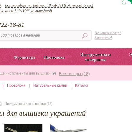
д
Екатеринбург, ул. Вайнера, 10, оф.3 (ТЦ Успенский, 5 эт.)
00
00
11
-19
выходной
ты:
пн-сб
, вс
22-18-81
Не нашли товар?
Закажите!
Инструменты и
Э
Фурнитура
Проволока
материалы
ще инструменты для вышивки
(9)
Все товары (18)
|
Проволока
|
Натуральные камни
|
Каталог
й
› Инструменты для вышивки (18)
 для вышивки украшений