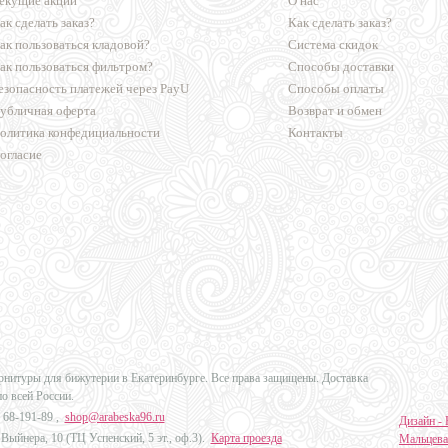
екущие акции
О нас
ак сделать заказ?
Как сделать заказ?
ак пользоваться кладовой?
Система скидок
ак пользоваться фильтром?
Способы доставки
езопасность платежей через PayU
Способы оплаты
убличная оферта
Возврат и обмен
олитика конфедициальности
Контакты
огласие
урнитуры для бижутерии в Екатеринбурге. Все права защищены. Доставка
по всей России.
 68-191-89
,
shop@arabeska96.ru
Дизайн - 
Выйнера, 10 (ТЦ Успенский, 5 эт., оф.3).
Карта проезда
Мальцева