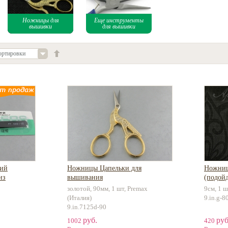
Ножницы для
Еще инструменты
вышивки
для вышивки
ортировки
кий
Ножницы Цапельки для
Ножни
из
вышивания
(подой
золотой, 90мм, 1 шт, Premax
9см, 1 
(Италия)
9.in.g-8
9.in.7125d-90
руб.
руб
1002
420