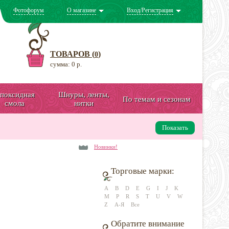
Фотофорум
О магазине
Вход/Регистрация
ТОВАРОВ (
)
0
сумма: 0 р.
поксидная
Шнуры, ленты,
По темам и сезонам
смола
нитки
Показать
Новинки!
Торговые марки:
A
B
D
E
G
I
J
K
M
P
R
S
T
U
V
W
Z
А-Я
Все
Обратите внимание