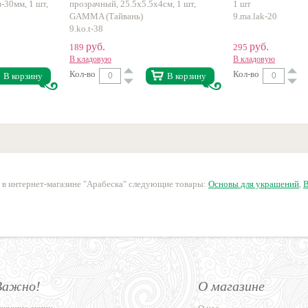
пластик
-30мм, 1 шт,
прозрачный, 25.5х5.5х4см, 1 шт,
1 шт
GAMMA (Тайвань)
9.ma.lak-20
9.ko.t-38
руб.
руб.
189
295
В кладовую
В кладовую
Кол-во
Кол-во
В корзину
В корзину
 в интернет-магазине "Арабеска" следующие товары:
Основы для украшений
,
В
Важно!
О магазине