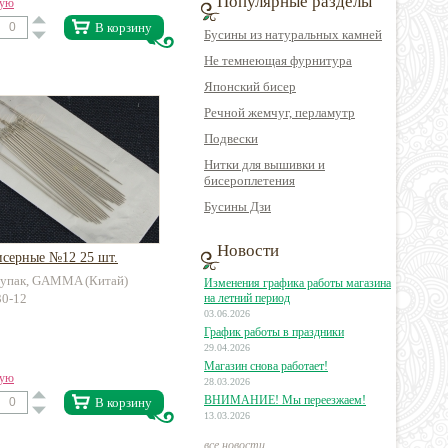
Популярные разделы
вую
В корзину
Бусины из натуральных камней
Не темнеющая фурнитура
Японский бисер
Речной жемчуг, перламутр
Подвески
Нитки для вышивки и
бисероплетения
Бусины Дзи
Новости
исерные №12 25 шт.
1 упак, GAMMA (Китай)
Изменения графика работы магазина
30-12
на летний период
03.06.2026
График работы в праздники
29.04.2026
Магазин снова работает!
вую
28.03.2026
ВНИМАНИЕ! Мы переезжаем!
В корзину
13.03.2026
все новости