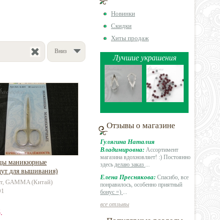
Новинки
Скидки
Хиты продаж
Вниз
Лучшие украшения
Отзывы о магазине
Гулягина Наталия
Владимировна:
Ассортимент
магазина вдохновляет! :) Постоянно
цы маникюрные
здесь
делаю заказ
...
дут для вышивания)
Елена Преснякова:
Спасибо, все
шт, GAMMA (Китай)
понравилось, особенно приятный
01
бонус =)
...
все отзывы
.