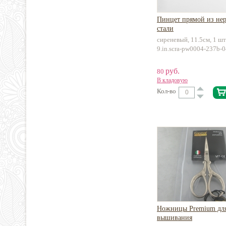
Пинцет прямой из н
стали
сиреневый, 11.5см, 1 шт
9.in.scra-pw0004-237b-
руб.
80
В кладовую
Кол-во
Ножницы Premium дл
вышивания