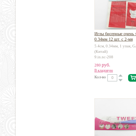
Иглы бисерные очень 
0.34мм 12 шт. с 2-мя
нитковдевателями
5.4см, 0.34мм, 1 упак
(Китай)
9.in.nc-208
руб.
280
В кладовую
Кол-во