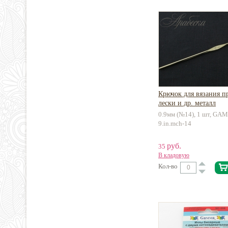
Крючок для вязания п
лески и др. металл
0.9мм (№14), 1 шт, GA
9.in.mch-14
руб.
35
В кладовую
Кол-во