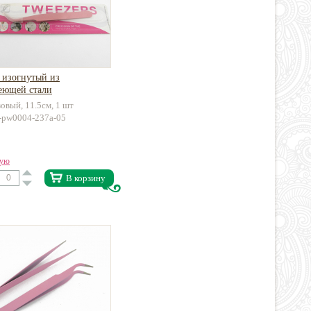
 изогнутый из
еющей стали
зовый, 11.5см, 1 шт
ra-pw0004-237a-05
вую
В корзину