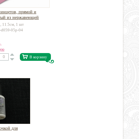
пинцетов, прямой и
тый из нержавеющей
, 11.5см, 1 шт
l-d059-05p-04
.
вую
В корзину
очкой для