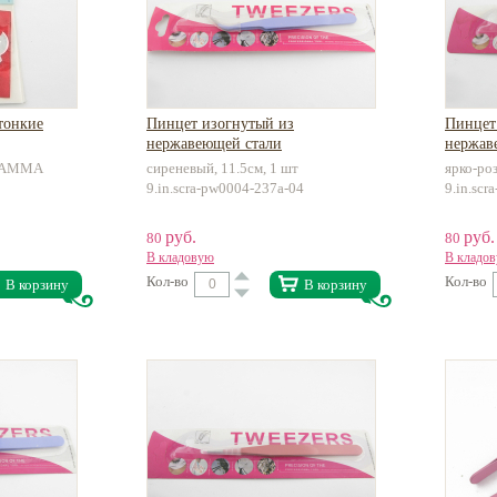
тонкие
Пинцет изогнутый из
Пинцет
нержавеющей стали
нержав
, GAMMA
сиреневый, 11.5см, 1 шт
ярко-ро
9.in.scra-pw0004-237a-04
9.in.sc
руб.
руб.
80
80
В кладовую
В кладо
Кол-во
Кол-во
В корзину
В корзину