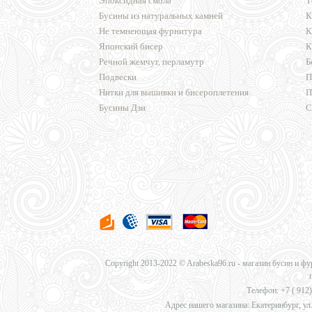
Эпоксидная смола
Т
Бусины из натуральных камней
К
Не темнеющая фурнитура
К
Японский бисер
К
Речной жемчуг, перламутр
Б
Подвески
П
Нитки для вышивки и бисероплетения
П
Бусины Дзи
С
Copyright 2013-2022 © Arabeska96.ru - магазин бусин и ф
Телефон: +7 (
912)
Адрес нашего магазина: Екатеринбург, ул.