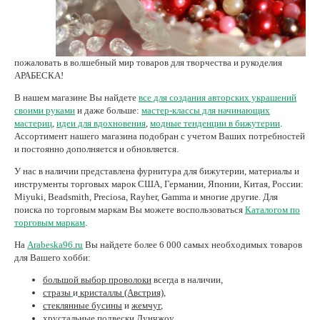
Нетемнеющая фурнитура
Всё для вышивки
пожаловать в волшебный мир товаров для творчества и рукоделия
Проволока
АРАБЕСКА!
Натуральные камни
В нашем магазине Вы найдете
все для создания авторских украшений
своими руками
и даже больше:
мастер-классы для начинающих
Каталог
мастериц
,
идеи для вдохновения
,
модные тенденции в бижутерии
.
Ассортимент нашего магазина подобран с учетом Ваших потребностей
Новинки!
и постоянно дополняется и обновляется.
У нас в наличии представлена фурнитура для бижутерии, материалы и
Фотофорум
инструменты торговых марок США, Германии, Японии, Китая, России:
О магазине
Miyuki, Beadsmith, Preciosa, Rayher, Gamma и многие другие. Для
поиска по торговым маркам Вы можете воспользоваться
Каталогом по
торговым маркам
.
На
Arabeska96.ru
Вы найдете более 6 000 самых необходимых товаров
для Вашего хобби:
большой выбор проволоки
всегда в наличии,
стразы
и
кристаллы
(Австрия)
,
стеклянные бусины
и
жемчуг
,
хрустальные подвески Дунчжоу