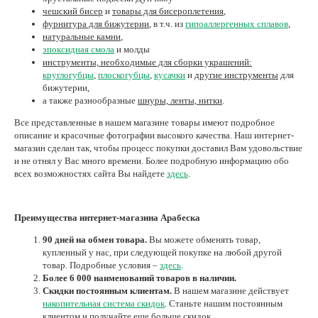
чешский бисер
и
товары для бисероплетения
,
фурнитура для бижутерии
, в т.ч. из
гипоаллергенных сплавов
,
натуральные камни
,
эпоксидная смола
и молды
инструменты, необходимые для сборки украшений
:
круглогубцы
,
плоскогубцы
,
кусачки
и
другие инструменты
для
бижутерии,
а также разнообразные
шнуры, ленты, нитки
.
Все представленные в нашем магазине товары имеют подробное
описание и красочные фотографии высокого качества. Наш интернет-
магазин сделан так, чтобы процесс покупки доставил Вам удовольствие
и не отнял у Вас много времени. Более подробную информацию обо
всех возможностях сайта Вы найдете
здесь
.
Пре
имущества интернет-магазина Арабеска
90 дней на обмен товара.
Вы можете обменять товар,
купленный у нас, при следующей покупке на любой другой
товар. Подробные условия –
здесь
.
Более 6 000 наименований товаров в наличии.
Скидки постоянным клиентам.
В нашем магазине действует
накопительная система скидок
. Станьте нашим постоянным
клиентом и получайте еще больше скидок.