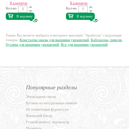
В кладовую
В кладовую
Кол-во
Кол-во
В корзину
В корзину
Также Вы можете выбрать в интернет-магазине "Арабеска" следующие
товары:
Кристаллы овалы для вышивки украшений
,
Кабошоны, риволи,
бусины для вышивки украшений
,
Все для вышивки украшений
Популярные разделы
Эпоксидная смола
Бусины из натуральных камней
Не темнеющая фурнитура
Японский бисер
Речной жемчуг, перламутр
Подвески