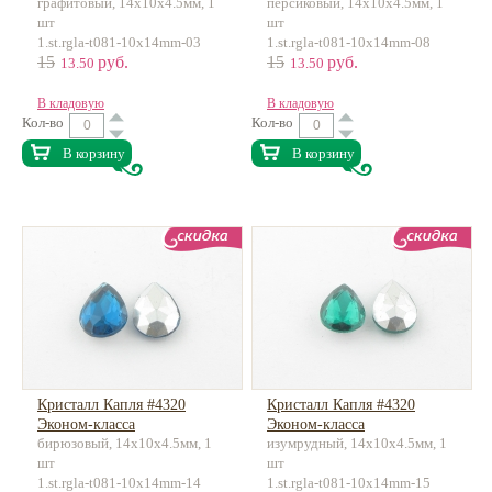
графитовый, 14х10х4.5мм, 1
персиковый, 14х10х4.5мм, 1
шт
шт
1.st.rgla-t081-10x14mm-03
1.st.rgla-t081-10x14mm-08
15
руб.
15
руб.
13.50
13.50
В кладовую
В кладовую
Кол-во
Кол-во
В корзину
В корзину
Кристалл Капля #4320
Кристалл Капля #4320
Эконом-класса
Эконом-класса
бирюзовый, 14х10х4.5мм, 1
изумрудный, 14х10х4.5мм, 1
шт
шт
1.st.rgla-t081-10x14mm-14
1.st.rgla-t081-10x14mm-15