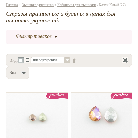
Главная
›
Вышивка украшений
›
Кабошоны для вышивки
› Капли Китай (22)
Нетемнеющая фурнитура
Стразы пришивные и бусины в цапах для
вышивки украшений
Всё для вышивки
Проволока
Фильтр товаров
Натуральные камни
Каталог
Вид:
тип сортировки
Новинки!
Вниз
Фотофорум
О магазине