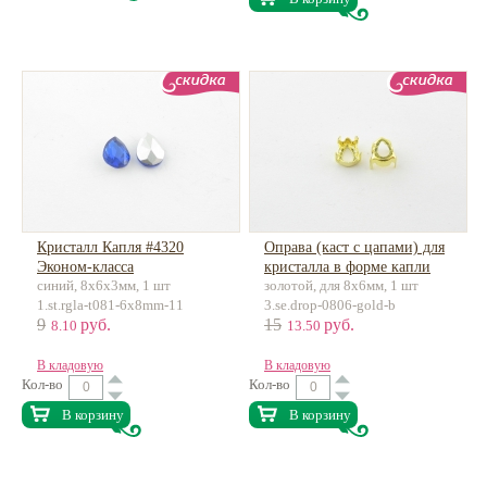
Кристалл Капля #4320
Оправа (каст с цапами) для
Эконом-класса
кристалла в форме капли
синий, 8х6х3мм, 1 шт
золотой, для 8х6мм, 1 шт
1.st.rgla-t081-6x8mm-11
3.se.drop-0806-gold-b
9
руб.
15
руб.
8.10
13.50
В кладовую
В кладовую
Кол-во
Кол-во
В корзину
В корзину