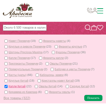
Бусины, подвески, декор
Бисер
Навет Премиум
(19)
Фианиты наветы
(4)
Вышивка украшений
Круглые и риволи Премиум
(23)
Фианиты круглые
(7)
Фурнитура
Шатоны Preciosa Maxima
(17)
Кушоны Премиум
(36)
Капли Премиум
(17)
Фианиты капли
(2)
Проволока
Триллианты Премиум
(2)
Овалы Премиум
(21)
Инструменты и материалы
Прямоугольные Премиум
(2)
Бабочки и цветы Премиум
(7)
Касты (цапы)
(66)
Кабошоны, камеи
(6)
Эпоксидная смола
Круглые Китай
(19)
Кристаллы навет Китай
(19)
Шнуры, ленты, нитки
Капли Китай
(22)
Овалы Китай
(14)
Сердце Китай
(12)
Керамика из Камлака
(6)
Фианиты овалы
(1)
По темам и сезонам
Все товары (322)
Показать
Бисер TOHO