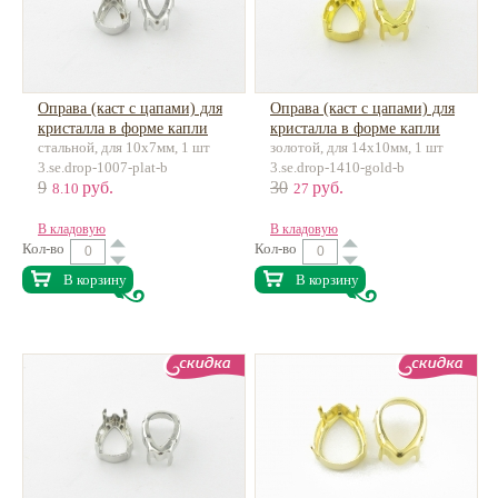
Оправа (каст с цапами) для
Оправа (каст с цапами) для
кристалла в форме капли
кристалла в форме капли
стальной, для 10х7мм, 1 шт
золотой, для 14х10мм, 1 шт
3.se.drop-1007-plat-b
3.se.drop-1410-gold-b
9
руб.
30
руб.
8.10
27
В кладовую
В кладовую
Кол-во
Кол-во
В корзину
В корзину