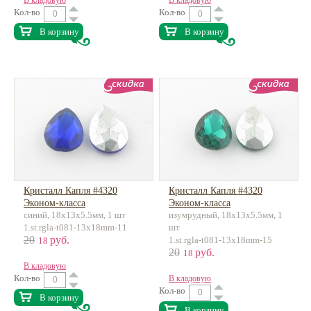
В кладовую
В кладовую
Кол-во
Кол-во
В корзину
В корзину
Кристалл Капля #4320
Кристалл Капля #4320
Эконом-класса
Эконом-класса
синий, 18х13х5.5мм, 1 шт
изумрудный, 18х13х5.5мм, 1
1.st.rgla-t081-13x18mm-11
шт
20
руб.
1.st.rgla-t081-13x18mm-15
18
20
руб.
18
В кладовую
Кол-во
В кладовую
Кол-во
В корзину
В корзину