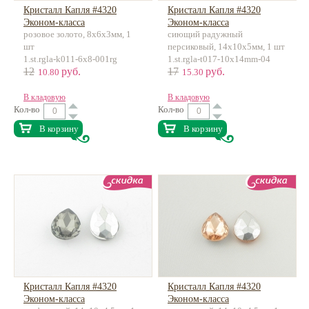
Кристалл Капля #4320
Кристалл Капля #4320
Эконом-класса
Эконом-класса
розовое золото, 8х6х3мм, 1
сиющий радужный
шт
персиковый, 14х10х5мм, 1 шт
1.st.rgla-k011-6x8-001rg
1.st.rgla-t017-10x14mm-04
12
руб.
17
руб.
10.80
15.30
В кладовую
В кладовую
Кол-во
Кол-во
В корзину
В корзину
Кристалл Капля #4320
Кристалл Капля #4320
Эконом-класса
Эконом-класса