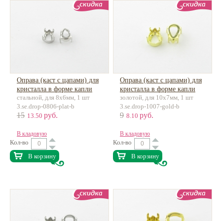
Оправа (каст с цапами) для
Оправа (каст с цапами) для
кристалла в форме капли
кристалла в форме капли
стальной, для 8х6мм, 1 шт
золотой, для 10х7мм, 1 шт
3.se.drop-0806-plat-b
3.se.drop-1007-gold-b
15
руб.
9
руб.
13.50
8.10
В кладовую
В кладовую
Кол-во
Кол-во
В корзину
В корзину