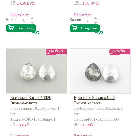
15
руб.
15
руб.
13.50
13.50
В кладовую
В кладовую
Кол-во
Кол-во
В корзину
В корзину
Кристалл Капля #4320
Кристалл Капля #4320
Эконом-класса
Эконом-класса
прозрачный, 18х13х5.5мм, 1
графитовый, 18х13х5.5мм, 1
шт
шт
1.st.rgla-t081-13x18mm-01
1.st.rgla-t081-13x18mm-03
20
руб.
20
руб.
18
18