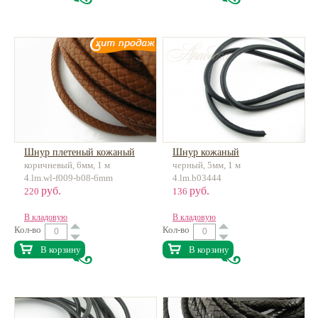
Шнур плетеный кожаный
Шнур кожаный
коричневый, 6мм, 1 м
черный, 5мм, 1 м
4.lm.wl-f009-b08-6mm
4.lm.b03444
руб.
руб.
220
136
В кладовую
В кладовую
Кол-во
Кол-во
В корзину
В корзину