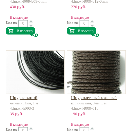
4.lm.wl-f009-b09-6mm
4.lm.wl-f009-b12-6mm
руб.
руб.
430
220
В кладовую
В кладовую
Кол-во
Кол-во
В корзину
В корзину
Шнур кожаный
Шнур плетеный кожаный
черный, 1мм, 1 м
коричневый, 3мм, 1 м
4.lm.wl-h003-3
4.lm.wl-l009-01b
руб.
руб.
35
190
В кладовую
В кладовую
Кол-во
Кол-во