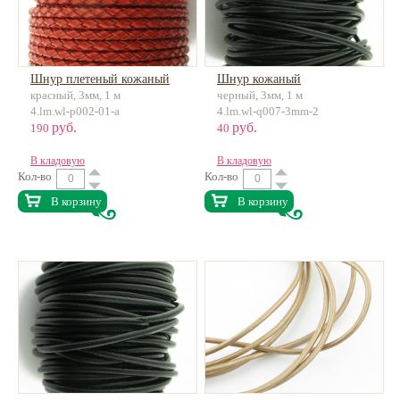
Шнур плетеный кожаный
Шнур кожаный
красный, 3мм, 1 м
черный, 3мм, 1 м
4.lm.wl-p002-01-a
4.lm.wl-q007-3mm-2
руб.
руб.
190
40
В кладовую
В кладовую
Кол-во
Кол-во
В корзину
В корзину