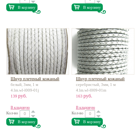
В корзину
В корзину
Шнур плетеный кожаный
Шнур плетеный кожаный
белый, 3мм, 1 м
серебристый, 3мм, 1 м
4.lm.wl-l009-01j
4.lm.wl-l009-01m
руб.
руб.
139
163
В кладовую
В кладовую
Кол-во
Кол-во
В корзину
В корзину