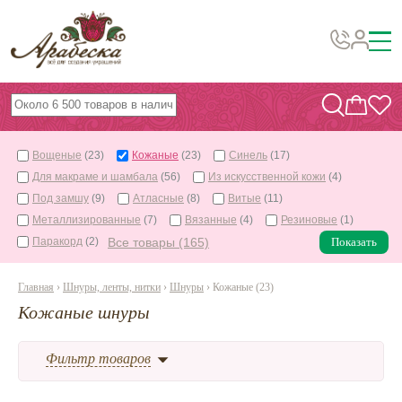
Бусины, подвески, декор
Бисер
Вощеные
(23)
Кожаные
(23)
Синель
(17)
Вышивка украшений
Для макраме и шамбала
(56)
Из искусственной кожи
(4)
Фурнитура
Под замшу
(9)
Атласные
(8)
Витые
(11)
Металлизированные
(7)
Вязанные
(4)
Резиновые
(1)
Проволока
Паракорд
(2)
Все товары (165)
Показать
Инструменты и материалы
Главная
›
Шнуры, ленты, нитки
›
Шнуры
› Кожаные (23)
Эпоксидная смола
Кожаные шнуры
Шнуры, ленты, нитки
По темам и сезонам
Фильтр товаров
Бисер TOHO