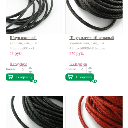
Шнур кожаный
Шнур плетеный кожаный
черный, 2мм, 1 м
коричневый, 5мм, 1 м
4.lm.nps001y-3
4.lm.wl-f009-b01-5mm
руб.
руб.
23
270
В кладовую
В кладовую
Кол-во
Кол-во
В корзину
В корзину