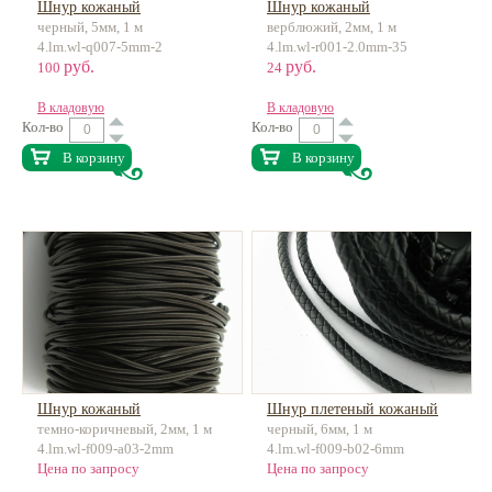
Шнур кожаный
Шнур кожаный
черный, 5мм, 1 м
верблюжий, 2мм, 1 м
4.lm.wl-q007-5mm-2
4.lm.wl-r001-2.0mm-35
руб.
руб.
100
24
В кладовую
В кладовую
Кол-во
Кол-во
В корзину
В корзину
Шнур кожаный
Шнур плетеный кожаный
темно-коричневый, 2мм, 1 м
черный, 6мм, 1 м
4.lm.wl-f009-a03-2mm
4.lm.wl-f009-b02-6mm
Цена по запросу
Цена по запросу