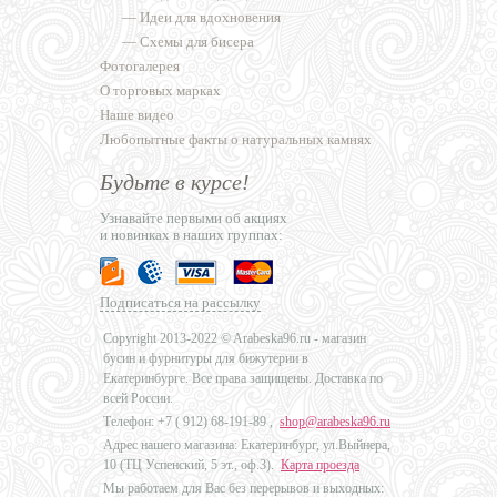
—
Идеи для вдохновения
—
Схемы для бисера
Фотогалерея
О торговых марках
Наше видео
Любопытные факты о натуральных камнях
Будьте в курсе!
Узнавайте первыми об акциях
и новинках в наших группах:
Подписаться на рассылку
Copyright 2013-2022 © Arabeska96.ru - магазин
бусин и фурнитуры для бижутерии в
Екатеринбурге. Все права защищены. Доставка по
всей России.
Телефон: +7 (
912) 68-191-89
,
shop@arabeska96.ru
Адрес нашего магазина: Екатеринбург, ул.Выйнера,
10 (ТЦ Успенский, 5 эт., оф.3).
Карта проезда
Мы работаем для Вас без перерывов и выходных: