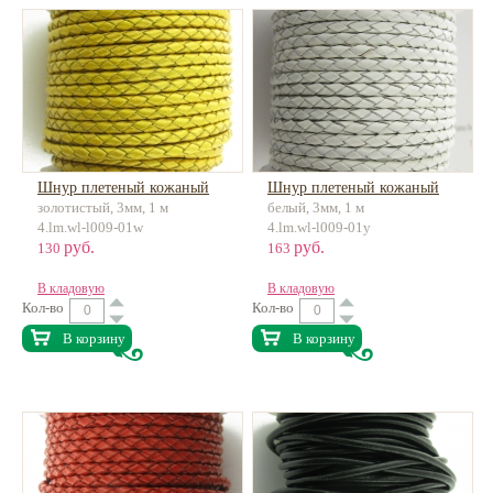
Шнур плетеный кожаный
Шнур плетеный кожаный
золотистый, 3мм, 1 м
белый, 3мм, 1 м
4.lm.wl-l009-01w
4.lm.wl-l009-01y
руб.
руб.
130
163
В кладовую
В кладовую
Кол-во
Кол-во
В корзину
В корзину