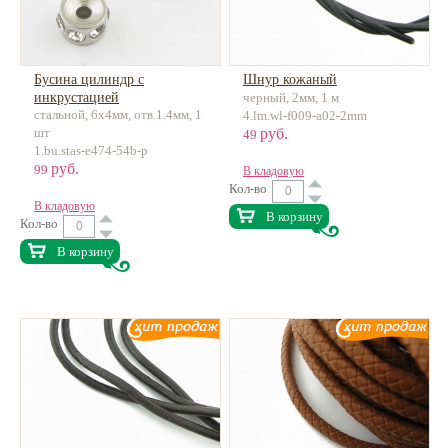
Бусина цилиндр с
Шнур кожаный
инкрустацией
черный, 2мм, 1 м
стальной, 6x4мм, отв.1.4мм, 1
нержавеющая сталь
4.lm.wl-f009-a02-2mm
шт
руб.
49
1.bu.stas-e474-54b-p
руб.
99
В кладовую
Кол-во
В кладовую
В корзину
Кол-во
В корзину