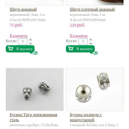
Шнур кожаный
Шнур плетеный кожаный
коричневый, 3мм, 1 м
коричневый, 6мм, 1 м
4.lm.wl-f009-a03-3mm
4.lm.wl-f009-b08-6mm
руб.
руб.
75
220
В кладовую
В кладовую
Кол-во
Кол-во
В корзину
В корзину
Бусина Тигр нержавеющая
Бусина цилиндр с
сталь
инкрустацией
античное серебро, 11х8х9мм,
стальной, 8x5мм, отв.1.8мм, 1
нержавеющая сталь