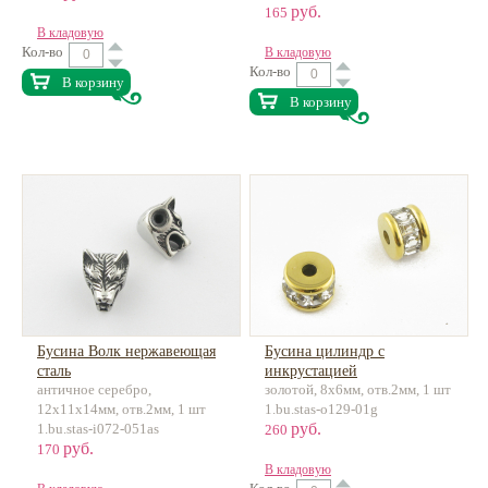
руб.
165
В кладовую
Кол-во
В кладовую
Кол-во
В корзину
В корзину
Бусина Волк нержавеющая
Бусина цилиндр с
сталь
инкрустацией
античное серебро,
золотой, 8x6мм, отв.2мм, 1 шт
нержавеющая сталь
12х11х14мм, отв.2мм, 1 шт
1.bu.stas-o129-01g
руб.
1.bu.stas-i072-051as
260
руб.
170
В кладовую