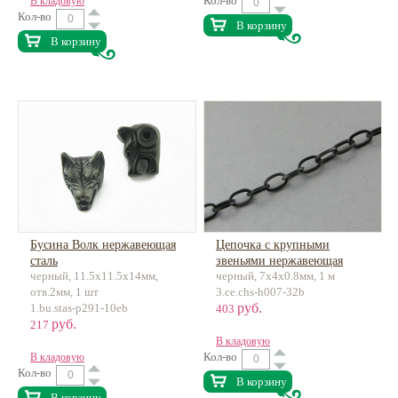
Кол-во
В кладовую
Кол-во
В корзину
В корзину
Бусина Волк нержавеющая
Цепочка с крупными
сталь
звеньями нержавеющая
черный, 11.5х11.5х14мм,
черный, 7х4х0.8мм, 1 м
сталь
отв.2мм, 1 шт
3.ce.chs-h007-32b
руб.
1.bu.stas-p291-10eb
403
руб.
217
В кладовую
Кол-во
В кладовую
Кол-во
В корзину
В корзину