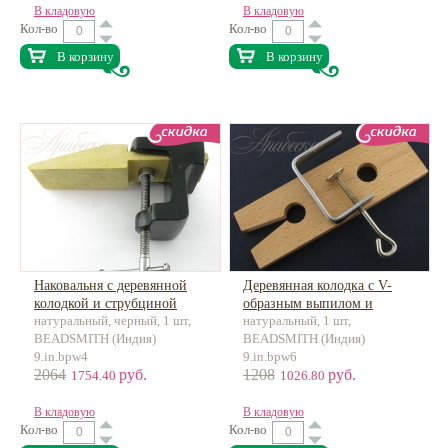
В кладовую
В кладовую
Кол-во
Кол-во
В корзину
В корзину
Наковальня с деревянной
Деревянная колодка с V-
колодкой и струбциной
образным выпилом и
натуральный, черный, 1 шт,
натуральный, 1 шт,
струбциной
BEADSMITH (Индия)
BEADSMITH (Индия)
9.in.bpw4
9.in.bpw6
2064
руб.
1208
руб.
1754.40
1026.80
В кладовую
В кладовую
Кол-во
Кол-во