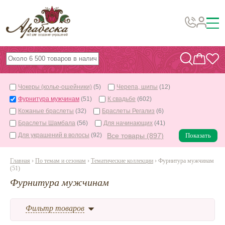
Бусины, подвески, декор
Бисер
Чокеры (колье-ошейники)
(5)
Черепа, шипы
(12)
Вышивка украшений
Фурнитура мужчинам
(51)
К свадьбе
(602)
Фурнитура
Кожаные браслеты
(32)
Браслеты Регализ
(6)
Браслеты Шамбала
(56)
Для начинающих
(41)
Проволока
Для украшений в волосы
(92)
Все товары (897)
Показать
Инструменты и материалы
Главная
›
По темам и сезонам
›
Тематические коллекции
› Фурнитура мужчинам
Эпоксидная смола
(51)
Шнуры, ленты, нитки
Фурнитура мужчинам
По темам и сезонам
Фильтр товаров
Бисер TOHO