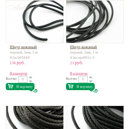
Шнур кожаный
Шнур кожаный
черный, 5мм, 1 м
черный, 2мм, 1 м
4.lm.b03444
4.lm.nps001y-3
руб.
руб.
136
23
В кладовую
В кладовую
Кол-во
Кол-во
В корзину
В корзину