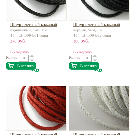
Шнур плетеный кожаный
Шнур плетеный кожаный
коричневый, 5мм, 1 м
черный, 5мм, 1 м
4.lm.wl-f009-b01-5mm
4.lm.wl-f009-b02-5mm
руб.
руб.
270
300
В кладовую
В кладовую
Кол-во
Кол-во
В корзину
В корзину
Шнур плетеный кожаный
Шнур плетеный кожаный