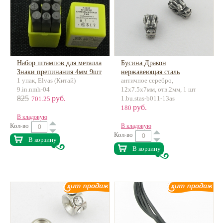
Набор штампов для металла
Бусина Дракон
Знаки препинания 4мм 9шт
нержавеющая сталь
1 упак, Elvas (Китай)
античное серебро,
9.in.nmh-04
12х7.5х7мм, отв.2мм, 1 шт
825
руб.
1.bu.stas-b011-13as
701.25
руб.
180
В кладовую
Кол-во
В кладовую
Кол-во
В корзину
В корзину