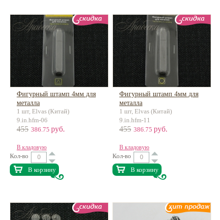
Фигурный штамп 4мм для
Фигурный штамп 4мм для
металла
металла
1 шт, Elvas (Китай)
1 шт, Elvas (Китай)
9.in.hfm-06
9.in.hfm-11
455
руб.
455
руб.
386.75
386.75
В кладовую
В кладовую
Кол-во
Кол-во
В корзину
В корзину