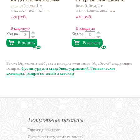
красный, 6мм, 1 м
белый, 6мм, 1 м
4.lm.wl-f009-b03-6mm
4.lm.wl-f009-b09-6mm
руб.
руб.
220
430
В кладовую
В кладовую
Кол-во
Кол-во
В корзину
В корзину
Также Вы можете выбрать в интернет-магазине "Арабеска" следующие
товары:
Фурнитура для свадебных украшений
,
Тематические
коллекции
,
Товары по темам и сезонам
Популярные разделы
Эпоксидная смола
Бусины из натуральных камней