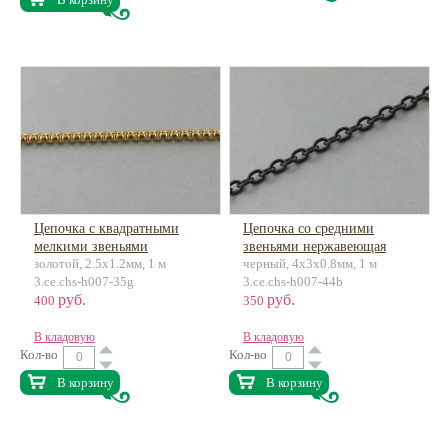
Цепочка с квадратными
Цепочка со средними
мелкими звеньями
звеньями нержавеющая
золотой, 2.5х1.2мм, 1 м
черный, 4х3х0.8мм, 1 м
нержав.сталь
сталь
3.ce.chs-h007-35g
3.ce.chs-h007-44b
руб.
руб.
400
350
В кладовую
В кладовую
Кол-во
Кол-во
В корзину
В корзину