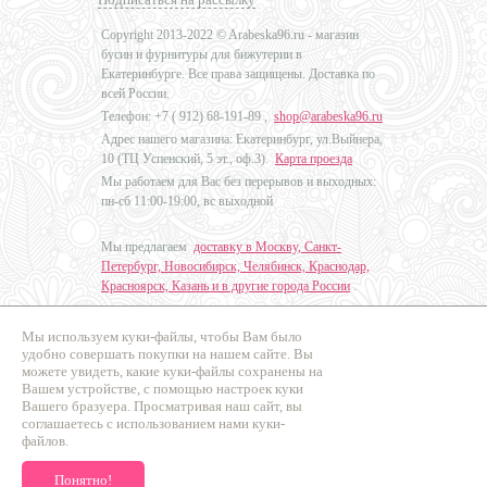
Copyright 2013-2022 © Arabeska96.ru - магазин
бусин и фурнитуры для бижутерии в
Екатеринбурге. Все права защищены. Доставка по
всей России.
Телефон: +7 (
912) 68-191-89
,
shop@arabeska96.ru
Адрес нашего магазина: Екатеринбург, ул.Выйнера,
10 (ТЦ Успенский, 5 эт., оф.3).
Карта проезда
Мы работаем для Вас без перерывов и выходных:
пн-сб 11:00-19:00, вс выходной
Мы предлагаем
доставку в Москву, Санкт-
Петербург, Новосибирск, Челябинск, Краснодар,
Красноярск, Казань и в другие города России
.
Мы используем куки-файлы, чтобы Вам было
Дизайн - Наталья Мальцева
удобно совершать покупки на нашем сайте. Вы
можете увидеть, какие куки-файлы сохранены на
Продвижение сайтов
Вашем устройстве, с помощью настроек куки
Промо Эксперт
Вашего бразуера. Просматривая наш сайт, вы
соглашаетесь с использованием нами куки-
файлов.
Понятно!