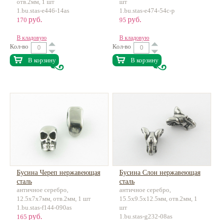
отв.2мм, 1 шт
шт
1.bu.stas-e446-14as
1.bu.stas-e474-54c-p
руб.
руб.
170
95
В кладовую
В кладовую
Кол-во
Кол-во
В корзину
В корзину
Бусина Череп нержавеющая
Бусина Слон нержавеющая
сталь
сталь
античное серебро,
античное серебро,
12.5х7х7мм, отв.2мм, 1 шт
15.5х9.5х12.5мм, отв.2мм, 1
1.bu.stas-f144-090as
шт
руб.
1.bu.stas-g232-08as
165