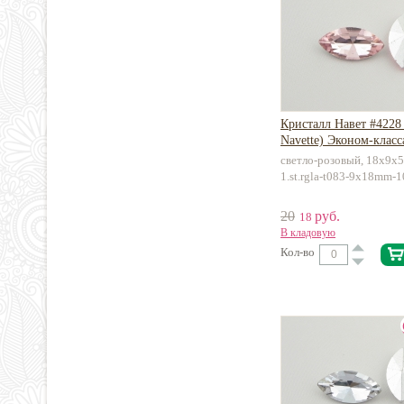
Кристалл Навет #4228 
Navette) Эконом-класс
светло-розовый, 18х9х5
1.st.rgla-t083-9x18mm-1
20
руб.
18
В кладовую
Кол-во