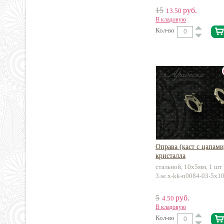
15
руб.
13.50
В кладовую
Кол-во
Оправа (каст с цапами
кристалла
стальной, 10х5мм, 1 шт
3.se.x-kk-n0084-03-5x1
5
руб.
4.50
В кладовую
Кол-во