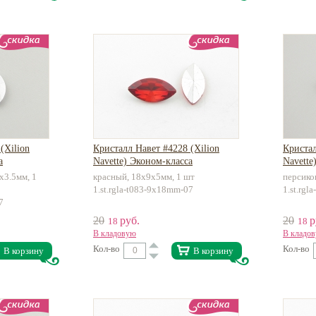
(Xilion
Кристалл Навет #4228 (Xilion
Кристал
а
Navette) Эконом-класса
Navette
х3.5мм, 1
красный, 18х9х5мм, 1 шт
персико
1.st.rgla-t083-9x18mm-07
1.st.rg
7
20
руб.
20
р
18
18
В кладовую
В кладо
Кол-во
Кол-во
В корзину
В корзину