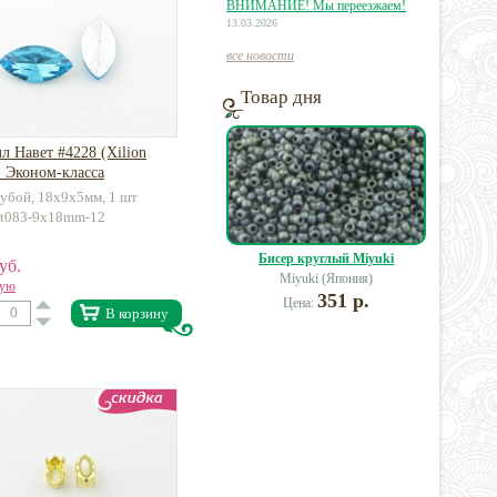
ВНИМАНИЕ! Мы переезжаем!
13.03.2026
все новости
Товар дня
л Навет #4228 (Xilion
) Эконом-класса
лубой, 18х9х5мм, 1 шт
la-t083-9x18mm-12
Бисер круглый Miyuki
уб.
Miyuki (Япония)
вую
351 р.
Цена:
В корзину