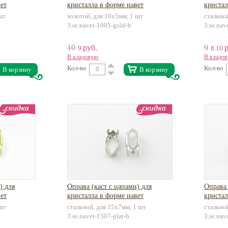
ет
кристалла в форме навет
кристал
шт
золотой, для 10х5мм, 1 шт
стально
3.se.navet-1005-gold-b
3.se.nav
10
руб.
9
р
9
8.10
В кладовую
В кладо
Кол-во
Кол-во
В корзину
В корзину
) для
Оправа (каст с цапами) для
Оправа 
ет
кристалла в форме навет
кристал
 шт
стальной, для 15х7мм, 1 шт
стально
3.se.navet-1507-plat-b
3.se.nav