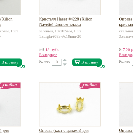
(Xilion
Кристалл Навет #4228 (Xilion
Оправа 
а
Navette) Эконом-класса
криста
Navette
х5мм, 1 шт
зеленый, 18х9х5мм, 1 шт
стально
7
1.st.rgla-t083-9x18mm-20
3.se.nav
20
руб.
8
р
18
7.20
В кладовую
В кладо
Кол-во
Кол-во
В корзину
В корзину
) для
Оправа (каст с цапами) для
Оправа 