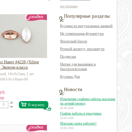
все отзывы
Популярные разделы
Бусины из натуральных камней
Не темнеющая фурнитура
Японский бисер
Речной жемчуг, перламутр
Подвески
л Навет #4228 (Xilion
Нитки для вышивки и
) Эконом-класса
бисероплетения
вый, 18х9х5мм, 1 шт
Бусины Дзи
la-t083-9x18mm-08
Новости
уб.
вую
Изменения графика работы магазина
на летний период
В корзину
03.06.2026
График работы в праздники
29.04.2026
Магазин снова работает!
28.03.2026