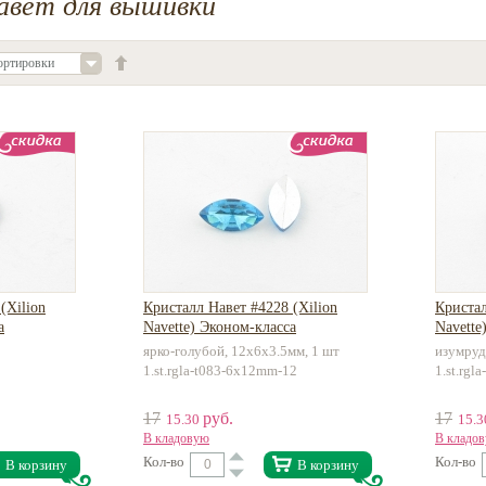
авет для вышивки
ортировки
(Xilion
Кристалл Навет #4228 (Xilion
Кристал
а
Navette) Эконом-класса
Navette
ярко-голубой, 12х6х3.5мм, 1 шт
изумруд
1.st.rgla-t083-6x12mm-12
1.st.rg
17
руб.
17
15.30
15.
В кладовую
В кладо
Кол-во
Кол-во
В корзину
В корзину