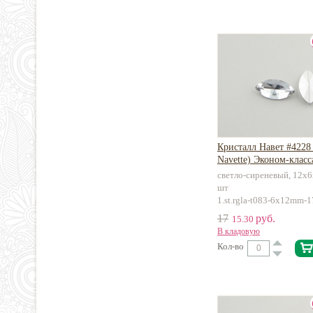
Кристалл Навет #4228 
Navette) Эконом-класс
светло-сиреневый, 12х6
шт
1.st.rgla-t083-6x12mm-1
17
руб.
15.30
В кладовую
Кол-во