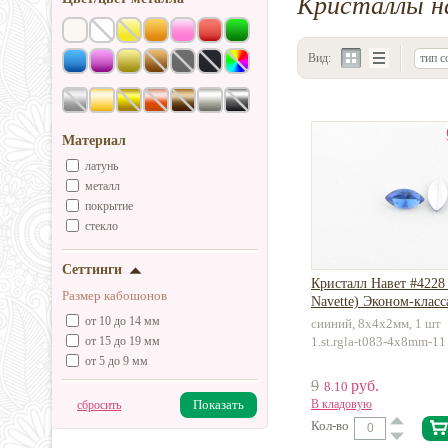
Кристаллы н
Вид:
тип с
Материал
латунь
металл
покрытие
стекло
Сеттинги
Кристалл Навет #4228 
Размер кабошонов
Navette) Эконом-класс
от 10 до 14 мм
сииний, 8х4х2мм, 1 шт
от 15 до 19 мм
1.st.rgla-t083-4x8mm-11
от 5 до 9 мм
9
руб.
8.10
Показать
В кладовую
сбросить
Кол-во