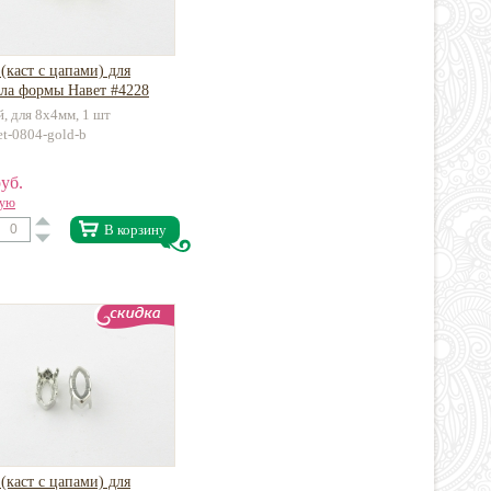
(каст с цапами) для
лла формы Навет #4228
й, для 8х4мм, 1 шт
et-0804-gold-b
уб.
вую
В корзину
(каст с цапами) для