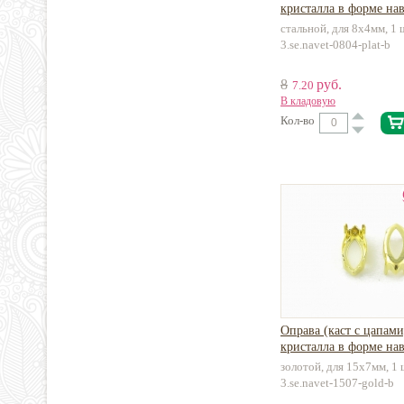
кристалла в форме нав
стальной, для 8х4мм, 1 
3.se.navet-0804-plat-b
8
руб.
7.20
В кладовую
Кол-во
Оправа (каст с цапами
кристалла в форме нав
золотой, для 15х7мм, 1
3.se.navet-1507-gold-b