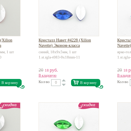
(Xilion
Кристалл Навет #4228 (Xilion
Кристал
а
Navette) Эконом-класса
Navette
мм, 1 шт
синий, 18х9х5мм, 1 шт
ярко-го
0
1.st.rgla-t083-9x18mm-11
1.st.rg
20
руб.
20
р
18
18
В кладовую
В кладо
Кол-во
Кол-во
В корзину
В корзину