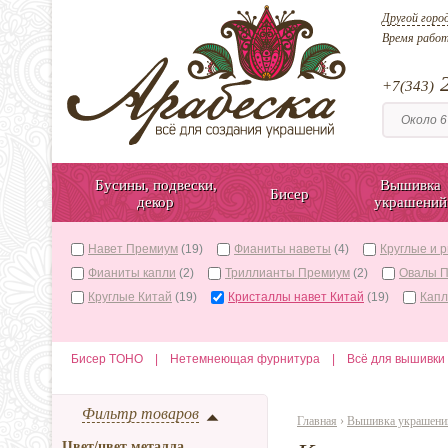
Другой горо
Время рабо
2
+7(343)
Бусины, подвески,
Вышивка
Бисер
декор
украшений
Навет Премиум
(19)
Фианиты наветы
(4)
Круглые и 
Фианиты капли
(2)
Триллианты Премиум
(2)
Овалы 
Круглые Китай
(19)
Кристаллы навет Китай
(19)
Капл
Бисер TOHO
|
Нетемнеющая фурнитура
|
Всё для вышивки
Фильтр товаров
Главная
›
Вышивка украшени
Цвет/цвет металла