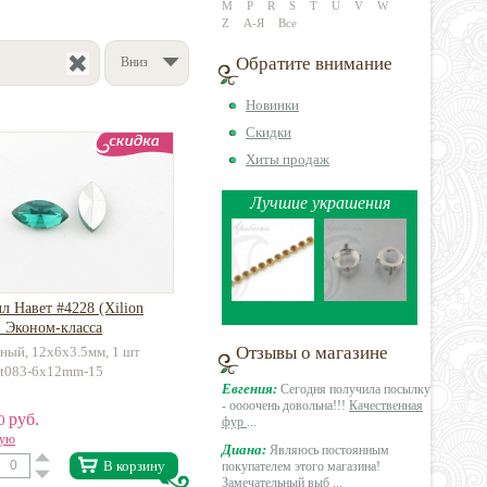
M
P
R
S
T
U
V
W
Z
А-Я
Все
Обратите внимание
Вниз
Новинки
Скидки
Хиты продаж
Лучшие украшения
л Навет #4228 (Xilion
) Эконом-класса
Отзывы о магазине
ный, 12х6х3.5мм, 1 шт
la-t083-6x12mm-15
Евгения:
Сегодня получила посылку
- оооочень довольна!!!
Качественная
руб.
30
фур
...
вую
Диана:
Являюсь постоянным
В корзину
покупателем этого магазина!
Замечательный выб
...