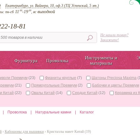
д
Екатеринбург, ул. Вайнера, 10, оф.3 (ТЦ Успенский, 5 эт.)
00
00
11
-19
выходной
ты:
пн-сб
, вс
22-18-81
Не нашли товар?
Закажите!
Инструменты и
Э
Фурнитура
Проволока
материалы
риволи Премиум
(23)
Фианиты круглые
(7)
Шатоны Preciosa Maxima
(
Премиум
(21)
Прямоугольные Премиум
(2)
Бабочки и цветы Премиум
и Китай
(22)
Овалы Китай
(14)
Сердце Китай
(12)
Керамика из 
|
Проволока
|
Натуральные камни
|
Каталог
й
›
Кабошоны для вышивки
› Кристаллы навет Китай (19)