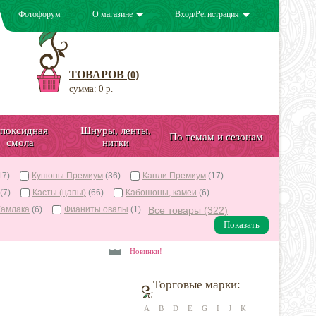
Фотофорум
О магазине
Вход/Регистрация
ТОВАРОВ (
)
0
сумма: 0 р.
поксидная
Шнуры, ленты,
По темам и сезонам
смола
нитки
17)
Кушоны Премиум
(36)
Капли Премиум
(17)
(7)
Касты (цапы)
(66)
Кабошоны, камеи
(6)
Камлака
(6)
Фианиты овалы
(1)
Все товары (322)
Показать
Новинки!
Торговые марки:
A
B
D
E
G
I
J
K