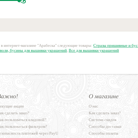
 в интернет-магазине "Арабеска" следующие товары:
Стразы пришивные и бус
воли, бусины для вышивки украшений
,
Все для вышивки украшений
Важно!
О магазине
екущие акции
О нас
ак сделать заказ?
Как сделать заказ?
ак пользоваться кладовой?
Система скидок
ак пользоваться фильтром?
Способы доставки
езопасность платежей через PayU
Способы оплаты