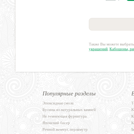
Также Вы можете выбрать
украшений
,
Кабошоны, ри
Популярные разделы
Эпоксидная смола
Т
Бусины из натуральных камней
К
Не темнеющая фурнитура
К
Японский бисер
К
Речной жемчуг, перламутр
Б