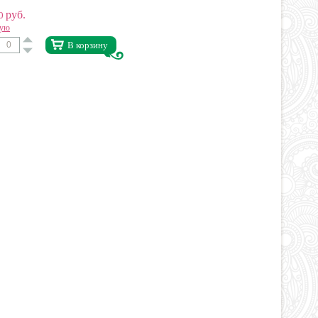
руб.
50
вую
В корзину