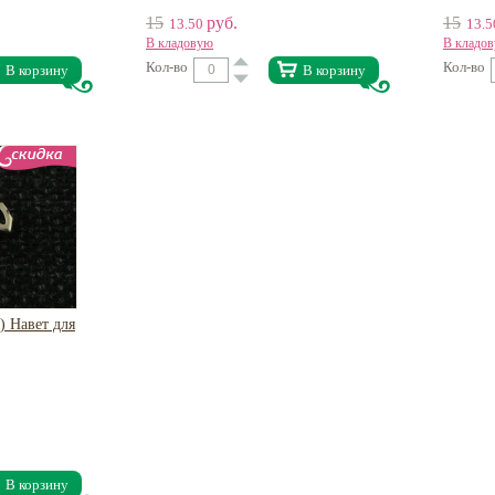
15
руб.
15
13.50
13.
В кладовую
В кладо
Кол-во
Кол-во
В корзину
В корзину
) Навет для
0
В корзину