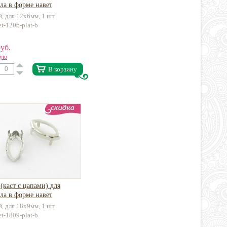
ла в форме навет
й, для 12х6мм, 1 шт
et-1206-plat-b
уб.
вую
В корзину
(каст с цапами) для
ла в форме навет
й, для 18х9мм, 1 шт
et-1809-plat-b