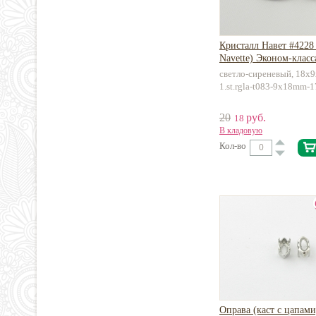
Кристалл Навет #4228 
Navette) Эконом-класс
светло-сиреневый, 18х9
1.st.rgla-t083-9x18mm-1
20
руб.
18
В кладовую
Кол-во
Оправа (каст с цапами