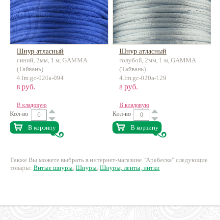
Шнур атласный
Шнур атласный
синий, 2мм, 1 м, GAMMA
голубой, 2мм, 1 м, GAMMA
(Тайвань)
(Тайвань)
4.lm.gc-020a-094
4.lm.gc-020a-129
руб.
руб.
8
8
В кладовую
В кладовую
Кол-во
Кол-во
В корзину
В корзину
Также Вы можете выбрать в интернет-магазине "Арабеска" следующие
товары:
Витые шнуры
,
Шнуры
,
Шнуры, ленты, нитки