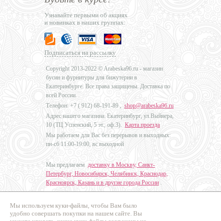
Узнавайте первыми об акциях
и новинках в наших группах:
Подписаться на рассылку
Copyright 2013-2022 © Arabeska96.ru - магазин
бусин и фурнитуры для бижутерии в
Екатеринбурге. Все права защищены. Доставка по
всей России.
Телефон: +7 (
912) 68-191-89
,
shop@arabeska96.ru
Адрес нашего магазина: Екатеринбург, ул.Выйнера,
10 (ТЦ Успенский, 5 эт., оф.3).
Карта проезда
Мы работаем для Вас без перерывов и выходных:
пн-сб 11:00-19:00, вс выходной
Мы предлагаем
доставку в Москву, Санкт-
Петербург, Новосибирск, Челябинск, Краснодар,
Красноярск, Казань и в другие города России
.
Мы используем куки-файлы, чтобы Вам было
Дизайн - Наталья Мальцева
удобно совершать покупки на нашем сайте. Вы