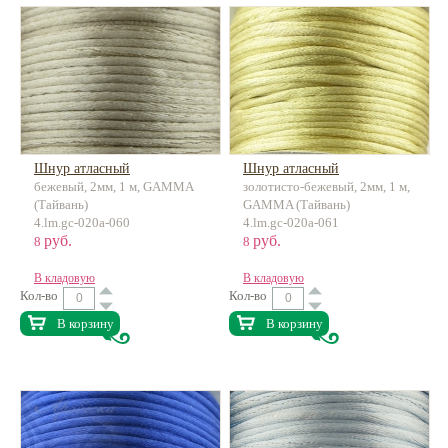
Шнур атласный
Шнур атласный
бежевый, 2мм, 1 м, GAMMA
золотисто-бежевый, 2мм, 1 м,
(Тайвань)
GAMMA (Тайвань)
4.lm.gc-020a-060
4.lm.gc-020a-061
руб.
руб.
8
8
В кладовую
В кладовую
Кол-во
Кол-во
В корзину
В корзину