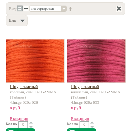
Вид:
тип сортировки
Нетемнеющая фурнитура
Всё для вышивки
Вниз
Проволока
Натуральные камни
Каталог
Новинки!
Фотофорум
О магазине
Шнур атласный
Шнур атласный
красный, 2мм, 1 м, GAMMA
вишневый, 2мм, 1 м, GAMMA
(Тайвань)
(Тайвань)
4.lm.gc-020a-026
4.lm.gc-020a-033
руб.
руб.
8
8
В кладовую
В кладовую
Кол-во
Кол-во