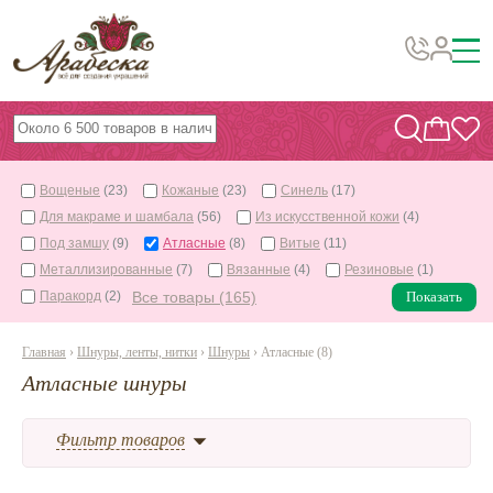
Бусины, подвески, декор
Бисер
Вощеные
(23)
Кожаные
(23)
Синель
(17)
Вышивка украшений
Для макраме и шамбала
(56)
Из искусственной кожи
(4)
Фурнитура
Под замшу
(9)
Атласные
(8)
Витые
(11)
Металлизированные
(7)
Вязанные
(4)
Резиновые
(1)
Проволока
Паракорд
(2)
Все товары (165)
Показать
Инструменты и материалы
Главная
›
Шнуры, ленты, нитки
›
Шнуры
› Атласные (8)
Эпоксидная смола
Атласные шнуры
Шнуры, ленты, нитки
По темам и сезонам
Фильтр товаров
Бисер TOHO