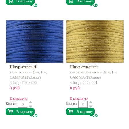
В корзину
В корзину
Шнур атласный
Шнур атласный
темно-синий, 2мм, 1 м,
светло-коричневый, 2мм, 1 м,
GAMMA (Тайвань)
GAMMA (Тайвань)
4.lm.gc-020a-038
4.lm.gc-020a-051
руб.
руб.
8
8
В кладовую
В кладовую
Кол-во
Кол-во
В корзину
В корзину