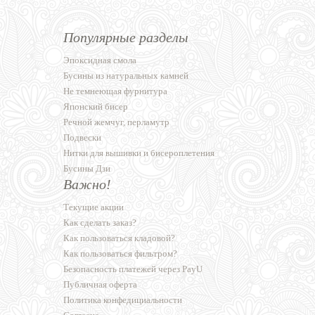
Популярные разделы
Эпоксидная смола
Бусины из натуральных камней
Не темнеющая фурнитура
Японский бисер
Речной жемчуг, перламутр
Подвески
Нитки для вышивки и бисероплетения
Бусины Дзи
Важно!
Текущие акции
Как сделать заказ?
Как пользоваться кладовой?
Как пользоваться фильтром?
Безопасность платежей через PayU
Публичная оферта
Политика конфедициальности