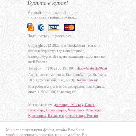
Будьте в курсе!
Узнавайте первыми об акциях
и новинках в наших группах:
Подписаться на рассылку
Copyright 2013-2022 © Arabeska96.ru - магазин
бусин и фурнитуры для бижутерии в
Екатеринбурге. Все права защищены. Доставка по
всей России.
Телефон: +7 (
912) 68-191-89
,
shop@arabeska96.ru
Адрес нашего магазина: Екатеринбург, ул.Выйнера,
10 (ТЦ Успенский, 5 эт., оф.3).
Карта проезда
Мы работаем для Вас без перерывов и выходных:
пн-сб 11:00-19:00, вс выходной
Мы предлагаем
доставку в Москву, Санкт-
Петербург, Новосибирск, Челябинск, Краснодар,
Красноярск, Казань и в другие города России
.
Мы используем куки-файлы, чтобы Вам было
Дизайн - Наталья Мальцева
удобно совершать покупки на нашем сайте. Вы