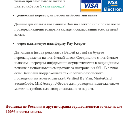
только при самовывозе заказа в
Екатеринбурге (
схема проезда
).
Нетемнеющая фурнитура
денежный перевод на расчетный счет магазина
Всё для вышивки
Данные для оплаты мы вышлем Вам по электронной почте после
Проволока
проверки наличия товара на складе и согласования всех деталей
заказа.
Натуральные камни
через платежную платформу Pay Keeper
Каталог
Для оплаты (ввода реквизитов Вашей карты) вы будете
перенаправлены на платёжный шлюз. Соединение с платёжным
Новинки!
шлюзом и передача информации осуществляется в защищённом
режиме с использованием протокола шифрования SSL. В случае
если Ваш банк поддерживает технологию безопасного
Фотофорум
О магазине
проведения интернет-платежей Verified By Visa, MasterCard
SecureCode, MIR Accept, J-Secure для проведения платежа также
может потребоваться ввод специального пароля.
Доставка по России и в другие страны осуществляется только после
100% оплаты заказа.