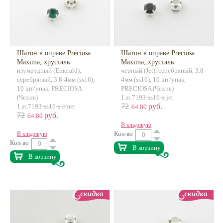
Шатон в оправе Preciosa
Шатон в оправе Preciosa
Maxima, хрусталь
Maxima, хрусталь
изумрудный (Emerald),
черный (Jet), серебряный, 3.8-
серебряный, 3.8-4мм (ss16),
4мм (ss16), 10 шт/упак,
10 шт/упак, PRECIOSA
PRECIOSA (Чехия)
(Чехия)
1.st.7193-ss16-s-jet
72
руб.
1.st.7193-ss16-s-emer
64.80
72
руб.
64.80
В кладовую
Кол-во
В кладовую
Кол-во
В корзину
В корзину