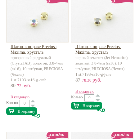
Шатон в оправе Preciosa
Шатон в оправе Preciosa
Maxima, хрусталь
Maxima, хрусталь
прозрачный радужный
черный гематит (Jet Hematite),
(Crystal AB), золотой, 3.8-4мм
золотой, 3.8-4мм (ss16), 10
(ss16), 10 шт/упак, PRECIOSA
шт/упак, PRECIOSA (Чехия)
(Чехия)
1.st.7193-ss16-g-jehe
87
руб.
1.st.7193-ss16-g-crab
78.30
80
руб.
72
В кладовую
Кол-во
В кладовую
Кол-во
В корзину
В корзину