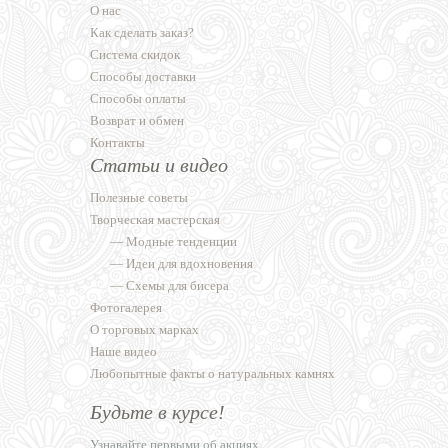
О нас
Как сделать заказ?
Система скидок
Способы доставки
Способы оплаты
Возврат и обмен
Контакты
Статьи и видео
Полезные советы
Творческая мастерская
—
Модные тенденции
—
Идеи для вдохновения
—
Схемы для бисера
Фотогалерея
О торговых марках
Наше видео
Любопытные факты о натуральных камнях
Будьте в курсе!
Узнавайте первыми об акциях