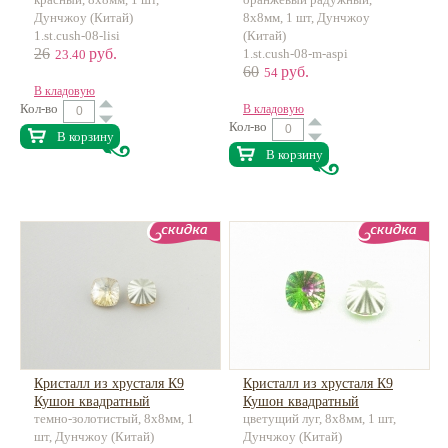
Лучистый
Дунчжоу (Китай)
8х8мм, 1 шт, Дунчжоу
1.st.cush-08-lisi
(Китай)
26
руб.
1.st.cush-08-m-aspi
23.40
60
руб.
54
В кладовую
Кол-во
В кладовую
Кол-во
В корзину
В корзину
Кристалл из хрусталя К9
Кристалл из хрусталя К9
Кушон квадратный
Кушон квадратный
темно-золотистый, 8х8мм, 1
цветущий луг, 8х8мм, 1 шт,
Лучистый
Лучистый
шт, Дунчжоу (Китай)
Дунчжоу (Китай)