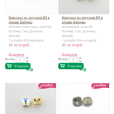
Кристалл из хрусталя К9 в
Кристалл из хрусталя К9 в
оправе Бабочка
оправе Бабочка
глубокое синее море, золотой,
прозрачный, золотой,
9х10мм, 1 шт, Дунчжоу
9х10мм, 1 шт, Дунчжоу
(Китай)
(Китай)
1.st.butfly-910-bebl-gold
1.st.butfly-910-crys-gold
45
руб.
45
руб.
40.50
40.50
В кладовую
В кладовую
Кол-во
Кол-во
В корзину
В корзину