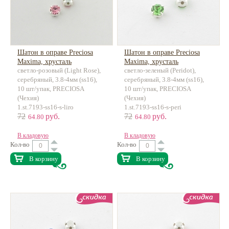
Шатон в оправе Preciosa
Шатон в оправе Preciosa
Maxima, хрусталь
Maxima, хрусталь
светло-розовый (Light Rose),
светло-зеленый (Peridot),
серебряный, 3.8-4мм (ss16),
серебряный, 3.8-4мм (ss16),
10 шт/упак, PRECIOSA
10 шт/упак, PRECIOSA
(Чехия)
(Чехия)
1.st.7193-ss16-s-liro
1.st.7193-ss16-s-peri
72
руб.
72
руб.
64.80
64.80
В кладовую
В кладовую
Кол-во
Кол-во
В корзину
В корзину