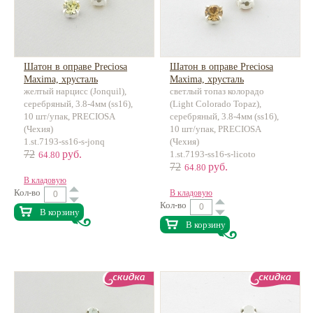
Шатон в оправе Preciosa
Шатон в оправе Preciosa
Maxima, хрусталь
Maxima, хрусталь
желтый нарцисс (Jonquil),
светлый топаз колорадо
серебряный, 3.8-4мм (ss16),
(Light Colorado Topaz),
10 шт/упак, PRECIOSA
серебряный, 3.8-4мм (ss16),
(Чехия)
10 шт/упак, PRECIOSA
1.st.7193-ss16-s-jonq
(Чехия)
72
руб.
1.st.7193-ss16-s-licoto
64.80
72
руб.
64.80
В кладовую
Кол-во
В кладовую
Кол-во
В корзину
В корзину