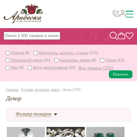
Бусины, подвески, декор
Бисер
Риволи
(4)
Кристаллы, шатоны, стразы
(171)
Вышивка украшений
Пришивной декор
(21)
Кабошоны, камеи
(6)
Перья
(12)
Фурнитура
Мех
(4)
Фетр декоративный
(12)
Все товары (230)
Показать
Проволока
Инструменты и материалы
Главная
›
Бусины, подвески, декор
› Декор (230)
Декор
Эпоксидная смола
Шнуры, ленты, нитки
Фильтр товаров
По темам и сезонам
Бисер TOHO