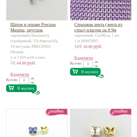
Шатон в оправе Preciosa
Стразовая лента (лента из
Maxima, хрусталь
страз) пластик ок.0.9м
сиреневый (Tanzanite),
сиреневый, 12х90см, 1 шт
серебряный, 3.8-4мм (ss16),
1.st.b0095905
123
руб.
10 шт/упак, PRECIOSA
36.90
(Чехия)
1.st.7193-ss16-s-tanz
В кладовую
72
руб.
64.80
Кол-во
В корзину
В кладовую
Кол-во
В корзину