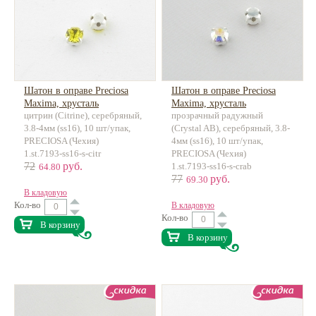
Шатон в оправе Preciosa
Шатон в оправе Preciosa
Maxima, хрусталь
Maxima, хрусталь
цитрин (Citrine), серебряный,
прозрачный радужный
3.8-4мм (ss16), 10 шт/упак,
(Crystal AB), серебряный, 3.8-
PRECIOSA (Чехия)
4мм (ss16), 10 шт/упак,
1.st.7193-ss16-s-citr
PRECIOSA (Чехия)
72
руб.
1.st.7193-ss16-s-crab
64.80
77
руб.
69.30
В кладовую
Кол-во
В кладовую
Кол-во
В корзину
В корзину