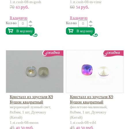
1.st.cush-08-m-gosh
1.st.cush-08-m-vime
70
руб.
60
руб.
63
54
В кладовую
В кладовую
Кол-во
Кол-во
В корзину
В корзину
Кристалл из хрусталя К9
Кристалл из хрусталя К9
Кушон квадратный
Кушон квадратный
мерцающий лунный свет,
фиолетово-малиновый,
8х8мм, 1 шт, Дунчжоу
8х8мм, 1 шт, Дунчжоу
(Китай)
(Китай)
1.st.cush-08-moon
1.st.cush-08-vibl
45
руб.
45
руб.
40.50
40.50