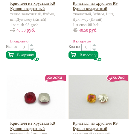
Кристалл из хрусталя К9
Кристалл из хрусталя К9
Кушон квадратный
Кушон квадратный
темно-золотистый, 8х8мм, 1
фиалковый, 8х8мм, 1 шт,
шт, Дунчжоу (Китай)
Дунчжоу (Китай)
1.st.cush-08-gosh
1.st.cush-08-heli
45
руб.
45
руб.
40.50
40.50
В кладовую
В кладовую
Кол-во
Кол-во
В корзину
В корзину
Кристалл из хрусталя К9
Кристалл из хрусталя К9
Кушон квадратный
Кушон квадратный
красный, 8х8мм, 1 шт,
оранжевый радужный,