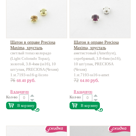
Шатон в оправе Preciosa
Шатон в оправе Preciosa
Maxima, хрусталь
Maxima, хрусталь
светлый топаз колорадо
аметистовый (Amethyst),
(Light Colorado Topaz),
серебряный, 3.8-4мм (ss16),
золотой, 3.8-4мм (ss16), 10
10 шт/упак, PRECIOSA
шт/упак, PRECIOSA (Чехия)
(Чехия)
1.st.7193-ss16-g-licoto
1.st.7193-ss16-s-amet
76
руб.
72
руб.
68.40
64.80
В кладовую
В кладовую
Кол-во
Кол-во
В корзину
В корзину