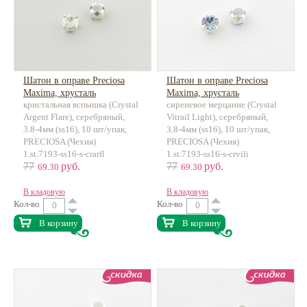
Шатон в оправе Preciosa
Шатон в оправе Preciosa
Maxima, хрусталь
Maxima, хрусталь
кристальная вспышка (Crystal
сиреневое мерцание (Crystal
Argent Flare), серебряный,
Vitrail Light), серебряный,
3.8-4мм (ss16), 10 шт/упак,
3.8-4мм (ss16), 10 шт/упак,
PRECIOSA (Чехия)
PRECIOSA (Чехия)
1.st.7193-ss16-s-crarfl
1.st.7193-ss16-s-crvili
77
руб.
77
руб.
69.30
69.30
В кладовую
В кладовую
Кол-во
Кол-во
В корзину
В корзину