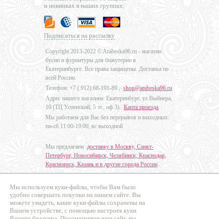
и новинках в наших группах:
Подписаться на рассылку
Copyright 2013-2022 © Arabeska96.ru - магазин
бусин и фурнитуры для бижутерии в
Екатеринбурге. Все права защищены. Доставка по
всей России.
Телефон: +7 (
912) 68-191-89
,
shop@arabeska96.ru
Адрес нашего магазина: Екатеринбург, ул.Выйнера,
10 (ТЦ Успенский, 5 эт., оф.3).
Карта проезда
Мы работаем для Вас без перерывов и выходных:
пн-сб 11:00-19:00, вс выходной
Мы предлагаем
доставку в Москву, Санкт-
Петербург, Новосибирск, Челябинск, Краснодар,
Красноярск, Казань и в другие города России
.
Мы используем куки-файлы, чтобы Вам было
Дизайн - Наталья Мальцева
удобно совершать покупки на нашем сайте. Вы
можете увидеть, какие куки-файлы сохранены на
Продвижение сайтов
Вашем устройстве, с помощью настроек куки
Промо Эксперт
Вашего бразуера. Просматривая наш сайт, вы