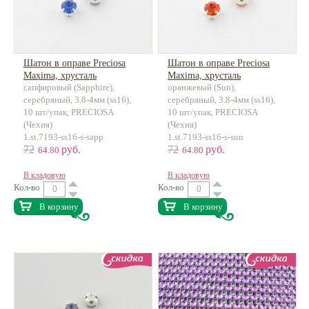
Шатон в оправе Preciosa
Шатон в оправе Preciosa
Maxima, хрусталь
Maxima, хрусталь
сапфировый (Sapphire),
оранжевый (Sun),
серебряный, 3.8-4мм (ss16),
серебряный, 3.8-4мм (ss16),
10 шт/упак, PRECIOSA
10 шт/упак, PRECIOSA
(Чехия)
(Чехия)
1.st.7193-ss16-s-sapp
1.st.7193-ss16-s-sun
72
руб.
72
руб.
64.80
64.80
В кладовую
В кладовую
Кол-во
Кол-во
В корзину
В корзину