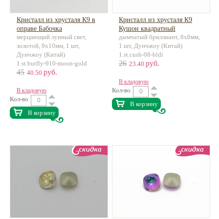
Кристалл из хрусталя К9 в
Кристалл из хрусталя К9
оправе Бабочка
Кушон квадратный
мерцающий лунный свет,
дымчатый бриллиант, 8х8мм,
золотой, 9х10мм, 1 шт,
1 шт, Дунчжоу (Китай)
Дунчжоу (Китай)
1.st.cush-08-bldi
26
руб.
1.st.butfly-910-moon-gold
23.40
45
руб.
40.50
В кладовую
Кол-во
В кладовую
Кол-во
В корзину
В корзину