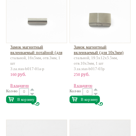
Замок магнитный
Замок магнитный
вклеиваемый потайной (для
вклеиваемый (для 10х3мм)
стальной, 16х5мм, отв.3мм, 1
стальной, 19.5х12х5.5мм,
3мм) нержавеющая сталь
нержавеющая сталь
шт
отв.10х3мм, 1 шт
3.za.stas-b017-01a-p
3.za.stas-b017-03p
руб.
руб.
160
250
В кладовую
В кладовую
Кол-во
Кол-во
В корзину
В корзину