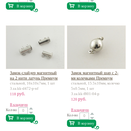
В корзину
В корзину
Замок-слайдер магнитный
Замок магнитный шар с 2-
на 2 нити латунь Премиум
мя колечками Премиум
стальной, 16х10х7мм, 1 шт
стальной, 15.5х10мм, колечко
класса
латунь
3.za.kk-d472-p-nf
5х0.5мм, 1 шт
руб.
3.za.kk-f801-04-p
118
руб.
120
В кладовую
Кол-во
В кладовую
Кол-во
В корзину
В корзину