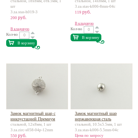
стальной, 18х8мм, отв.5мм, 1
стальной, 14х8мм, 1 шт
для 5мм нержавеющая сталь
шт
3.za.stas-k006-8mm-04c
руб.
3.za.stas-h019-3
119
руб.
200
В кладовую
Кол-во
В кладовую
Кол-во
В корзину
В корзину
Замок магнитный шар с
Замок магнитный шар
инкрустацией Премиум
нержавеющая сталь
стальной, 12х8мм, 1 шт
стальной, 10.5х5.5мм, 1 шт
латунь
3.za.zirc-s058-04p-12mm
3.za.stas-k006-5.5mm-04c
руб.
Цена по запросу
550