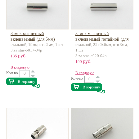
Замок магнитный
Замок магнитный
вклеиваемый (для 5мм)
вклеиваемый потайной (для
стальной, 19мм, отв.5мм, 1 шт
стальной, 25х6х6мм, отв.3мм,
нержавеющая сталь
3мм) нержавеющая сталь
3.za.stas-b017-04p
1 шт
руб.
3.za.stas-c020-04p
135
руб.
190
В кладовую
Кол-во
В кладовую
Кол-во
В корзину
В корзину