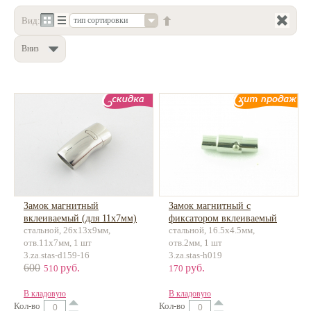
Вид:
тип сортировки
Нетемнеющая фурнитура
Всё для вышивки
Вниз
Проволока
Натуральные камни
Каталог
Новинки!
Фотофорум
О магазине
Замок магнитный
Замок магнитный с
вклеиваемый (для 11х7мм)
фиксатором вклеиваемый
стальной, 26х13х9мм,
стальной, 16.5х4.5мм,
нержавеющая сталь
для 2мм нержавеющая сталь
отв.11х7мм, 1 шт
отв.2мм, 1 шт
3.za.stas-d159-16
3.za.stas-h019
600
руб.
руб.
510
170
В кладовую
В кладовую
Кол-во
Кол-во