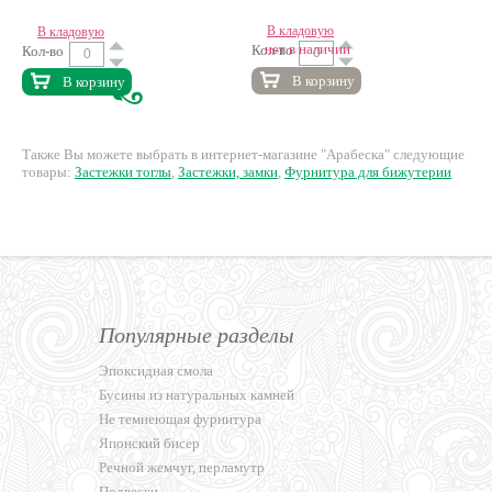
В кладовую
В кладовую
нет в наличии
Кол-во
Кол-во
В корзину
В корзину
Также Вы можете выбрать в интернет-магазине "Арабеска" следующие
товары:
Застежки тоглы
,
Застежки, замки
,
Фурнитура для бижутерии
Популярные разделы
Эпоксидная смола
Бусины из натуральных камней
Не темнеющая фурнитура
Японский бисер
Речной жемчуг, перламутр
Подвески