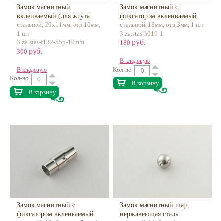
Замок магнитный
Замок магнитный с
вклеиваемый (для жгута
фиксатором вклеиваемый
стальной, 20х11мм, отв.10мм,
стальной, 18мм, отв.3мм, 1 шт
10мм) нержавеющая сталь
для 3мм нержавеющая сталь
1 шт
3.za.stas-h019-1
руб.
3.za.stas-f132-55p-10mm
180
руб.
300
В кладовую
Кол-во
В кладовую
Кол-во
В корзину
В корзину
Замок магнитный с
Замок магнитный шар
фиксатором вклеиваемый
нержавеющая сталь