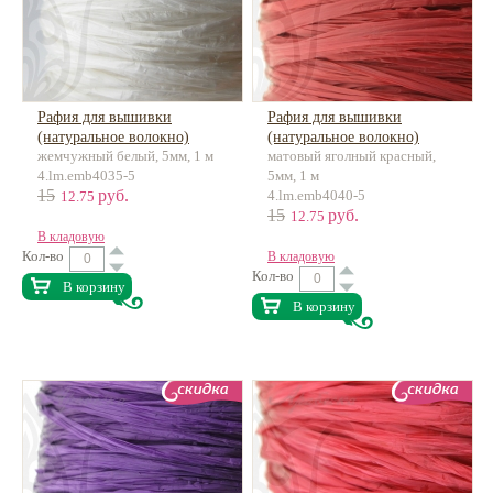
Рафия для вышивки
Рафия для вышивки
(натуральное волокно)
(натуральное волокно)
жемчужный белый, 5мм, 1 м
матовый яголный красный,
4.lm.emb4035-5
5мм, 1 м
15
руб.
4.lm.emb4040-5
12.75
15
руб.
12.75
В кладовую
Кол-во
В кладовую
Кол-во
В корзину
В корзину