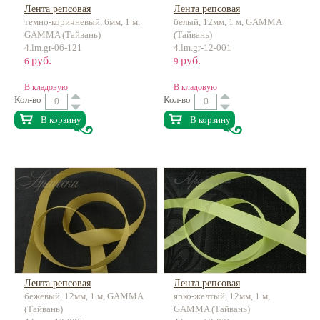
Лента репсовая
Лента репсовая
темно-коричневый, 6мм, 1 м,
белый, 12мм, 1 м, GAMMA
GAMMA (Тайвань)
(Тайвань)
4.lm.gr-06-121
4.lm.gr-12-001
руб.
руб.
6
9
В кладовую
В кладовую
Кол-во
Кол-во
В корзину
В корзину
Лента репсовая
Лента репсовая
бежевый, 12мм, 1 м, GAMMA
ярко-желтый, 12мм, 1 м,
(Тайвань)
GAMMA (Тайвань)