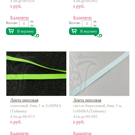
4.lm.gr-06-054
4.lm.gr-06-062
руб.
руб.
6
6
В кладовую
В кладовую
Кол-во
Кол-во
В корзину
В корзину
Лента репсовая
Лента репсовая
салатовый, 6мм, 1 м, GAMMA
светло-бирюзовый, 6мм, 1 м,
(Тайвань)
GAMMA (Тайвань)
4.lm.gr-06-073
4.lm.gr-06-085
руб.
руб.
6
6
В кладовую
В кладовую