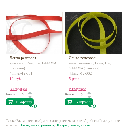
Лента репсовая
Лента репсовая
красный, 12мм, 1 м, GAMMA
желто-зеленый, 12мм, 1 м,
(Тайвань)
GAMMA (Тайвань)
4.lm.gr-12-051
4.lm.gr-12-062
руб.
руб.
10
5
В кладовую
В кладовую
Кол-во
Кол-во
В корзину
В корзину
Также Вы можете выбрать в интернет-магазине "Арабеска" следующие
товары:
Нитки, леска, резинки
,
Шнуры, ленты, нитки