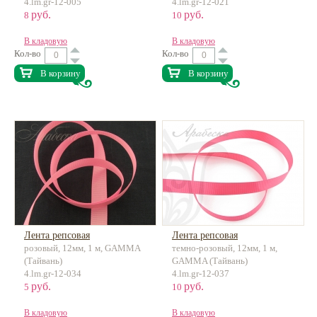
4.lm.gr-12-005
4.lm.gr-12-021
руб.
руб.
8
10
В кладовую
В кладовую
Кол-во
Кол-во
В корзину
В корзину
Лента репсовая
Лента репсовая
розовый, 12мм, 1 м, GAMMA
темно-розовый, 12мм, 1 м,
(Тайвань)
GAMMA (Тайвань)
4.lm.gr-12-034
4.lm.gr-12-037
руб.
руб.
5
10
В кладовую
В кладовую