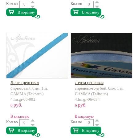
Кол-во
Кол-во
В корзину
В корзину
Лента репсовая
Лента репсовая
бирюзовый, 6мм, 1 м,
сиренево-голубой, 6мм, 1 м,
GAMMA (Тайвань)
GAMMA (Тайвань)
4.lm.gr-06-092
4.lm.gr-06-094
руб.
руб.
6
6
В кладовую
В кладовую
Кол-во
Кол-во
В корзину
В корзину