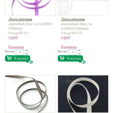
Лента репсовая
Лента репсовая
сиреневый, 6мм, 1 м, GAMMA
коричневый, 6мм, 1 м,
(Тайвань)
GAMMA (Тайвань)
4.lm.gr-06-111
4.lm.gr-06-119
руб.
руб.
6
6
В кладовую
В кладовую
Кол-во
Кол-во
В корзину
В корзину