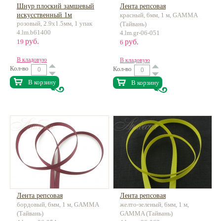
Шнур плоский замшевый
Лента репсовая
искусственный 1м
красный, 6мм, 1 м, GAMMA
розовый, 2.9х1.5мм, 1 упак
(Тайвань)
4.lm.b61400
4.lm.gr-06-051
руб.
руб.
19
6
В кладовую
В кладовую
Кол-во
Кол-во
В корзину
В корзину
Лента репсовая
Лента репсовая
бордовый, 6мм, 1 м, GAMMA
желто-зеленый, 6мм, 1 м,
(Тайвань)
GAMMA (Тайвань)