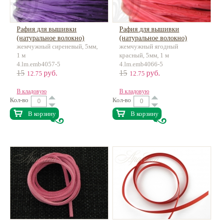
Рафия для вышивки
Рафия для вышивки
(натуральное волокно)
(натуральное волокно)
жемчужный сиреневый, 5мм,
жемчужный ягодный
1 м
красный, 5мм, 1 м
4.lm.emb4057-5
4.lm.emb4066-5
15
руб.
15
руб.
12.75
12.75
В кладовую
В кладовую
Кол-во
Кол-во
В корзину
В корзину