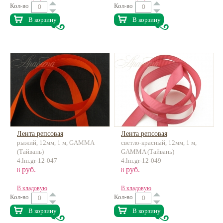
Кол-во
Кол-во
В корзину
В корзину
Лента репсовая
Лента репсовая
рыжий, 12мм, 1 м, GAMMA
светло-красный, 12мм, 1 м,
(Тайвань)
GAMMA (Тайвань)
4.lm.gr-12-047
4.lm.gr-12-049
руб.
руб.
8
8
В кладовую
В кладовую
Кол-во
Кол-во
В корзину
В корзину