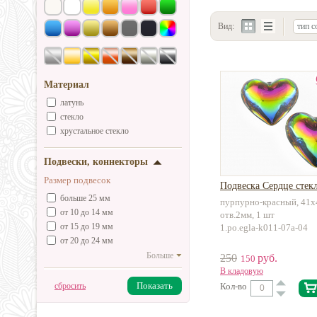
Вид:
тип с
Материал
латунь
стекло
хрустальное стекло
Подвески, коннекторы
Размер подвесок
Подвеска Сердце стек
больше 25 мм
пурпурно-красный, 41x
от 10 до 14 мм
отв.2мм, 1 шт
от 15 до 19 мм
1.po.egla-k011-07a-04
от 20 до 24 мм
Больше
250
руб.
150
В кладовую
Показать
сбросить
Кол-во