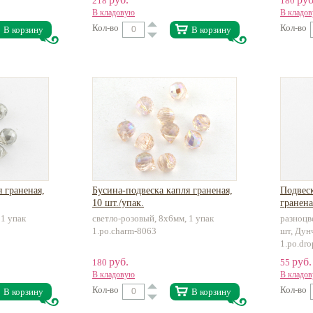
218
180
В кладовую
В кладо
Кол-во
Кол-во
В корзину
В корзину
 граненая,
Бусина-подвеска капля граненая,
Подвеск
10 шт./упак.
гранена
1 упак
светло-розовый, 8х6мм, 1 упак
разноцв
1.po.charm-8063
шт, Дун
1.po.dro
руб.
руб.
180
55
В кладовую
В кладо
Кол-во
Кол-во
В корзину
В корзину