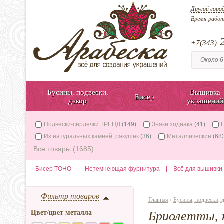
Другой горо
Время рабо
2
+7(343)
Бусины, подвески,
Вышивка
Бисер
декор
украшений
Подвески-сердечки ТРЕНД
(149)
Знаки зодиака
(41)
Из натуральных камней, ракушек
(36)
Металлические
(68
Все товары (1685)
Бисер TOHO
|
Нетемнеющая фурнитура
|
Всё для вышивки
Фильтр товаров
Главная
›
Бусины, подвески, 
Цвет/цвет металла
Бриолетты, к