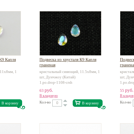
 К9 Капля
Подвеска из хрусталя К9 Капля
Подвеск
граненая
гранена
11х8мм, 1
кристальный сияющий, 11.5х8мм, 1
кристал
шт, Дунчжоу (Китай)
шт, Дун
1.po.drop-1108-crsh
1.po.dro
руб.
руб.
63
55
В кладовую
В кладо
Кол-во
Кол-во
В корзину
В корзину