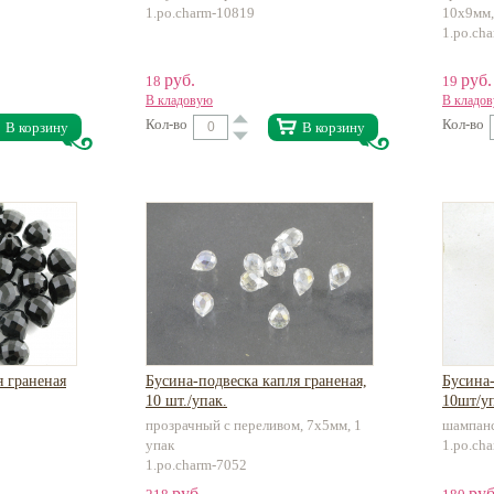
1.po.charm-10819
10х9мм,
1.po.ch
руб.
руб.
18
19
В кладовую
В кладо
Кол-во
Кол-во
В корзину
В корзину
я граненая
Бусина-подвеска капля граненая,
Бусина-
10 шт./упак.
10шт/уп
прозрачный с переливом, 7х5мм, 1
шампанс
упак
1.po.ch
1.po.charm-7052
руб.
руб