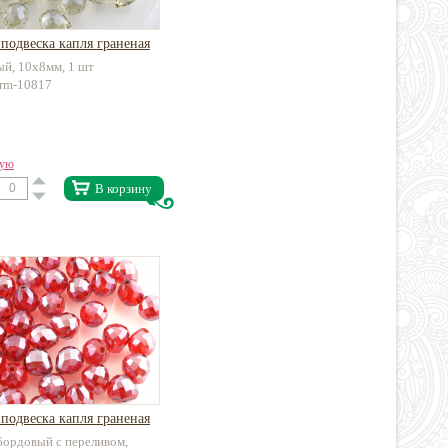
подвеска капля граненая
й, 10х8мм, 1 шт
arm-10817
вую
В корзину
подвеска капля граненая
бордовый с переливом,