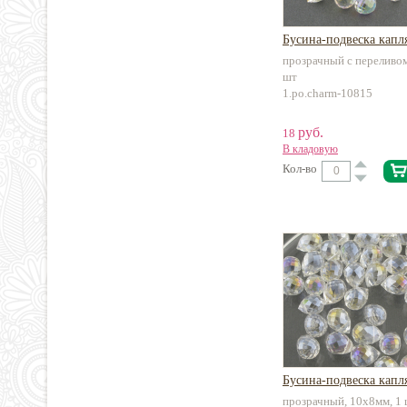
Бусина-подвеска капл
прозрачный с переливом
шт
1.po.charm-10815
руб.
18
В кладовую
Кол-во
Бусина-подвеска капл
прозрачный, 10х8мм, 1