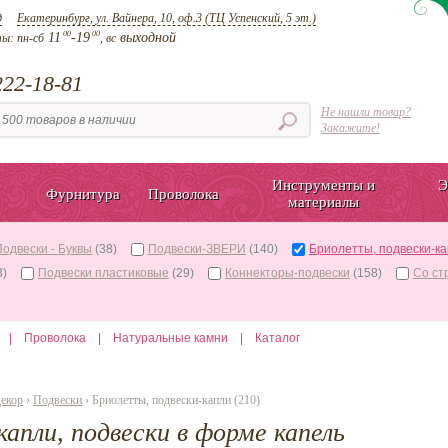
д
Екатеринбург, ул. Вайнера, 10, оф.3 (ТЦ Успенский, 5 эт.)
00
00
11
-19
выходной
ты:
пн-сб
, вс
22-18-81
Не нашли товар?
Закажите!
Инструменты и
Э
Фурнитура
Проволока
материалы
Подвески - Буквы
(38)
Подвески-ЗВЕРИ
(140)
Бриолетты, подвески-к
3)
Подвески пластиковые
(29)
Коннекторы-подвески
(158)
Со ст
|
Проволока
|
Натуральные камни
|
Каталог
декор
›
Подвески
› Бриолетты, подвески-капли (210)
апли, подвески в форме капель