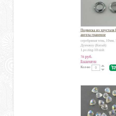
Подвеска из хрусталя
ангела граненое
серебряная тень, 10мм, 
Дунчжоу (Китай)
1.po.ring-10-sish
руб.
78
В кладовую
Кол-во