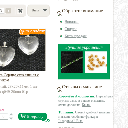
Z
А-Я
Все
Обратите внимание
Вниз
3
Новинки
Скидки
Хиты продаж
Лучшие украшения
а Сердце стеклянная с
чиком
Отзывы о магазине
ный, 28x20x11мм, 1 шт
aa-q049-20mm-01p
Королёва Анастасия:
Первый раз
сделала заказ в вашем магазине,
очень довольна.
Было
...
вую
Татьяна:
Самый удобный интернет-
В корзину
магазин, особенно функция
"кладовка"! Выс
...