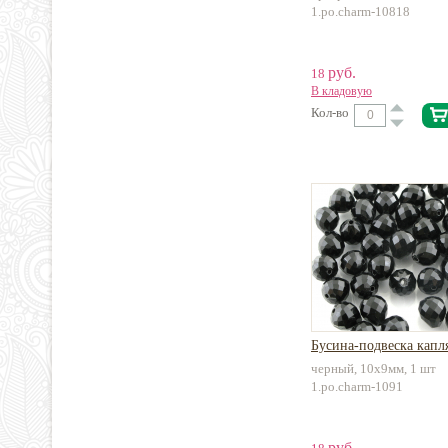
1.po.charm-10818
руб.
18
В кладовую
Кол-во
Бусина-подвеска капл
черный, 10х9мм, 1 шт
1.po.charm-1091
руб.