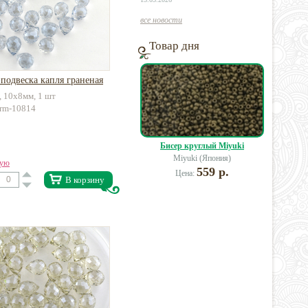
все новости
Товар дня
подвеска капля граненая
, 10х8мм, 1 шт
arm-10814
Бисер круглый Miyuki
Miyuki (Япония)
вую
559 р.
Цена:
В корзину