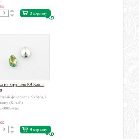
вую
В корзину
а из хрусталя К9 Капля
я
етный фейерверк, 9х6мм, 1
чжоу (Китай)
p-0906-viro
вую
В корзину