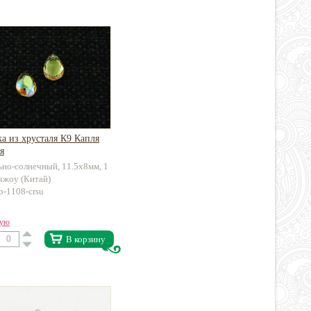
а из хрусталя К9 Капля
я
ьно-солнечный, 11.5х8мм, 1
чжоу (Китай)
p-1108-crsu
вую
В корзину