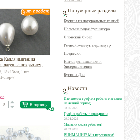
все отзывы
Популярные разделы
Бусины из натуральных камней
Не темнеющая фурнитура
Японский бисер
Речной жемчуг, перламутр
Подвески
ка Капля имитация
Нитки для вышивки и
, латунь с покрытием,
бисероплетения
ой
й, 18х13мм, 1 шт
Бусины Дзи
rl-drop-7
Новости
вую
Изменения графика работы магазина
на летний период
В корзину
03.06.2026
График работы в праздники
29.04.2026
Магазин снова работает!
28.03.2026
ВНИМАНИЕ! Мы переезжаем!
13.03.2026