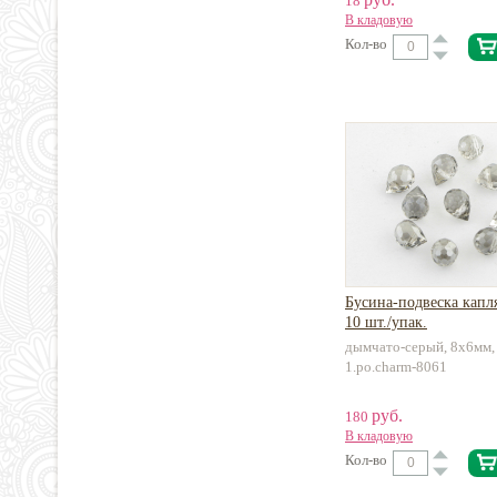
18
В кладовую
Кол-во
Бусина-подвеска капля
10 шт./упак.
дымчато-серый, 8х6мм, 
1.po.charm-8061
руб.
180
В кладовую
Кол-во