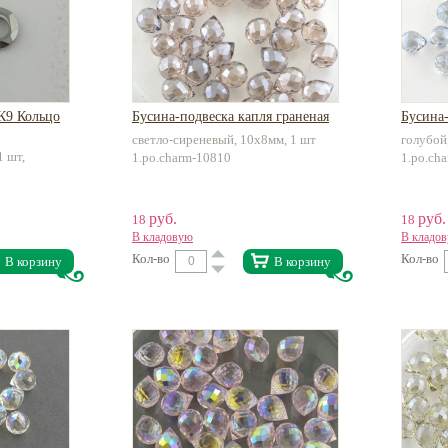
 К9 Кольцо
Бусина-подвеска капля граненая
Бусина-
светло-сиреневый, 10х8мм, 1 шт
голубой
1 шт,
1.po.charm-10810
1.po.ch
руб.
руб.
18
18
В кладовую
В кладо
Кол-во
Кол-во
В корзину
В корзину