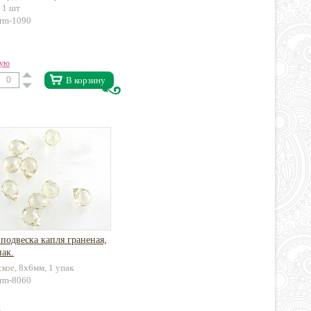
 1 шт
arm-1090
вую
В корзину
подвеска капля граненая,
ак.
кое, 8х6мм, 1 упак
arm-8060
.