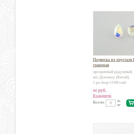
Подвеска из хрусталя
граненая
прозрачный радужный, 
шт, Дунчжоу (Китай)
1.po.drop-1108-crab
руб.
66
В кладовую
Кол-во