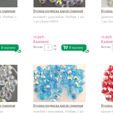
я граненая
Бусина-подвеска капля граненая
Бусина-
, 10х8мм, 1
розовый с радужным, 10х8мм, 1 шт
дымчаты
1.po.charm-10816
1.po.ch
руб.
руб.
18
18
В кладовую
В кладо
Кол-во
Кол-во
В корзину
В корзину
я граненая
Бусина-подвеска капля граненая
Бусина-
 шт
голубой с переливом, 10х8мм, 1 шт
красно-