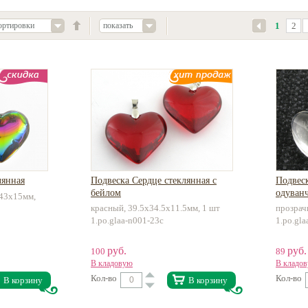
ортировки
показать
1
2
лянная
Подвеска Сердце стеклянная с
Подвеск
бейлом
одуван
43x15мм,
красный, 39.5x34.5x11.5мм, 1 шт
прозрач
1.po.glaa-n001-23c
1.po.gl
руб.
руб.
100
89
В кладовую
В кладо
Кол-во
Кол-во
В корзину
В корзину