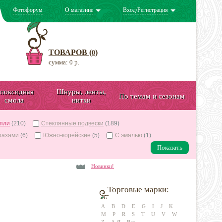
Фотофорум
О магазине
Вход/Регистрация
ТОВАРОВ (
)
0
сумма: 0 р.
поксидная
Шнуры, ленты,
По темам и сезонам
смола
нитки
апли
(210)
Стеклянные подвески
(189)
разами
(6)
Южно-корейские
(5)
С эмалью
(1)
Показать
Новинки!
Торговые марки:
A
B
D
E
G
I
J
K
M
P
R
S
T
U
V
W