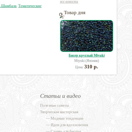
все новости
в Шамбала
,
Тематические
Товар дня
Бисер круглый Miyuki
Miyuki (Япония)
310 р.
Цена:
Статьи и видео
Полезные советы
Творческая мастерская
—
Модные тенденции
—
Идеи для вдохновения
—
Схемы для бисера