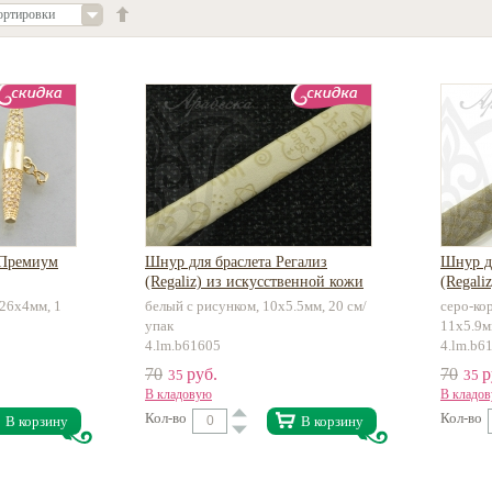
ортировки
 Премиум
Шнур для браслета Регализ
Шнур дл
(Regaliz) из искусственной кожи
(Regali
26х4мм, 1
белый с рисунком, 10х5.5мм, 20 см/
серо-ко
упак
11х5.9м
4.lm.b61605
4.lm.b6
70
руб.
70
р
35
35
В кладовую
В кладо
Кол-во
Кол-во
В корзину
В корзину