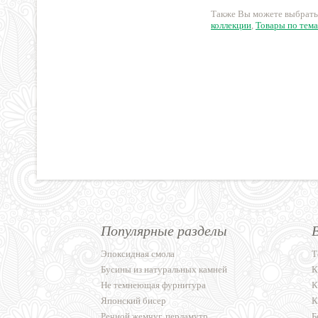
Также Вы можете выбрать
коллекции
,
Товары по тема
Популярные разделы
Эпоксидная смола
Т
Бусины из натуральных камней
К
Не темнеющая фурнитура
К
Японский бисер
К
Речной жемчуг, перламутр
Б