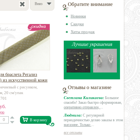
Обратите внимание
Вниз
Новинки
Скидки
Хиты продаж
Лучшие украшения
я браслета Регализ
z) из искусственной кожи
Отзывы о магазине
ричневый с рисунком,
м, 20 см/упак
Светлана Киликаева:
Большое
1701
спасибо! Заказ быстро сформирован,
уб.
оперативно отправлен,
...
вую
Людмила:
С регулярной
В корзину
периодичностью делаю заказы в этом
магазине. Только
...
все отзывы