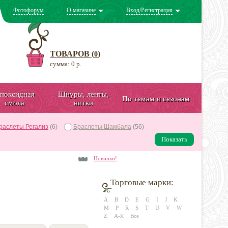
Фотофорум
О магазине
Вход/Регистрация
ТОВАРОВ (
)
0
сумма: 0 р.
поксидная
Шнуры, ленты,
По темам и сезонам
смола
нитки
раслеты Регализ
(6)
Браслеты Шамбала
(56)
Показать
Новинки!
Торговые марки:
A
B
D
E
G
I
J
K
M
P
R
S
T
U
V
W
Z
А-Я
Все