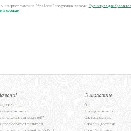
 в интернет-магазине "Арабеска" следующие товары:
Фурнитура для браслето
м и сезонам
Важно!
О магазине
екущие акции
О нас
ак сделать заказ?
Как сделать заказ?
ак пользоваться кладовой?
Система скидок
ак пользоваться фильтром?
Способы доставки
езопасность платежей через PayU
Способы оплаты