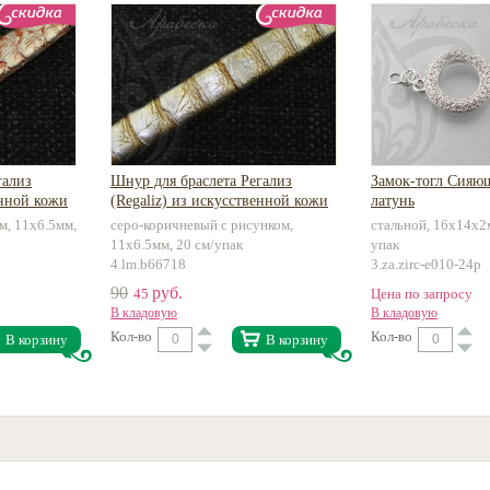
гализ
Шнур для браслета Регализ
Замок-тогл Сия
енной кожи
(Regaliz) из искусственной кожи
латунь
м, 11х6.5мм,
серо-коричневый с рисунком,
стальной, 16х14х2
11х6.5мм, 20 см/упак
упак
4.lm.b66718
3.za.zirc-e010-24p
90
руб.
45
Цена по запросу
В кладовую
В кладовую
Кол-во
Кол-во
В корзину
В корзину