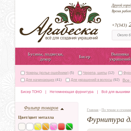
Другой горо
Время рабо
2
+7(343)
Бусины, подвески,
Вышивка
Бисер
декор
украшений
Чокеры (колье-ошейники)
(5)
Черепа, шипы
(12)
Фур
Для начинающих
(41)
Для украшений в волосы
(92)
Все 
Бисер TOHO
|
Нетемнеющая фурнитура
|
Всё для вышивки
Фильтр товаров
Главная
›
По темам и сезонам
Цвет/цвет металла
Фурнитура дл