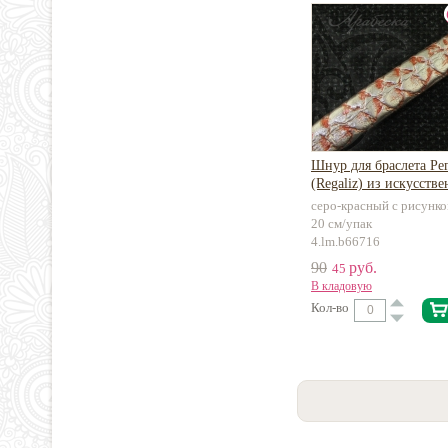
Шнур для браслета Ре
(Regaliz) из искусств
серо-красный с рисунко
20 см/упак
4.lm.b66716
90
руб.
45
В кладовую
Кол-во