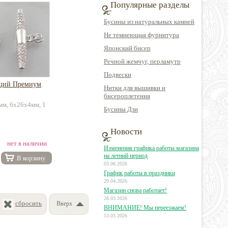
Популярные разделы
Бусины из натуральных камней
Не темнеющая фурнитура
Японский бисер
Речной жемчуг, перламутр
Подвески
ющий Премиум
Нитки для вышивки и
бисероплетения
мм, 6х26х4мм, 1
Бусины Дзи
Новости
нет в наличии
Изменения графика работы магазина
на летний период
В корзину
03.06.2026
График работы в праздники
29.04.2026
Магазин снова работает!
28.03.2026
сбросить
Вверх
ВНИМАНИЕ! Мы переезжаем!
13.03.2026