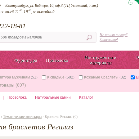
д
Екатеринбург, ул. Вайнера, 10, оф.3 (ТЦ Успенский, 5 эт.)
00
00
11
-19
выходной
ты:
пн-сб
, вс
22-18-81
Не нашли товар?
Закажите!
Инструменты и
Э
Фурнитура
Проволока
материалы
нитура мужчинам
(51)
К свадьбе
(602)
Кожаные браслеты
(32)
Б
товары (897)
|
Проволока
|
Натуральные камни
|
Каталог
›
Тематические коллекции
› Браслеты Регализ (6)
я браслетов Регализ