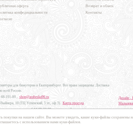
убличная оферта
Возврат и обмен
олитика конфедициальности
Контакты
огласие
урнитуры для бижутерии в Екатеринбурге. Все права защищены. Доставка
по всей России.
 68-191-89
,
shop@arabeska96.ru
Дизайн - 
Выйнера, 10 (ТЦ Успенский, 5 эт., оф.3).
Карта проезда
Мальцева
ов и выходных: пн-сб 11:00-19:00, вс выходной
Продвиже
ь покупки на нашем сайте. Вы можете увидеть, какие куки-файлы сохранены 
Промо Эк
оглашаетесь с использованием нами куки-файлов.
осибирск, Челябинск, Краснодар, Красноярск, Казань и в другие города
России
.