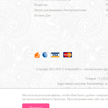
Подвески
П
Нитки для вышивки и бисероплетения
П
Бусины Дзи
С
Copyright 2013-2022 © Arabeska96.ru - магазин бусин и ф
Телефон: +7 (
912)
Адрес нашего магазина: Екатеринбург, ул.
Мы работаем для Вас без перерыв
Мы используем куки-файлы, чтобы Вам было удобно совершат
настроек куки Вашего бразуера. Просматривая наш сайт, вы с
Мы предлагаем
доставку в Москву, Санкт-Петербург, Нов
Понятно!