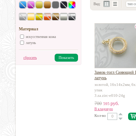
Вид:
тип с
Материал
искусственная кожа
латунь
Показать
сбросить
Замок-тогл Сияющий
латунь
золотой, 16х14х2мм, 6х
упак
3.za.zirc-e010-24g
700
руб.
595
В кладовую
Кол-во