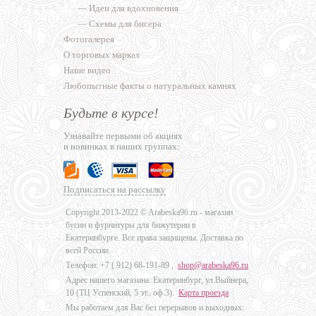
—
Идеи для вдохновения
—
Схемы для бисера
Фотогалерея
О торговых марках
Наше видео
Любопытные факты о натуральных камнях
Будьте в курсе!
Узнавайте первыми об акциях
и новинках в наших группах:
Подписаться на рассылку
Copyright 2013-2022 © Arabeska96.ru - магазин
бусин и фурнитуры для бижутерии в
Екатеринбурге. Все права защищены. Доставка по
всей России.
Телефон: +7 (
912) 68-191-89
,
shop@arabeska96.ru
Адрес нашего магазина: Екатеринбург, ул.Выйнера,
10 (ТЦ Успенский, 5 эт., оф.3).
Карта проезда
Мы работаем для Вас без перерывов и выходных: