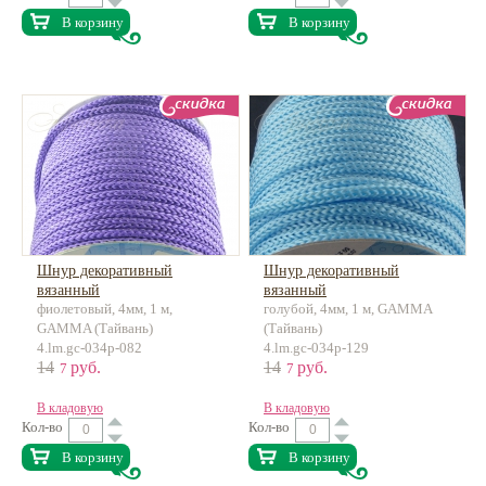
В корзину
В корзину
Шнур декоративный
Шнур декоративный
вязанный
вязанный
фиолетовый, 4мм, 1 м,
голубой, 4мм, 1 м, GAMMA
GAMMA (Тайвань)
(Тайвань)
4.lm.gc-034p-082
4.lm.gc-034p-129
14
руб.
14
руб.
7
7
В кладовую
В кладовую
Кол-во
Кол-во
В корзину
В корзину