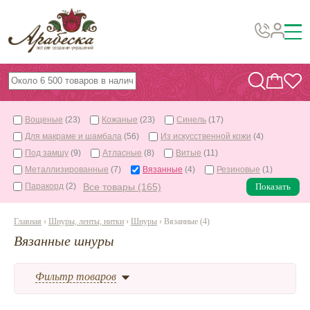
Бусины, подвески, декор
Бисер
Вощеные
(23)
Кожаные
(23)
Синель
(17)
Вышивка украшений
Для макраме и шамбала
(56)
Из искусственной кожи
(4)
Фурнитура
Под замшу
(9)
Атласные
(8)
Витые
(11)
Металлизированные
(7)
Вязанные
(4)
Резиновые
(1)
Проволока
Паракорд
(2)
Все товары (165)
Показать
Инструменты и материалы
Главная
›
Шнуры, ленты, нитки
›
Шнуры
› Вязанные (4)
Эпоксидная смола
Вязанные шнуры
Шнуры, ленты, нитки
По темам и сезонам
Фильтр товаров
Бисер TOHO