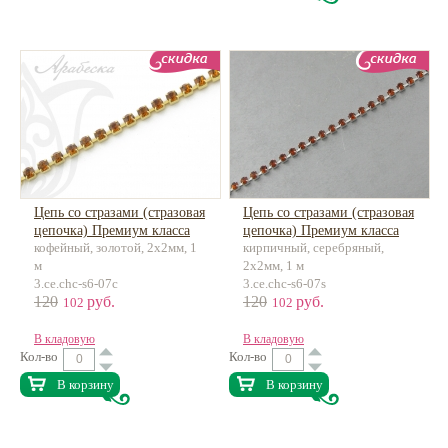
Цепь со стразами (стразовая
Цепь со стразами (стразовая
цепочка) Премиум класса
цепочка) Премиум класса
кофейный, золотой, 2х2мм, 1
кирпичный, серебряный,
латунь
латунь
м
2х2мм, 1 м
3.ce.chc-s6-07c
3.ce.chc-s6-07s
120
руб.
120
руб.
102
102
В кладовую
В кладовую
Кол-во
Кол-во
В корзину
В корзину