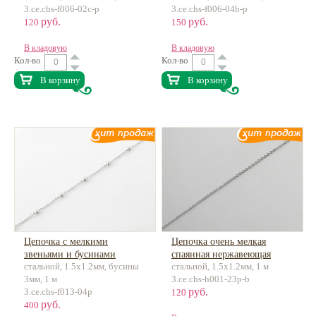
3.ce.chs-f006-02c-p
3.ce.chs-f006-04b-p
руб.
руб.
120
150
В кладовую
В кладовую
Кол-во
Кол-во
В корзину
В корзину
Цепочка с мелкими
Цепочка очень мелкая
звеньями и бусинами
спаянная нержавеющая
стальной, 1.5х1.2мм, бусины
стальной, 1.5х1.2мм, 1 м
нержавеющая сталь
сталь
3мм, 1 м
3.ce.chs-h001-23p-b
руб.
3.ce.chs-f013-04p
120
руб.
400