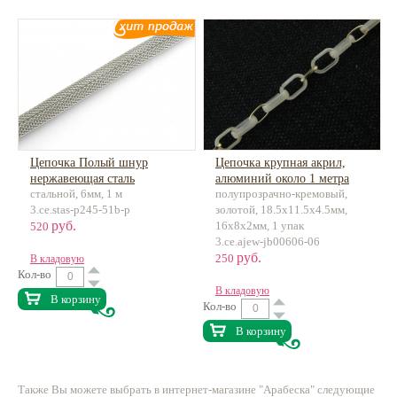
Цепочка Полый шнур
Цепочка крупная акрил,
нержавеющая сталь
алюминий около 1 метра
стальной, 6мм, 1 м
полупрозрачно-кремовый,
3.ce.stas-p245-51b-p
золотой, 18.5х11.5х4.5мм,
руб.
16х8х2мм, 1 упак
520
3.ce.ajew-jb00606-06
руб.
250
В кладовую
Кол-во
В кладовую
В корзину
Кол-во
В корзину
Также Вы можете выбрать в интернет-магазине "Арабеска" следующие