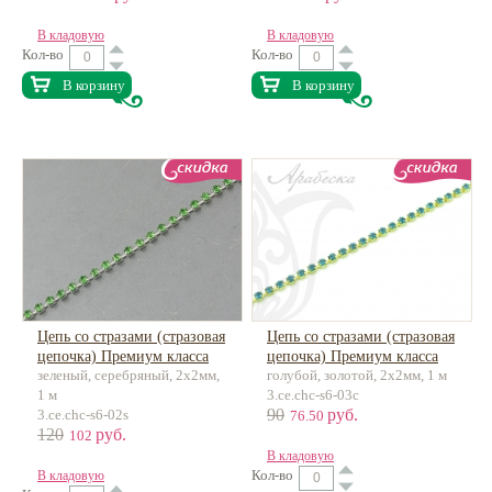
В кладовую
В кладовую
Кол-во
Кол-во
В корзину
В корзину
Цепь со стразами (стразовая
Цепь со стразами (стразовая
цепочка) Премиум класса
цепочка) Премиум класса
зеленый, серебряный, 2х2мм,
голубой, золотой, 2х2мм, 1 м
латунь
латунь
1 м
3.ce.chc-s6-03c
90
руб.
3.ce.chc-s6-02s
76.50
120
руб.
102
В кладовую
Кол-во
В кладовую