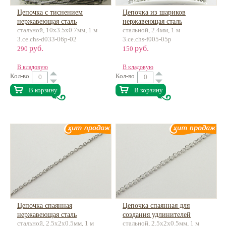
Цепочка с тиснением
Цепочка из шариков
нержавеющая сталь
нержавеющая сталь
стальной, 10х3.5х0.7мм, 1 м
стальной, 2.4мм, 1 м
3.ce.chs-d033-06p-02
3.ce.chs-f005-05p
руб.
руб.
290
150
В кладовую
В кладовую
Кол-во
Кол-во
В корзину
В корзину
Цепочка спаянная
Цепочка спаянная для
нержавеющая сталь
создания удлинителей
стальной, 2.5х2х0.5мм, 1 м
стальной, 2.5х2х0.5мм, 1 м
нержавеющая сталь