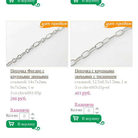
В корзину
В корзину
Цепочка Фигаро с
Цепочка с крупными
крупными звеньями
звеньями с тиснением
стальной, 14х7х2мм,
стальной, 12.5х6.5х1.5мм, 1 м
нержавеющая сталь
нержавеющая сталь
9х7х2мм, 1 м
3.ce.chs-t003-21p-nf
руб.
3.ce.chs-n001-03p
403
руб.
288
В кладовую
Кол-во
В кладовую
Кол-во
В корзину
В корзину