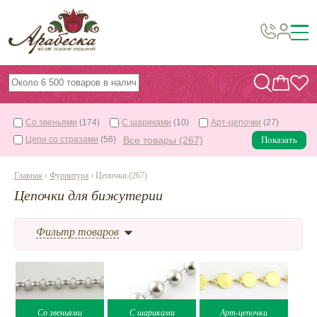
Бусины, подвески, декор
Бисер
Со звеньями
(174)
С шариками
(10)
Арт-цепочки
(27)
Вышивка украшений
Цепи со стразами
(56)
Все товары (267)
Показать
Фурнитура
Главная
›
Фурнитура
› Цепочки (267)
Проволока
Цепочки для бижутерии
Инструменты и материалы
Эпоксидная смола
Фильтр товаров
Шнуры, ленты, нитки
По темам и сезонам
Со звеньями
С шариками
Арт-цепочки
Бисер TOHO