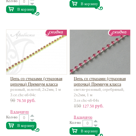
Кол-во
В корзину
В корзину
Цепь со стразами (стразовая
Цепь со стразами (стразовая
цепочка) Премиум класса
цепочка) Премиум класса
розовый, золотой, 2х2мм, 1 м
светло-розовый, серебряный,
латунь
латунь
3.ce.chc-s6-04c
2х2мм, 1 м
90
руб.
3.ce.chc-s6-04s
76.50
150
руб.
127.50
В кладовую
Кол-во
В кладовую
Кол-во
В корзину
В корзину