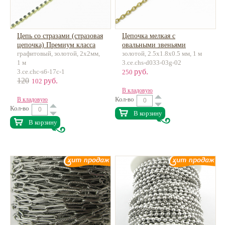
Цепь со стразами (стразовая
Цепочка мелкая с
цепочка) Премиум класса
овальными звеньями
графитовый, золотой, 2х2мм,
золотой, 2.5x1.8x0.5 мм, 1 м
латунь
нержавеющая сталь, 18К
1 м
3.ce.chs-d033-03g-02
позолота
руб.
3.ce.chc-s6-17c-1
250
120
руб.
102
В кладовую
Кол-во
В кладовую
Кол-во
В корзину
В корзину