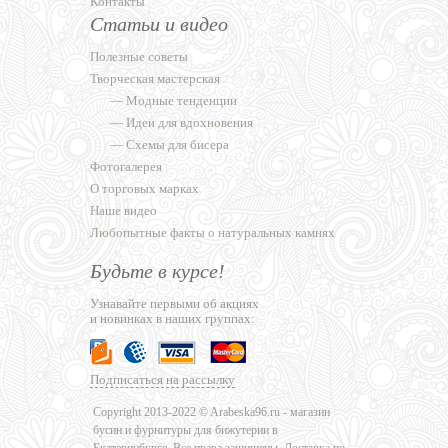
Контакты
Статьи и видео
Полезные советы
Творческая мастерская
—
Модные тенденции
—
Идеи для вдохновения
—
Схемы для бисера
Фотогалерея
О торговых марках
Наше видео
Любопытные факты о натуральных камнях
Будьте в курсе!
Узнавайте первыми об акциях
и новинках в наших группах:
Подписаться на рассылку
Copyright 2013-2022 © Arabeska96.ru - магазин
бусин и фурнитуры для бижутерии в
Екатеринбурге. Все права защищены. Доставка по