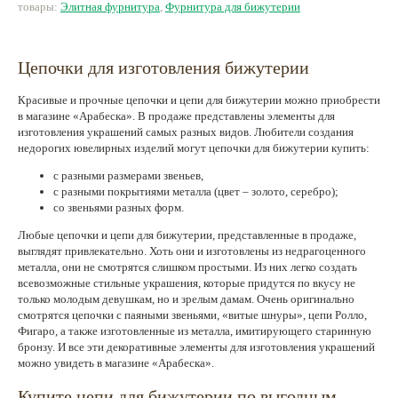
товары:
Элитная фурнитура
,
Фурнитура для бижутерии
Цепочки для изготовления бижутерии
Красивые и прочные цепочки и цепи для бижутерии можно приобрести
в магазине «Арабеска». В продаже представлены элементы для
изготовления украшений самых разных видов. Любители создания
недорогих ювелирных изделий могут цепочки для бижутерии купить:
с разными размерами звеньев,
с разными покрытиями металла (цвет – золото, серебро);
со звеньями разных форм.
Любые цепочки и цепи для бижутерии, представленные в продаже,
выглядят привлекательно. Хоть они и изготовлены из недрагоценного
металла, они не смотрятся слишком простыми. Из них легко создать
всевозможные стильные украшения, которые придутся по вкусу не
только молодым девушкам, но и зрелым дамам. Очень оригинально
смотрятся цепочки с паяными звеньями, «витые шнуры», цепи Ролло,
Фигаро, а также изготовленные из металла, имитирующего старинную
бронзу. И все эти декоративные элементы для изготовления украшений
можно увидеть в магазине «Арабеска».
Купите цепи для бижутерии по выгодным