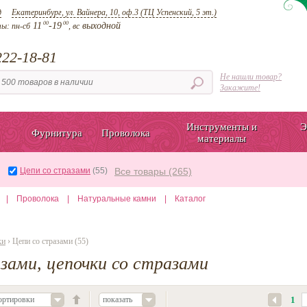
д
Екатеринбург, ул. Вайнера, 10, оф.3 (ТЦ Успенский, 5 эт.)
00
00
11
-19
выходной
ты:
пн-сб
, вс
22-18-81
Не нашли товар?
Закажите!
Инструменты и
Э
Фурнитура
Проволока
материалы
Цепи со стразами
(55)
Все товары (265)
|
Проволока
|
Натуральные камни
|
Каталог
ки
› Цепи со стразами (55)
зами, цепочки со стразами
ортировки
показать
1