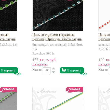
азовая
Цепь со стразами (стразовая
Цепь со
сса латунь
цепочка) Премиум класса латунь
цепочка
5х3.5мм, 1 м
бирюзовый, серебряный, 3.5х3.5мм,
красный
1 м
3.ce.chc
3.ce.chc-s16-03s
155
руб.
120
131.75
10
В кладовую
В кладо
Кол-во
Кол-во
В корзину
В корзину