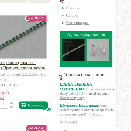
Новинки
Скидки
Хиты продаж
Лучшие украшения
 стразами (стразовая
) Премиум класса латунь
Отзывы о магазине
ый, золотой, 2.2х2.2мм, 1 м,
тай)
ЕЛЕНА ЛЬВОВНА
-r119-s6-17c
МУРАВЕНКО:
Большое спасибо за
руб.
2
Вашу работу! Отличный магазин!
вую
Посылки приход
...
В корзину
Щупакова Екатерина:
Это
самый лучший магазин который есть
в
Екатеринбурге!!!!! Заход
...
все отзывы