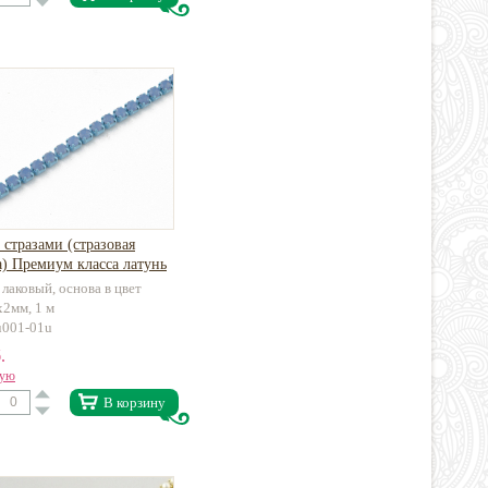
 стразами (стразовая
) Премиум класса латунь
 лаковый, основа в цвет
х2мм, 1 м
-u001-01u
.
вую
В корзину