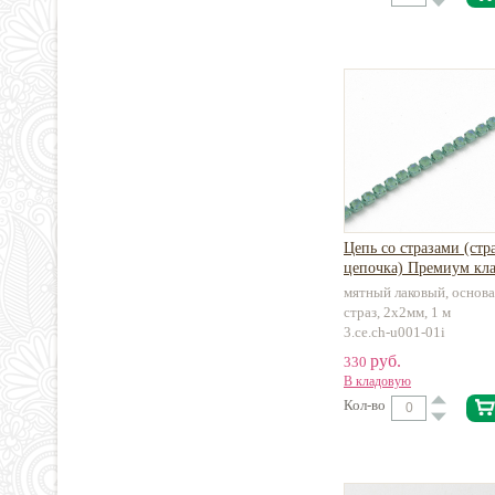
Цепь со стразами (стр
цепочка) Премиум кла
мятный лаковый, основа
страз, 2х2мм, 1 м
3.ce.ch-u001-01i
руб.
330
В кладовую
Кол-во