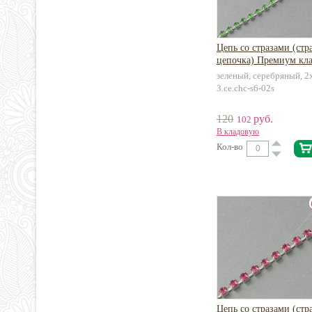
Цепь со стразами (стр
цепочка) Премиум кла
зеленый, серебряный, 2
3.ce.chc-s6-02s
120
руб.
102
В кладовую
Кол-во
Цепь со стразами (стр