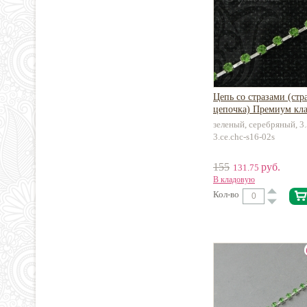
Цепь со стразами (стр
цепочка) Премиум кла
зеленый, серебряный, 3.
3.ce.chc-s16-02s
155
руб.
131.75
В кладовую
Кол-во