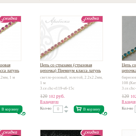
азовая
Цепь со стразами (стразовая
Цепь со
сса латунь
цепочка) Премиум класса латунь
цепочка
.2мм, 1 м
светло-розовый, золотой, 2.2х2.2мм,
бирюзов
1 м
108 (Ки
3.ce.chc-r119-s6-15c
3.ce.chc
120
руб.
120
102
10
В кладовую
В кладо
Кол-во
Кол-во
В корзину
В корзину