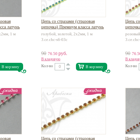
азовая
Цепь со стразами (стразовая
Цепь со
сса латунь
цепочка) Премиум класса латунь
цепочка
х2мм, 1 м
голубой, золотой, 2х2мм, 1 м
розовый
3.ce.chc-s6-03c
3.ce.chc
90
руб.
90
76.50
76.
В кладовую
В кладо
Кол-во
Кол-во
В корзину
В корзину
азовая
Цепь со стразами (стразовая
Цепь со