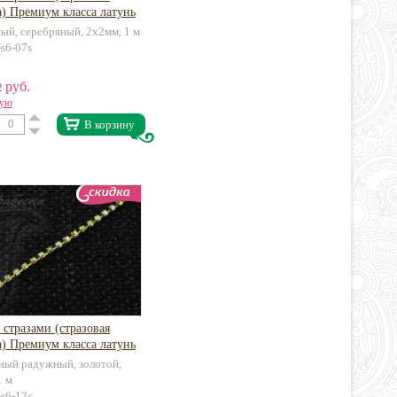
) Премиум класса латунь
ый, серебряный, 2х2мм, 1 м
-s6-07s
руб.
2
вую
В корзину
 стразами (стразовая
) Премиум класса латунь
ный радужный, золотой,
1 м
-s6-12c