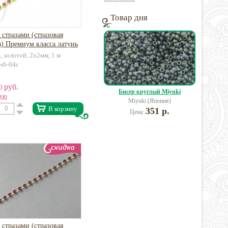
Товар дня
 стразами (стразовая
) Премиум класса латунь
, золотой, 2х2мм, 1 м
-s6-04c
руб.
50
Бисер круглый Miyuki
вую
Miyuki (Япония)
В корзину
351 р.
Цена:
 стразами (стразовая