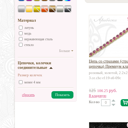
Материал
латунь
медь
нержавеющая сталь
стекло
Больше
Цепь со стразами (стр
Цепочки, колечки
цепочка) Премиум кла
соединительные
розовый, золотой, 2.2х2
Размер колечек
3.ce.chc-r119-s6-09c
менее 4 мм
125
руб.
106.25
Показать
сбросить
В кладовую
Кол-во