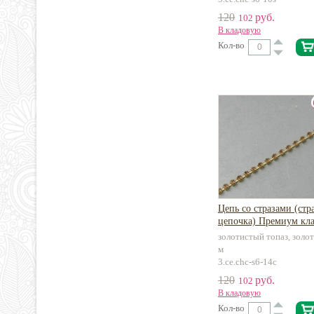
120
руб.
102
В кладовую
Кол-во
Цепь со стразами (стр
цепочка) Премиум кла
золотистый топаз, золот
м
3.ce.chc-s6-14c
120
руб.
102
В кладовую
Кол-во