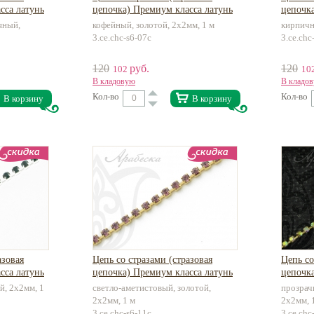
сса латунь
цепочка) Премиум класса латунь
цепочка
яный,
кофейный, золотой, 2х2мм, 1 м
кирпичн
3.ce.chc-s6-07c
3.ce.chc
120
руб.
120
102
10
В кладовую
В кладо
Кол-во
Кол-во
В корзину
В корзину
азовая
Цепь со стразами (стразовая
Цепь со
сса латунь
цепочка) Премиум класса латунь
цепочка
й, 2х2мм, 1
светло-аметистовый, золотой,
прозрач
2х2мм, 1 м
2х2мм, 
3.ce.chc-s6-11c
3.ce.chc