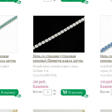
азовая
Цепь со стразами (стразовая
Цепь со
сса латунь
цепочка) Премиум класса латунь
цепочка
 в цвет
белый опал, основа в цвет страз,
голубой
2х2мм, 1 м
страз, 2
3.ce.ch-u001-01k
3.ce.ch
руб.
руб
280
330
В кладовую
В кладо
Кол-во
Кол-во
В корзину
В корзину