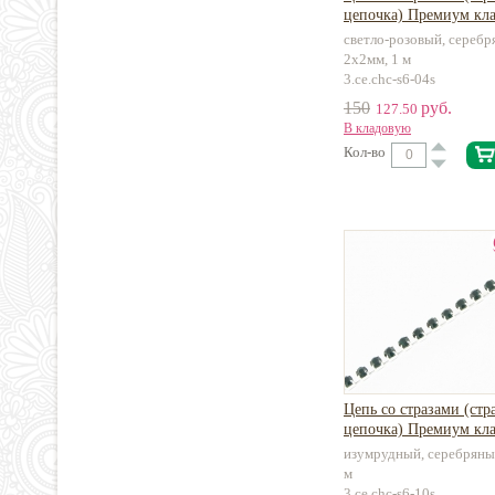
цепочка) Премиум кла
светло-розовый, серебр
2х2мм, 1 м
3.ce.chc-s6-04s
150
руб.
127.50
В кладовую
Кол-во
Цепь со стразами (стр
цепочка) Премиум кла
изумрудный, серебряны
м
3.ce.chc-s6-10s