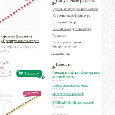
Популярные разделы
Бусины из натуральных камней
Не темнеющая фурнитура
Японский бисер
Речной жемчуг, перламутр
Подвески
 стразами (стразовая
) Премиум класса латунь
Нитки для вышивки и
бисероплетения
, серебряный, 2х2мм, 1 м
-s6-01s
Бусины Дзи
руб.
2
Новости
вую
Изменения графика работы магазина
В корзину
на летний период
03.06.2026
График работы в праздники
29.04.2026
Магазин снова работает!
28.03.2026
ВНИМАНИЕ! Мы переезжаем!
13.03.2026
все новости