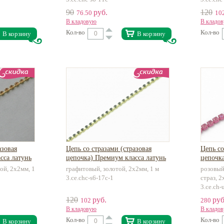
90
руб.
120
76.50
10
В кладовую
В кладо
Кол-во
Кол-во
В корзину
В корзину
азовая
Цепь со стразами (стразовая
Цепь со
сса латунь
цепочка) Премиум класса латунь
цепочка
ой, 2х2мм, 1
графитовый, золотой, 2х2мм, 1 м
розовый
3.ce.chc-s6-17c-1
страз, 2
3.ce.ch-
120
руб.
руб
102
280
В кладовую
В кладо
Кол-во
Кол-во
В корзину
В корзину