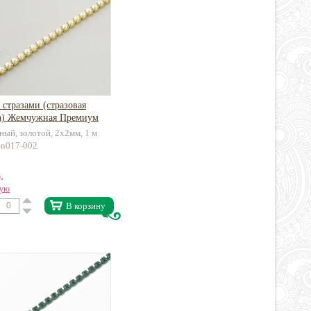
 стразами (стразовая
а) Жемчужная Премиум
латунь
ый, золотой, 2х2мм, 1 м
c-n017-002
.
вую
В корзину