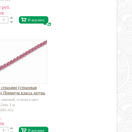
руб.
2
вую
В корзину
 стразами (стразовая
) Премиум класса латунь
 лаковый, основа в цвет
х2мм, 1 м
u001-01e
.
вую
В корзину