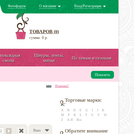
Фотофорум
О магазине
Вход/Регистрация
ТОВАРОВ (
)
0
сумма: 0 р.
поксидная
Шнуры, ленты,
По темам и сезонам
смола
нитки
Показать
Новинки!
Торговые марки:
A
B
D
E
G
I
J
K
M
P
R
S
T
U
V
W
Z
А-Я
Все
Обратите внимание
Вниз
2