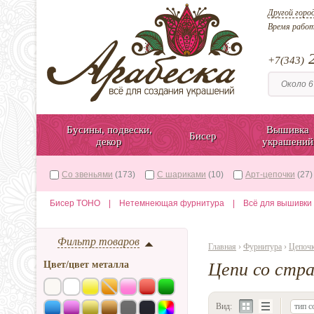
Другой горо
Время рабо
2
+7(343)
Бусины, подвески,
Вышивка
Бисер
декор
украшений
Со звеньями
(173)
С шариками
(10)
Арт-цепочки
(27)
Бисер TOHO
|
Нетемнеющая фурнитура
|
Всё для вышивки
Фильтр товаров
Главная
›
Фурнитура
›
Цепоч
Цвет/цвет металла
Цепи со стра
Вид:
тип с