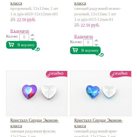
класса
класса
прозрачный, 12х12мм, 1 шт
сиющий радужный нежно-
1.st.rgla-a020-12x12mm-s01
розовый, 12х12мм, 1 шт
25
руб.
1.st.rgla-t015-12mm-01
22.50
25
руб.
22.50
В кладовую
Кол-во
В кладовую
Кол-во
В корзину
В корзину
Кристалл Сердце Эконом-
Кристалл Сердце Эконом-
класса
класса
сиющая радужная фуксия,
сиющий радужный ярко-
12х12мм, 1 шт
голубой, 12х12мм, 1 шт