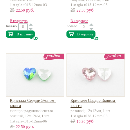
1.st.rgla-t015-12mm-03
1.st.rgla-t015-12mm-05
25
руб.
25
руб.
22.50
22.50
В кладовую
В кладовую
Кол-во
Кол-во
В корзину
В корзину
Кристалл Сердце Эконом-
Кристалл Сердце Эконом-
класса
класса
сиющий радужный светло-
розовый, 12х12мм, 1 шт
зеленый, 12х12мм, 1 шт
1.st.rgla-t028-12mm-03
17
руб.
1.st.rgla-t015-12mm-06
15.30
25
руб.
22.50