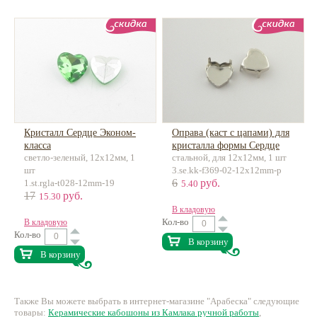
Кристалл Сердце Эконом-
Оправа (каст с цапами) для
класса
кристалла формы Сердце
светло-зеленый, 12х12мм, 1
стальной, для 12х12мм, 1 шт
латунь
шт
3.se.kk-f369-02-12x12mm-p
6
руб.
1.st.rgla-t028-12mm-19
5.40
17
руб.
15.30
В кладовую
Кол-во
В кладовую
Кол-во
В корзину
В корзину
Также Вы можете выбрать в интернет-магазине "Арабеска" следующие
товары:
Керамические кабошоны из Камлака ручной работы
,