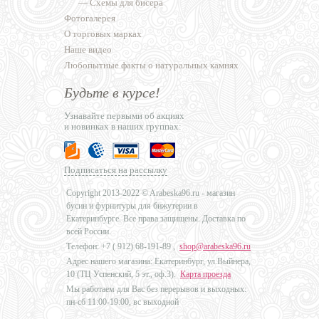
—
Схемы для бисера
Фотогалерея
О торговых марках
Наше видео
Любопытные факты о натуральных камнях
Будьте в курсе!
Узнавайте первыми об акциях
и новинках в наших группах:
Подписаться на рассылку
Copyright 2013-2022 © Arabeska96.ru - магазин
бусин и фурнитуры для бижутерии в
Екатеринбурге. Все права защищены. Доставка по
всей России.
Телефон: +7 (
912) 68-191-89
,
shop@arabeska96.ru
Адрес нашего магазина: Екатеринбург, ул.Выйнера,
10 (ТЦ Успенский, 5 эт., оф.3).
Карта проезда
Мы работаем для Вас без перерывов и выходных:
пн-сб 11:00-19:00, вс выходной