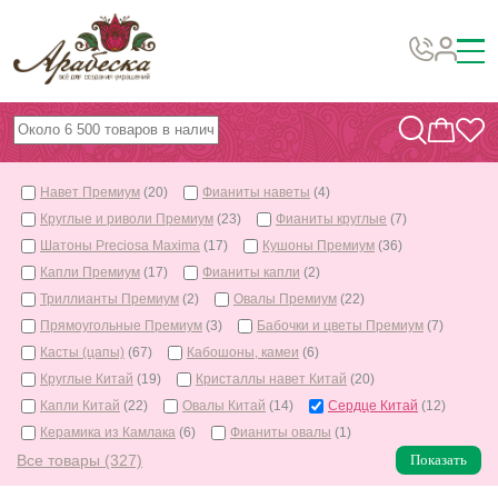
Бусины, подвески, декор
Бисер
Навет Премиум
(20)
Фианиты наветы
(4)
Вышивка украшений
Круглые и риволи Премиум
(23)
Фианиты круглые
(7)
Фурнитура
Шатоны Preciosa Maxima
(17)
Кушоны Премиум
(36)
Капли Премиум
(17)
Фианиты капли
(2)
Проволока
Триллианты Премиум
(2)
Овалы Премиум
(22)
Инструменты и материалы
Прямоугольные Премиум
(3)
Бабочки и цветы Премиум
(7)
Касты (цапы)
(67)
Кабошоны, камеи
(6)
Эпоксидная смола
Круглые Китай
(19)
Кристаллы навет Китай
(20)
Шнуры, ленты, нитки
Капли Китай
(22)
Овалы Китай
(14)
Сердце Китай
(12)
Керамика из Камлака
(6)
Фианиты овалы
(1)
По темам и сезонам
Все товары (327)
Показать
Бисер TOHO