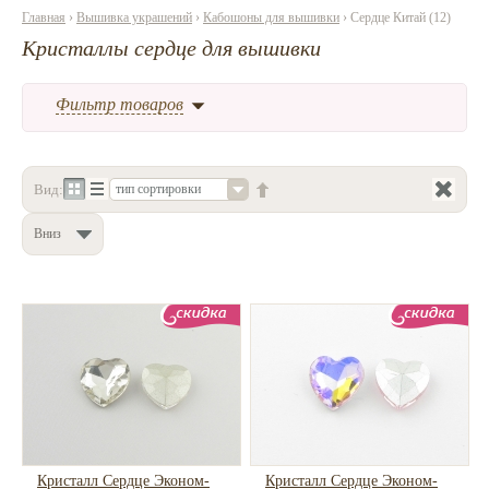
Главная
›
Вышивка украшений
›
Кабошоны для вышивки
› Сердце Китай (12)
Нетемнеющая фурнитура
Кристаллы сердце для вышивки
Всё для вышивки
Фильтр товаров
Проволока
Натуральные камни
Каталог
Вид:
тип сортировки
Новинки!
Вниз
Фотофорум
О магазине
Кристалл Сердце Эконом-
Кристалл Сердце Эконом-