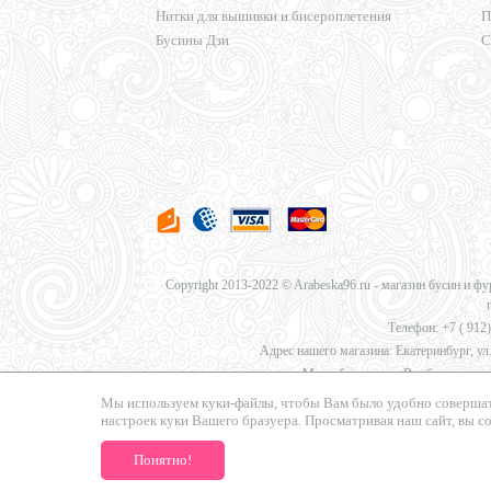
Нитки для вышивки и бисероплетения
П
Бусины Дзи
С
Copyright 2013-2022 © Arabeska96.ru - магазин бусин и ф
Телефон: +7 (
912)
Адрес нашего магазина: Екатеринбург, ул.
Мы работаем для Вас без перерыв
Мы используем куки-файлы, чтобы Вам было удобно совершат
настроек куки Вашего бразуера. Просматривая наш сайт, вы с
Мы предлагаем
доставку в Москву, Санкт-Петербург, Нов
Понятно!