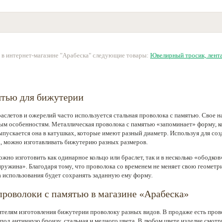
 в интернет-магазине "Арабеска" следующие товары:
Ювелирный тросик, лент
ятью для бижутерии
раслетов и ожерелий часто используется стальная проволока с памятью. Свое н
ым особенностям. Металлическая проволока с памятью «запоминает» форму, ко
ыпускается она в катушках, которые имеют разный диаметр. Используя для со
, можно изготавливать бижутерию разных размеров.
жно изготовить как одинарное кольцо или браслет, так и в несколько «ободков
ружина». Благодаря тому, что проволока со временем не меняет свою геометр
а использования будет сохранять заданную ему форму.
роволоки с памятью в магазине «Арабеска»
телям изготовления бижутерии проволоку разных видов. В продаже есть пров
под античную бронзу, стальная и медного цвета. В любом цвете изделие смотр