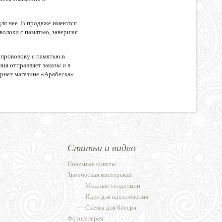
для нее. В продаже имеются
волоки с памятью, завершая
 проволоку с памятью в
ия отправляет заказы и в
ернет магазине «Арабеска».
Статьи и видео
Полезные советы
Творческая мастерская
—
Модные тенденции
—
Идеи для вдохновения
—
Схемы для бисера
Фотогалерея