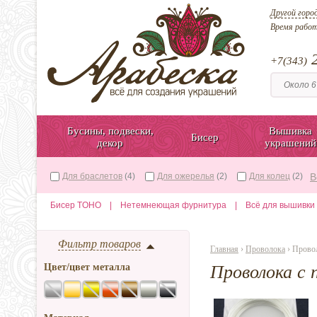
Другой горо
Время рабо
2
+7(343)
Бусины, подвески,
Вышивка
Бисер
декор
украшений
Для браслетов
(4)
Для ожерелья
(2)
Для колец
(2)
В
Бисер TOHO
|
Нетемнеющая фурнитура
|
Всё для вышивки
Фильтр товаров
Главная
›
Проволока
› Провол
Цвет/цвет металла
Проволока с