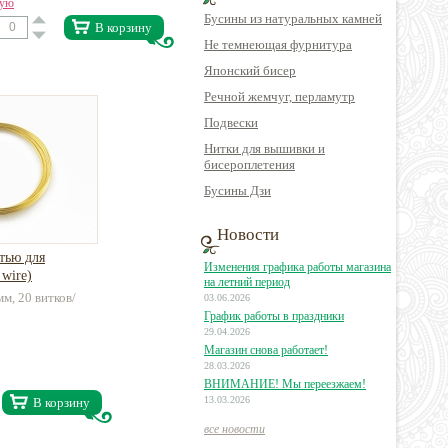
вую
Бусины из натуральных камней
В корзину
Не темнеющая фурнитура
Японский бисер
Речной жемчуг, перламутр
Подвески
Нитки для вышивки и
бисероплетения
Бусины Дзи
Новости
тью для
Изменения графика работы магазина
wire)
на летний период
мм, 20 витков/
03.06.2026
График работы в праздники
29.04.2026
Магазин снова работает!
28.03.2026
ВНИМАНИЕ! Мы переезжаем!
13.03.2026
В корзину
все новости