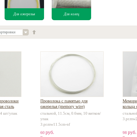
Для ожерелья
Для колец
ортировки
проволоки
Проволока с памятью для
Мемори
я сталь
ожерелья (memory wire)
кольца 
 4 шт/упак
стальной, 11.5см, 0.6мм, 10 витков/
стально
упак
3.pr.mw
3.pr.mw11.5cm-nf
руб.
руб.
60
98