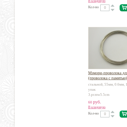
В кладовую
Кол-во
Мэмори-проволока для
(проволока с памятью
стальной, 55мм, 0.6мм, 
упак
3.pr.mw5.5cm
руб.
60
В кладовую
Кол-во