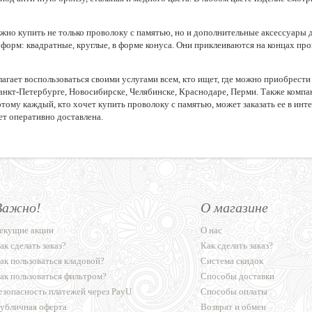
ожно купить не только проволоку с памятью, но и дополнительные аксессуары 
форм: квадратные, круглые, в форме конуса. Они приклеиваются на концах про
агает воспользоваться своими услугами всем, кто ищет, где можно приобрести
анкт-Петербурге, Новосибирске, Челябинске, Краснодаре, Перми. Также компан
тому каждый, кто хочет купить проволоку с памятью, может заказать ее в инт
ет оперативно доставлена.
Важно!
О магазине
екущие акции
О нас
ак сделать заказ?
Как сделать заказ?
ак пользоваться кладовой?
Система скидок
ак пользоваться фильтром?
Способы доставки
езопасность платежей через PayU
Способы оплаты
убличная оферта
Возврат и обмен