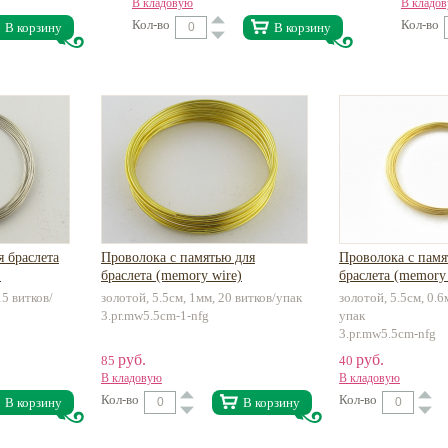
В кладовую
В кладо
Кол-во
Кол-во
В корзину
В корзину
 браслета
Проволока с памятью для
Проволока с памя
)
браслета (memory wire)
браслета (memory 
15 витков/
золотой, 5.5см, 1мм, 20 витков/упак
золотой, 5.5см, 0.6
3.pr.mw5.5cm-1-nfg
упак
3.pr.mw5.5cm-nfg
руб.
руб.
85
40
В кладовую
В кладовую
Кол-во
Кол-во
В корзину
В корзину