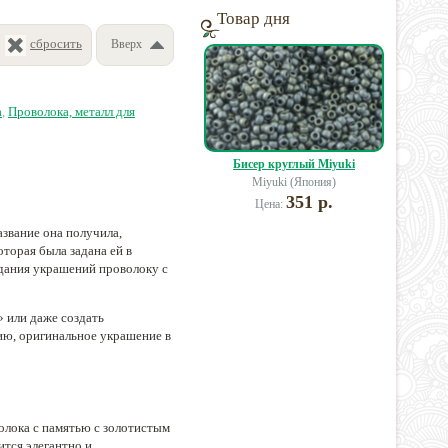
Товар дня
сбросить
Вверх
а
,
Проволока, металл для
Бисер круглый Miyuki
Miyuki (Япония)
351 р.
Цена:
азвание она получила,
торая была задана ей в
здания украшений проволоку с
» или даже создать
ию, оригинальное украшение в
олока с памятью с золотистым
ится элегантно и