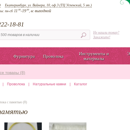
д
Екатеринбург, ул. Вайнера, 10, оф.3 (ТЦ Успенский, 5 эт.)
00
00
11
-19
выходной
ты:
пн-сб
, вс
22-18-81
Не нашли товар?
Закажите!
Инструменты и
Э
Фурнитура
Проволока
материалы
се товары (8)
|
Проволока
|
Натуральные камни
|
Каталог
ока с памятью (8)
 памятью