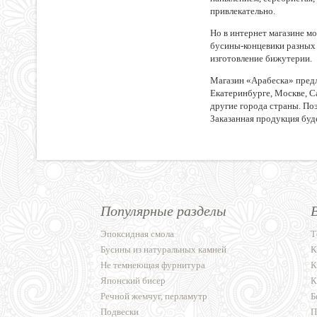
привлекательно.
Но в интернет магазине м
бусины-концевики разных 
изготовление бижутерии.
Магазин «Арабеска» предл
Екатеринбурге, Москве, С
другие города страны. Поэ
Заказанная продукция буд
Популярные разделы
Эпоксидная смола
Т
Бусины из натуральных камней
К
Не темнеющая фурнитура
К
Японский бисер
К
Речной жемчуг, перламутр
Б
Подвески
П