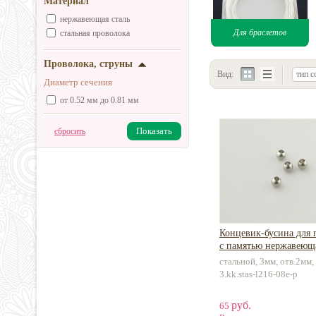
Материал
нержавеющая сталь
Для браслетов
стальная проволока
Проволока, струны
Вид:
тип с
Диаметр сечения
от 0.52 мм до 0.81 мм
Показать
сбросить
Концевик-бусина для 
с памятью нержавеюща
стальной, 3мм, отв.2мм,
3.kk.stas-l216-08e-p
руб.
65