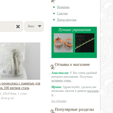
Новинки
Скидки
Хиты продаж
Вниз
Лучшие украшения
Отзывы о магазине
Анастасия:
У Вас очень удобный
интернет-магазинчик. Получила
истинное удово
...
-проволока с памятью для
Ирина:
Здравствуйте, сделала уже
ок.100 витков сталь
несколько заказов в данном
магазине,
й, 20х0.6мм, 1 упак
о
...
2.0cm-p-nf
все отзывы
Популярные разделы