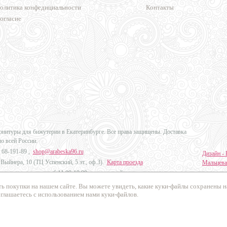
олитика конфедициальности
Контакты
огласие
урнитуры для бижутерии в Екатеринбурге. Все права защищены. Доставка
по всей России.
 68-191-89
,
shop@arabeska96.ru
Дизайн - 
Выйнера, 10 (ТЦ Успенский, 5 эт., оф.3).
Карта проезда
Мальцева
ов и выходных: пн-сб 11:00-19:00, вс выходной
Продвиже
ь покупки на нашем сайте. Вы можете увидеть, какие куки-файлы сохранены 
Промо Эк
оглашаетесь с использованием нами куки-файлов.
осибирск, Челябинск, Краснодар, Красноярск, Казань и в другие города
России
.