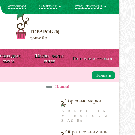
Фотофорум
О магазине
Вход/Регистрация
ТОВАРОВ (
)
0
сумма: 0 р.
поксидная
Шнуры, ленты,
По темам и сезонам
смола
нитки
Показать
Новинки!
Торговые марки:
A
B
D
E
G
I
J
K
M
P
R
S
T
U
V
W
Z
А-Я
Все
Обратите внимание