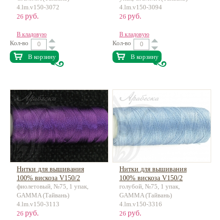
4.lm.v150-3072
4.lm.v150-3094
руб.
руб.
26
26
В кладовую
В кладовую
Кол-во
Кол-во
В корзину
В корзину
Нитки для вышивания
Нитки для вышивания
100% вискоза V150/2
100% вискоза V150/2
фиолетовый, №75, 1 упак,
голубой, №75, 1 упак,
ок.183м
ок.183м
GAMMA (Тайвань)
GAMMA (Тайвань)
4.lm.v150-3113
4.lm.v150-3316
руб.
руб.
26
26