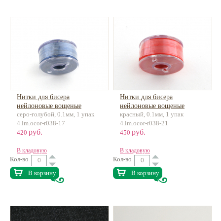
Нитки для бисера
Нитки для бисера
нейлоновые вощеные
нейлоновые вощеные
серо-голубой, 0.1мм, 1 упак
красный, 0.1мм, 1 упак
некрученые 0.1мм ок.45м
некрученые 0.1мм ок.45м
4.lm.ocor-r038-17
4.lm.ocor-r038-21
руб.
руб.
420
450
В кладовую
В кладовую
Кол-во
Кол-во
В корзину
В корзину