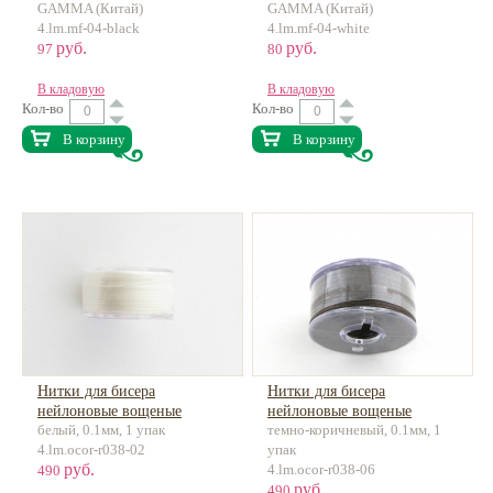
GAMMA (Китай)
GAMMA (Китай)
4.lm.mf-04-black
4.lm.mf-04-white
руб.
руб.
97
80
В кладовую
В кладовую
Кол-во
Кол-во
В корзину
В корзину
Нитки для бисера
Нитки для бисера
нейлоновые вощеные
нейлоновые вощеные
белый, 0.1мм, 1 упак
темно-коричневый, 0.1мм, 1
некрученые 0.1мм ок.45м
некрученые 0.1мм ок.45м
4.lm.ocor-r038-02
упак
руб.
4.lm.ocor-r038-06
490
руб.
490