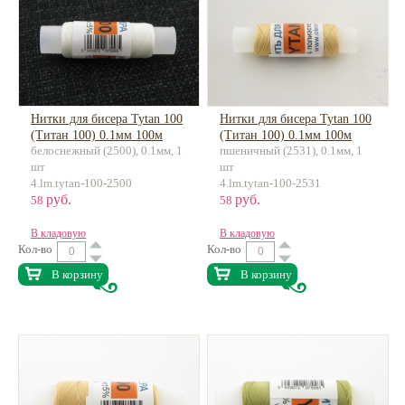
Нитки для бисера Tytan 100
Нитки для бисера Tytan 100
(Титан 100) 0.1мм 100м
(Титан 100) 0.1мм 100м
белоснежный (2500), 0.1мм, 1
пшеничный (2531), 0.1мм, 1
шт
шт
4.lm.tytan-100-2500
4.lm.tytan-100-2531
руб.
руб.
58
58
В кладовую
В кладовую
Кол-во
Кол-во
В корзину
В корзину