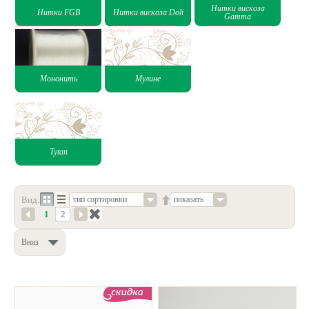
Нитки вискоза
Нитки FGB
Нитки вискоза Doli
Gamma
Нетемнеющая фурнитура
Всё для вышивки
Проволока
Мононить
Мулине
Натуральные камни
Каталог
Новинки!
Tytan
Фотофорум
О магазине
Вид:
показать
тип сортировки
1
2
Вниз