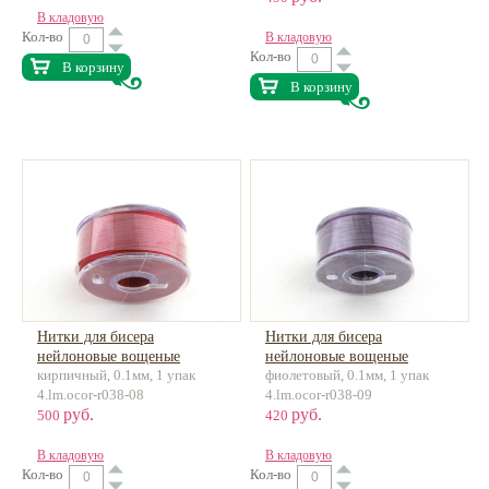
В кладовую
Кол-во
В кладовую
Кол-во
В корзину
В корзину
Нитки для бисера
Нитки для бисера
нейлоновые вощеные
нейлоновые вощеные
кирпичный, 0.1мм, 1 упак
фиолетовый, 0.1мм, 1 упак
некрученые 0.1мм ок.45м
некрученые 0.1мм ок.45м
4.lm.ocor-r038-08
4.lm.ocor-r038-09
руб.
руб.
500
420
В кладовую
В кладовую
Кол-во
Кол-во