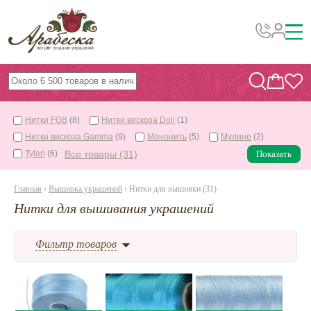
Бусины, подвески, декор
Бисер
Нитки FGB
(8)
Нитки вискоза Doli
(1)
Вышивка украшений
Нитки вискоза Gamma
(9)
Мононить
(5)
Мулине
(2)
Фурнитура
Tytan
(6)
Все товары (31)
Показать
Проволока
Главная
›
Вышивка украшений
› Нитки для вышивки (31)
Инструменты и материалы
Нитки для вышивания украшений
Эпоксидная смола
Фильтр товаров
Шнуры, ленты, нитки
По темам и сезонам
Бисер TOHO