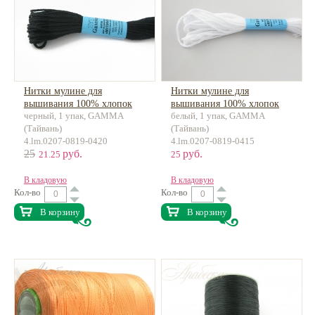
Нитки мулине для
Нитки мулине для
вышивания 100% хлопок
вышивания 100% хлопок
черный, 1 упак, GAMMA
белый, 1 упак, GAMMA
8м
8м
(Тайвань)
(Тайвань)
4.lm.0207-0819-0420
4.lm.0207-0819-0415
25
руб.
руб.
21.25
25
В кладовую
В кладовую
Кол-во
Кол-во
В корзину
В корзину