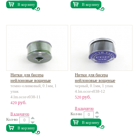
В корзину
В корзину
Нитки для бисера
Нитки для бисера
нейлоновые вощеные
нейлоновые вощеные
темно-оливковый, 0.1мм, 1
черный, 0.1мм, 1 упак
некрученые 0.1мм ок.45м
некрученые 0.1мм ок.45м
упак
4.lm.ocor-r038-12
руб.
4.lm.ocor-r038-11
520
руб.
420
В кладовую
Кол-во
В кладовую
Кол-во
В корзину
В корзину