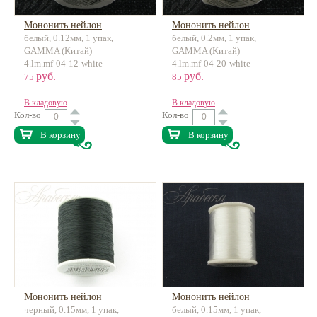
Мононить нейлон
Мононить нейлон
белый, 0.12мм, 1 упак,
белый, 0.2мм, 1 упак,
GAMMA (Китай)
GAMMA (Китай)
4.lm.mf-04-12-white
4.lm.mf-04-20-white
руб.
руб.
75
85
В кладовую
В кладовую
Кол-во
Кол-во
В корзину
В корзину
Мононить нейлон
Мононить нейлон
черный, 0.15мм, 1 упак,
белый, 0.15мм, 1 упак,