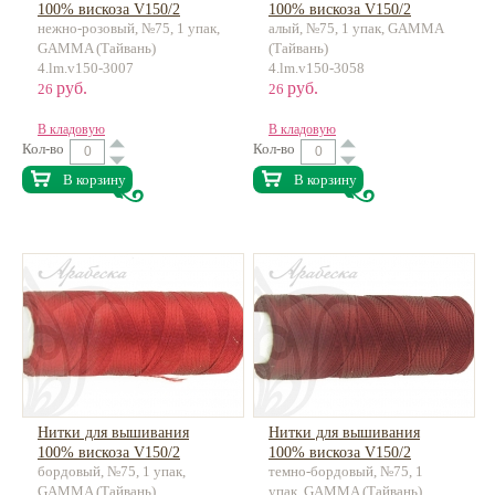
100% вискоза V150/2
100% вискоза V150/2
нежно-розовый, №75, 1 упак,
алый, №75, 1 упак, GAMMA
ок.183м
ок.183м
GAMMA (Тайвань)
(Тайвань)
4.lm.v150-3007
4.lm.v150-3058
руб.
руб.
26
26
В кладовую
В кладовую
Кол-во
Кол-во
В корзину
В корзину
Нитки для вышивания
Нитки для вышивания
100% вискоза V150/2
100% вискоза V150/2
бордовый, №75, 1 упак,
темно-бордовый, №75, 1
ок.183м
ок.183м
GAMMA (Тайвань)
упак, GAMMA (Тайвань)