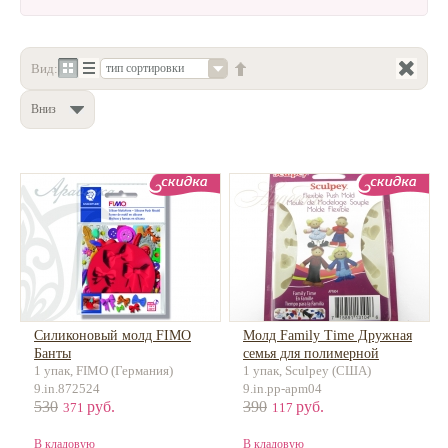
Нетемнеющая фурнитура
Всё для вышивки
Вид:
тип сортировки
Проволока
Вниз
Натуральные камни
Каталог
Новинки!
Фотофорум
О магазине
Силиконовый молд FIMO
Молд Family Time Дружная
Банты
семья для полимерной
1 упак, FIMO (Германия)
1 упак, Sculpey (США)
глины
9.in.872524
9.in.pp-apm04
530
руб.
390
руб.
371
117
В кладовую
В кладовую