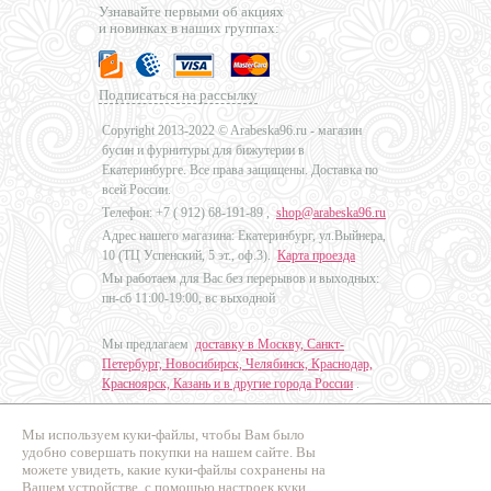
Узнавайте первыми об акциях
и новинках в наших группах:
Подписаться на рассылку
Copyright 2013-2022 © Arabeska96.ru - магазин
бусин и фурнитуры для бижутерии в
Екатеринбурге. Все права защищены. Доставка по
всей России.
Телефон: +7 (
912) 68-191-89
,
shop@arabeska96.ru
Адрес нашего магазина: Екатеринбург, ул.Выйнера,
10 (ТЦ Успенский, 5 эт., оф.3).
Карта проезда
Мы работаем для Вас без перерывов и выходных:
пн-сб 11:00-19:00, вс выходной
Мы предлагаем
доставку в Москву, Санкт-
Петербург, Новосибирск, Челябинск, Краснодар,
Красноярск, Казань и в другие города России
.
Мы используем куки-файлы, чтобы Вам было
Дизайн - Наталья Мальцева
удобно совершать покупки на нашем сайте. Вы
можете увидеть, какие куки-файлы сохранены на
Продвижение сайтов
Вашем устройстве, с помощью настроек куки