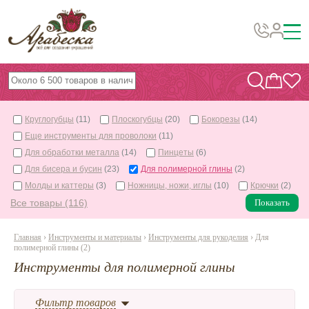
Бусины, подвески, декор
Бисер
Круглогубцы
(11)
Плоскогубцы
(20)
Бокорезы
(14)
Вышивка украшений
Еще инструменты для проволоки
(11)
Фурнитура
Для обработки металла
(14)
Пинцеты
(6)
Для бисера и бусин
(23)
Для полимерной глины
(2)
Проволока
Молды и каттеры
(3)
Ножницы, ножи, иглы
(10)
Крючки
(2)
Инструменты и материалы
Все товары (116)
Показать
Эпоксидная смола
Главная
›
Инструменты и материалы
›
Инструменты для рукоделия
› Для
полимерной глины (2)
Шнуры, ленты, нитки
Инструменты для полимерной глины
По темам и сезонам
Фильтр товаров
Бисер TOHO