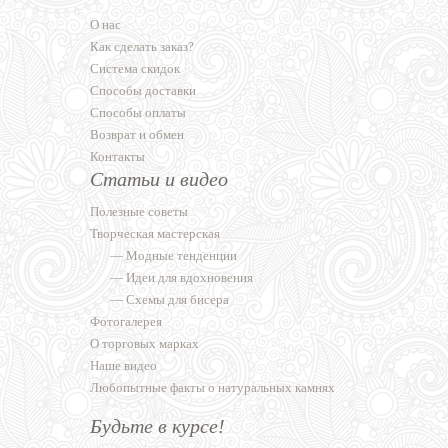
О нас
Как сделать заказ?
Система скидок
Способы доставки
Способы оплаты
Возврат и обмен
Контакты
Статьи и видео
Полезные советы
Творческая мастерская
—
Модные тенденции
—
Идеи для вдохновения
—
Схемы для бисера
Фотогалерея
О торговых марках
Наше видео
Любопытные факты о натуральных камнях
Будьте в курсе!