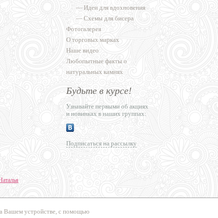
—
Идеи для вдохновения
—
Схемы для бисера
Фотогалерея
О торговых марках
Наше видео
Любопытные факты о
натуральных камнях
Будьте в курсе!
Узнавайте первыми об акциях
и новинках в наших группах:
Подписаться на рассылку
Наталья
ние сайтов
на Вашем устройстве, с помощью
сперт