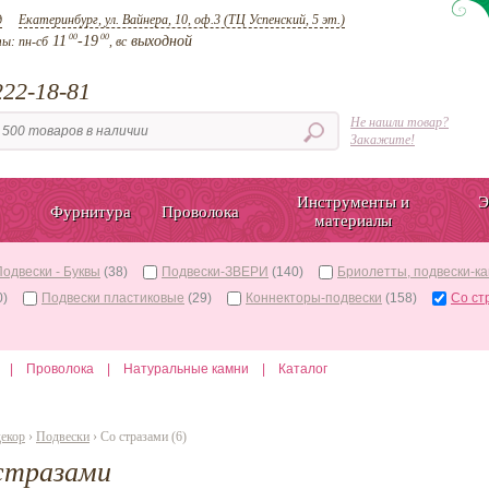
д
Екатеринбург, ул. Вайнера, 10, оф.3 (ТЦ Успенский, 5 эт.)
00
00
11
-19
выходной
ты:
пн-сб
, вс
22-18-81
Не нашли товар?
Закажите!
Инструменты и
Э
Фурнитура
Проволока
материалы
Подвески - Буквы
(38)
Подвески-ЗВЕРИ
(140)
Бриолетты, подвески-к
0)
Подвески пластиковые
(29)
Коннекторы-подвески
(158)
Со ст
|
Проволока
|
Натуральные камни
|
Каталог
декор
›
Подвески
› Со стразами (6)
 стразами