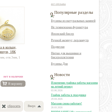
все отзывы
Популярные разделы
Бусины из натуральных камней
Не темнеющая фурнитура
Японский бисер
Речной жемчуг, перламутр
Подвески
а в кольце,
емиум, 18К
Нитки для вышивки и
бисероплетения
мм, отв.3мм, 1
Бусины Дзи
Новости
нет в наличии
Изменения графика работы магазина
В корзину
на летний период
03.06.2026
График работы в праздники
29.04.2026
Магазин снова работает!
сбросить
Вверх
28.03.2026