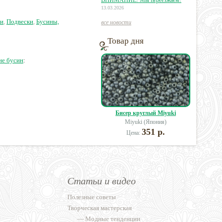
ВНИМАНИЕ! Мы переезжаем!
13.03.2026
ки
,
Подвески
,
Бусины,
все новости
Товар дня
не бусин
:
Бисер круглый Miyuki
Miyuki (Япония)
351 р.
Цена:
Статьи и видео
Полезные советы
Творческая мастерская
—
Модные тенденции