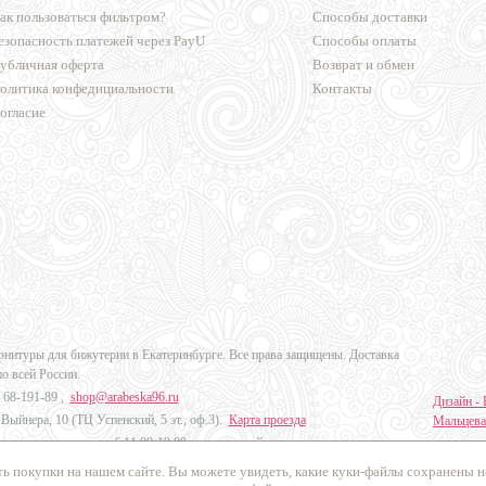
ак пользоваться фильтром?
Способы доставки
езопасность платежей через PayU
Способы оплаты
убличная оферта
Возврат и обмен
олитика конфедициальности
Контакты
огласие
урнитуры для бижутерии в Екатеринбурге. Все права защищены. Доставка
по всей России.
 68-191-89
,
shop@arabeska96.ru
Дизайн - 
Выйнера, 10 (ТЦ Успенский, 5 эт., оф.3).
Карта проезда
Мальцева
ов и выходных: пн-сб 11:00-19:00, вс выходной
Продвиже
ь покупки на нашем сайте. Вы можете увидеть, какие куки-файлы сохранены 
Промо Эк