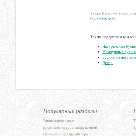
Также Вы можете выбрать
подвески, декор
Так же предлагаем вам оз
Натуральные бусин
Жемчужные бусин
Бусины из натурал
Декор
Популярные разделы
Эпоксидная смола
Т
Бусины из натуральных камней
К
Не темнеющая фурнитура
К