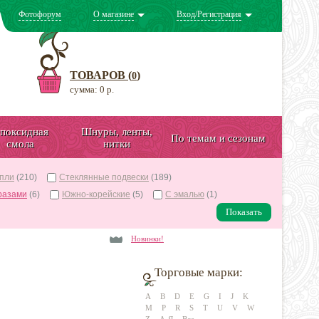
Фотофорум
О магазине
Вход/Регистрация
ТОВАРОВ (
)
0
сумма: 0 р.
поксидная
Шнуры, ленты,
По темам и сезонам
смола
нитки
апли
(210)
Стеклянные подвески
(189)
разами
(6)
Южно-корейские
(5)
С эмалью
(1)
Показать
Новинки!
Торговые марки:
A
B
D
E
G
I
J
K
M
P
R
S
T
U
V
W