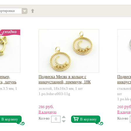
ортировки
ерьер,
Подвеска Месяц в кольце с
Подвеск
а, латунь
инкрустацией, премиум, 18К
инкрус
позолота, латунь
в.3.5 мм, 1
золотой, 18x16x3 мм, 1 шт
стально
1.po.bshe-z003-11g
шт
1.po.kk
руб.
руб
286
260
В кладовую
В кладо
Кол-во
Кол-во
В корзину
В корзину