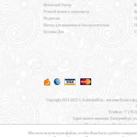
Японский бисер
К
Речной жемчуг, перламутр
Б
Подвески
П
Нитки для вышивки и бисероплетения
П
Бусины Дзи
С
Copyright 2013-2022 © Arabeska96.ru - магазин бусин и ф
Телефон: +7 (
912)
Адрес нашего магазина: Екатеринбург, ул.
Мы работаем для Вас без перерыв
Мы используем куки-файлы, чтобы Вам было удобно совершат