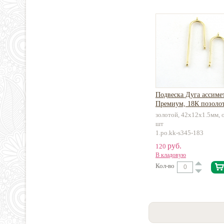
Подвеска Дуга ассиме
Премиум, 18К позоло
золотой, 42х12х1.5мм, о
шт
1.po.kk-s345-183
руб.
120
В кладовую
Кол-во