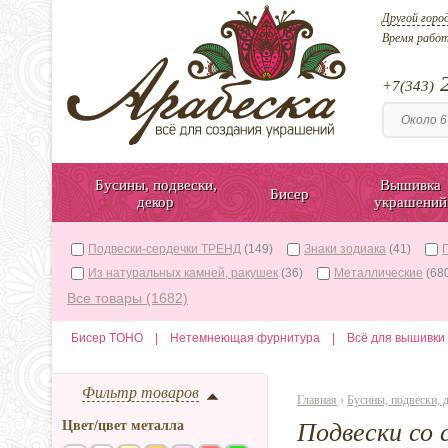
Другой горо
Время рабо
2
+7(343)
Бусины, подвески,
Вышивка
Бисер
декор
украшений
Подвески-сердечки ТРЕНД
(149)
Знаки зодиака
(41)
Из натуральных камней, ракушек
(36)
Металлические
(68
Все товары (1682)
Бисер TOHO
|
Нетемнеющая фурнитура
|
Всё для вышивки
Фильтр товаров
Главная
›
Бусины, подвески, 
Цвет/цвет металла
Подвески со