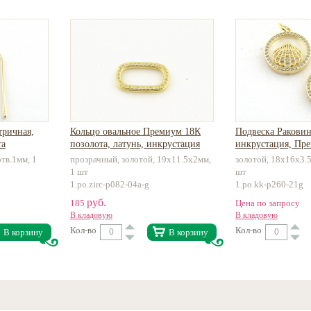
тричная,
Кольцо овальное Премиум 18К
Подвеска Раковин
та
позолота, латунь, инкрустация
инкрустация, Пр
позолота
тв.1мм, 1
прозрачный, золотой, 19х11.5х2мм,
золотой, 18х16х3.5
1 шт
шт
1.po.zirc-p082-04a-g
1.po.kk-p260-21g
руб.
185
Цена по запросу
В кладовую
В кладовую
Кол-во
Кол-во
В корзину
В корзину