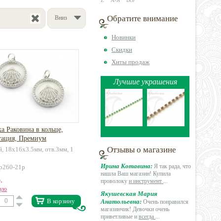
Z
А-Я
Все
Обратите внимание
Вниз
Новинки
Скидки
Хиты продаж
Лучшие украшения
а Раковина в кольце,
тация, Премиум
Отзывы о магазине
й, 18х16х3.5мм, отв.3мм, 1
Ирина Котавина:
Я так рада, что
-p260-21p
нашла Ваш магазин! Купила
.
проволоку
и инструмент
...
вую
Якушевская Мария
В корзину
Анатольевна:
Очень понравился
магазинчик! Девочки очень
приветливые и
всегда
...