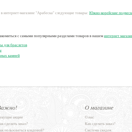
 в интернет-магазине "Арабеска" следующие товары:
Южно-корейские подвес
накомиться с самыми популярными разделами товаров в нашем
интернет магази
ы для браслетов
ы
ьных камней
Важно!
О магазине
екущие акции
О нас
ак сделать заказ?
Как сделать заказ?
ак пользоваться кладовой?
Система скидок