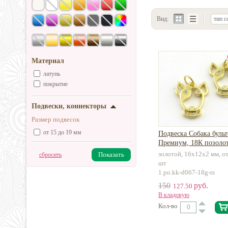
Вид:
тип с
Материал
латунь
покрытие
Подвески, коннекторы
Размер подвесок
от 15 до 19 мм
Подвеска Собака бульт
Премиум, 18К позолот
золотой, 16x12x2 мм, от
Показать
сбросить
шт
1.po.kk-d067-18g-rs
150
руб.
127.50
В кладовую
Кол-во