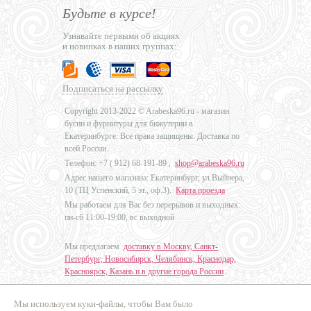
Будьте в курсе!
Узнавайте первыми об акциях
и новинках в наших группах:
Подписаться на рассылку
Copyright 2013-2022 © Arabeska96.ru - магазин
бусин и фурнитуры для бижутерии в
Екатеринбурге. Все права защищены. Доставка по
всей России.
Телефон: +7 (
912) 68-191-89
,
shop@arabeska96.ru
Адрес нашего магазина: Екатеринбург, ул.Выйнера,
10 (ТЦ Успенский, 5 эт., оф.3).
Карта проезда
Мы работаем для Вас без перерывов и выходных:
пн-сб 11:00-19:00, вс выходной
Мы предлагаем
доставку в Москву, Санкт-
Петербург, Новосибирск, Челябинск, Краснодар,
Красноярск, Казань и в другие города России
.
Мы используем куки-файлы, чтобы Вам было
Дизайн - Наталья Мальцева