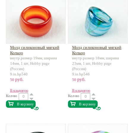
Молд силиконовый мягкий
Молд силиконовый мягкий
Кольцо
Кольцо
внутр.размер 19мм, ширина
внутр.размер 18мм, ширина
14мм, 1 шт, Hobby page
23мм, 1 шт, Hobby page
(Россия)
(Россия)
9.in.hp540
9.in.hp546
руб.
руб.
50
50
В кладовую
В кладовую
Кол-во
Кол-во
В корзину
В корзину