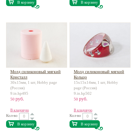
В корзину
В корзину
Молд силиконовый мягкий
Молд силиконовый мягкий
Кристалл
Кольцо
30х15мм, 1 шт, Hobby page
15х15х14мм, 1 шт, Hobby
(Россия)
page (Россия)
9.in.hp495
9.in.hp502
руб.
руб.
50
50
В кладовую
В кладовую
Кол-во
Кол-во
В корзину
В корзину