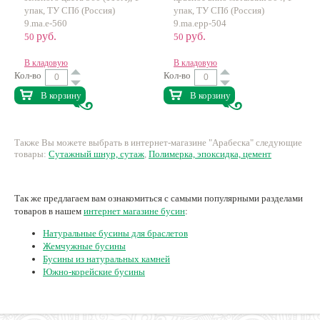
упак, ТУ СПб (Россия)
упак, ТУ СПб (Россия)
9.ma.e-560
9.ma.epp-504
руб.
руб.
50
50
В кладовую
В кладовую
Кол-во
Кол-во
В корзину
В корзину
Также Вы можете выбрать в интернет-магазине "Арабеска" следующие
товары:
Сутажный шнур, сутаж
,
Полимерка, эпоксидка, цемент
Так же предлагаем вам ознакомиться с самыми популярными разделами
товаров в нашем
интернет магазине бусин
:
Натуральные бусины для браслетов
Жемчужные бусины
Бусины из натуральных камней
Южно-корейские бусины