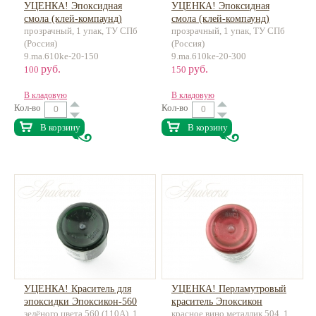
УЦЕНКА! Эпоксидная
УЦЕНКА! Эпоксидная
смола (клей-компаунд)
смола (клей-компаунд)
прозрачный, 1 упак, ТУ СПб
прозрачный, 1 упак, ТУ СПб
ПЭО-610КЭ-20/0 150гр
ПЭО-610КЭ-20/0 300гр
(Россия)
(Россия)
9.ma.610ke-20-150
9.ma.610ke-20-300
руб.
руб.
100
150
В кладовую
В кладовую
Кол-во
Кол-во
В корзину
В корзину
УЦЕНКА! Краситель для
УЦЕНКА! Перламутровый
эпоксидки Эпоксикон-560
краситель Эпоксикон
зелёного цвета 560 (110А), 1
красное вино металлик 504, 1
(110А) 15г
ПП-504 15г