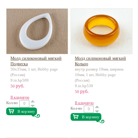
Молд силиконовый мягкий
Молд силиконовый мягкий
Подвеска
Кольцо
50х35мм, 1 шт, Hobby page
внутр.размер 19мм, ширина
(Россия)
10мм, 1 шт, Hobby page
9.in.hp509
(Россия)
руб.
9.in.hp539
50
руб.
50
В кладовую
Кол-во
В кладовую
Кол-во
В корзину
В корзину