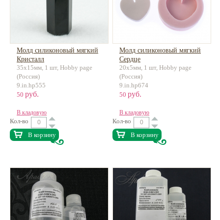
Молд силиконовый мягкий
Молд силиконовый мягкий
Кристалл
Сердце
35х15мм, 1 шт, Hobby page
20х5мм, 1 шт, Hobby page
(Россия)
(Россия)
9.in.hp555
9.in.hp674
руб.
руб.
50
50
В кладовую
В кладовую
Кол-во
Кол-во
В корзину
В корзину