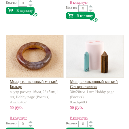
Кол-во
В кладовую
Кол-во
В корзину
В корзину
Молд силиконовый мягкий
Молд силиконовый мягкий
Кольцо
Сет кристаллов
внутр.размер 16мм, 23х5мм, 1
30х20мм, 1 шт, Hobby page
шт, Hobby page (Россия)
(Россия)
9.in.hp467
9.in.hp493
руб.
руб.
50
50
В кладовую
В кладовую
Кол-во
Кол-во