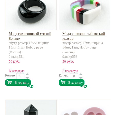
Молд силиконовый мягкий
Молд силиконовый мягкий
Кольцо
Кольцо
внутр.размер 17мм, ширина
внутр.размер 17мм, ширина
15мм, 1 шт, Hobby page
14мм, 1 шт, Hobby page
(Россия)
(Россия)
9.in.hp551
9.in.hp553
руб.
руб.
50
50
В кладовую
В кладовую
Кол-во
Кол-во
В корзину
В корзину