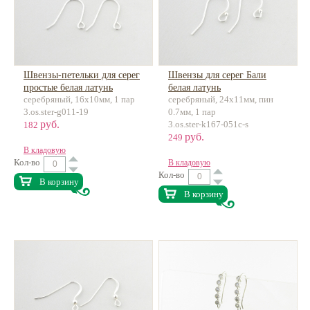
Швензы-петельки для серег
Швензы для серег Бали
простые белая латунь
белая латунь
серебряный, 16х10мм, 1 пар
серебряный, 24х11мм, пин
3.os.ster-g011-19
0.7мм, 1 пар
руб.
3.os.ster-k167-051c-s
182
руб.
249
В кладовую
Кол-во
В кладовую
Кол-во
В корзину
В корзину