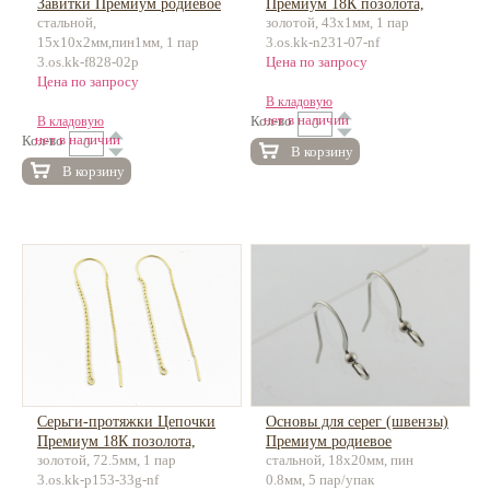
Завитки Премиум родиевое
Премиум 18К позолота,
стальной,
золотой, 43х1мм, 1 пар
покрытие, латунь
латунь
15х10х2мм,пин1мм, 1 пар
3.os.kk-n231-07-nf
3.os.kk-f828-02p
Цена по запросу
Цена по запросу
В кладовую
нет в наличии
Кол-во
В кладовую
нет в наличии
Кол-во
В корзину
В корзину
Серьги-протяжки Цепочки
Основы для серег (швензы)
Премиум 18К позолота,
Премиум родиевое
золотой, 72.5мм, 1 пар
стальной, 18х20мм, пин
латунь
покрытие, латунь
3.os.kk-p153-33g-nf
0.8мм, 5 пар/упак