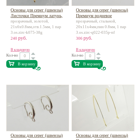
Основы для серег (швензы)
Основы для серег (швензы)
Листочки Премиум латунь,
Премиум родиевое
прозрачный, золотой,
прозрачный, стальной,
инкрустация
покрытие, латунь,
21х6х0.8мм,отв.1.5мм, 1 пар
20х11х4мм,пин 0.8мм, 1 пар
инкрустация
3.os.zirc-k075-38g
3.os.zirc-q022-035p-nf
руб.
руб.
240
306
В кладовую
В кладовую
Кол-во
Кол-во
В корзину
В корзину
Основы для серег (швензы)
Основы для серег (швензы)