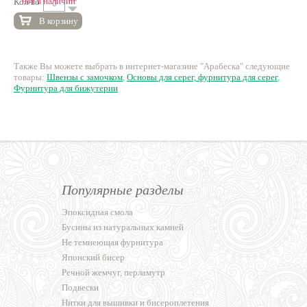
нет в наличии
Кол-во
В корзину
Также Вы можете выбрать в интернет-магазине "Арабеска" следующие
товары:
Швензы с замочком
,
Основы для серег, фурнитура для серег
,
Фурнитура для бижутерии
Популярные разделы
Эпоксидная смола
Бусины из натуральных камней
Не темнеющая фурнитура
Японский бисер
Речной жемчуг, перламутр
Подвески
Нитки для вышивки и бисероплетения