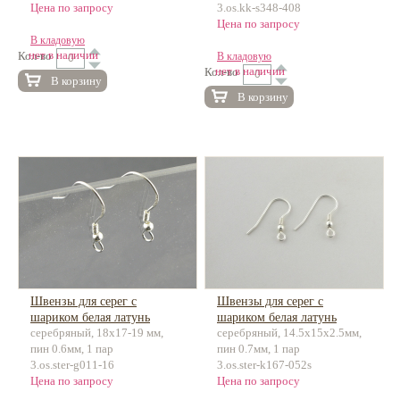
Цена по запросу
3.os.kk-s348-408
Цена по запросу
В кладовую
нет в наличии
Кол-во
В кладовую
нет в наличии
Кол-во
В корзину
В корзину
Швензы для серег с
Швензы для серег с
шариком белая латунь
шариком белая латунь
серебряный, 18x17-19 мм,
серебряный, 14.5х15х2.5мм,
пин 0.6мм, 1 пар
пин 0.7мм, 1 пар
3.os.ster-g011-16
3.os.ster-k167-052s
Цена по запросу
Цена по запросу