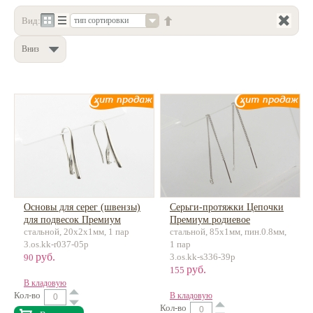
Вид:
тип сортировки
Нетемнеющая фурнитура
Всё для вышивки
Вниз
Проволока
Натуральные камни
Каталог
Новинки!
Фотофорум
О магазине
Основы для серег (швензы)
Серьги-протяжки Цепочки
для подвесок Премиум
Премиум родиевое
стальной, 20х2х1мм, 1 пар
стальной, 85х1мм, пин.0.8мм,
латунь
покрытие, латунь, пин -
3.os.kk-r037-05p
1 пар
серебро
руб.
3.os.kk-s336-39p
90
руб.
155
В кладовую
Кол-во
В кладовую
Кол-во