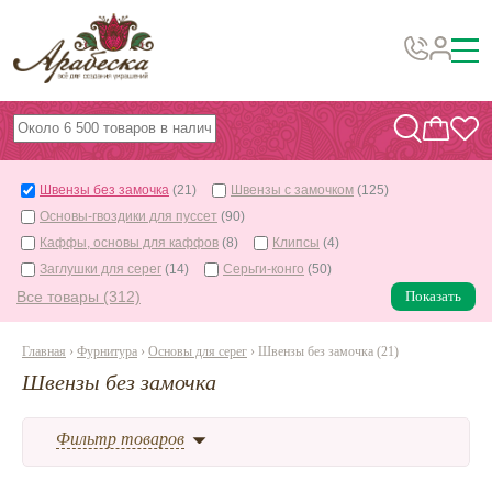
Бусины, подвески, декор
Бисер
Швензы без замочка
(21)
Швензы с замочком
(125)
Вышивка украшений
Основы-гвоздики для пуссет
(90)
Фурнитура
Каффы, основы для каффов
(8)
Клипсы
(4)
Заглушки для серег
(14)
Серьги-конго
(50)
Проволока
Все товары (312)
Показать
Инструменты и материалы
Главная
›
Фурнитура
›
Основы для серег
› Швензы без замочка (21)
Эпоксидная смола
Швензы без замочка
Шнуры, ленты, нитки
По темам и сезонам
Фильтр товаров
Бисер TOHO