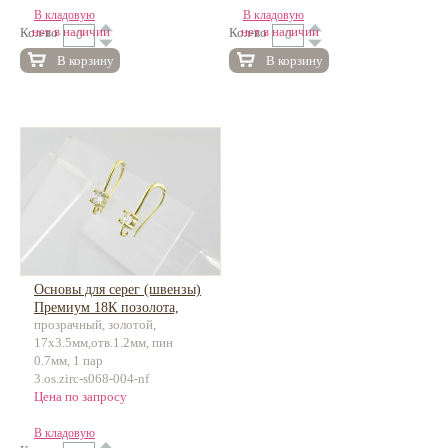
В кладовую
В кладовую
нет в наличии
нет в наличии
Кол-во
Кол-во
В корзину
В корзину
Основы для серег (швензы)
Премиум 18К позолота,
прозрачный, золотой,
латунь, инкрустация
17х3.5мм,отв.1.2мм, пин
0.7мм, 1 пар
3.os.zirc-s068-004-nf
Цена по запросу
В кладовую