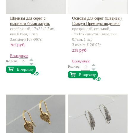
Швензы для серег с
Основы для серег (швензы)
шариком белая латунь
Гламур Премиум родиевое
серебряный, 17х22х2.5мм,
прозрачный, стальной,
покрытие, латунь,
пин 0.6мм, 1 пар
15х16х2мм,отв.1.4мм, пин
инкрустация
3.os.ster-k167-067s
0.7мм, 1 пар
руб.
3.os.zirc-f126-07p
205
руб.
238
В кладовую
Кол-во
В кладовую
Кол-во
В корзину
В корзину