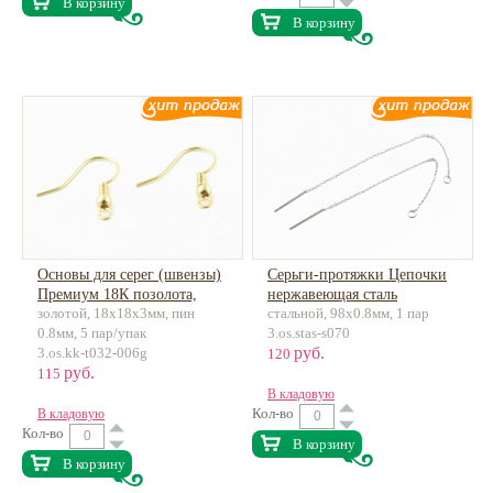
В корзину
В корзину
Основы для серег (швензы)
Серьги-протяжки Цепочки
Премиум 18К позолота,
нержавеющая сталь
золотой, 18х18х3мм, пин
стальной, 98х0.8мм, 1 пар
латунь
0.8мм, 5 пар/упак
3.os.stas-s070
руб.
3.os.kk-t032-006g
120
руб.
115
В кладовую
Кол-во
В кладовую
Кол-во
В корзину
В корзину