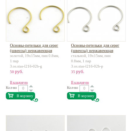
Основы-петельки для серег
Основы-петельки для серег
(швензы) нержавеющая
(швензы) нержавеющая
золотой, 19x15мм, пин 0.8мм,
стальной, 19x15мм, пин
сталь
сталь
1 пар
0.8мм, 1 пар
3.os.stas-l216-02b-g
3.os.stas-l216-02b-p
руб.
руб.
50
35
В кладовую
В кладовую
Кол-во
Кол-во
В корзину
В корзину