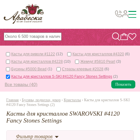
Бусины, подвески, декор
Бисер
Касты для риволи #1122
(12)
Касты для кристаллов #4320
(6)
Вышивка украшений
Касты для кристаллов #4228
(10)
Жемчуг #5810 Pearl
(3)
Фурнитура
Бусины #5000 Bead
(1)
Стразы клеевые #2028
(6)
Касты для кристаллов S-SKI #4120 Fancy Stones Settings
(2)
Проволока
Все товары (40)
Показать
Инструменты и материалы
Главная
›
Бусины, подвески, декор
›
Кристаллы
› Касты для кристаллов S-SKI
Эпоксидная смола
#4120 Fancy Stones Settings (2)
Шнуры, ленты, нитки
Касты для кристаллов SWAROVSKI #4120
Fancy Stones Settings
По темам и сезонам
Фильтр товаров
Бисер TOHO