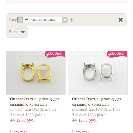
Нетемнеющая фурнитура
Всё для вышивки
Вид:
тип сортировки
Проволока
Вниз
Натуральные камни
Каталог
Новинки!
Фотофорум
О магазине
Оправа (каст с цапами) для
Оправа (каст с цапами) для
овального кристалла
овального кристалла
золотой, для 18х13мм, 1 шт
стальной, для 18х13мм, 1 шт
3.se.oval-1813-gold-b
3.se.oval-1813-plat-b
14
руб.
14
руб.
12.60
12.60
В кладовую
В кладовую