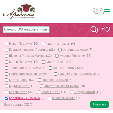
Бусины, подвески, декор
Бисер
Навет Премиум
(20)
Фианиты наветы
(4)
Вышивка украшений
Круглые и риволи Премиум
(23)
Фианиты круглые
(7)
Фурнитура
Шатоны Preciosa Maxima
(17)
Кушоны Премиум
(36)
Капли Премиум
(17)
Фианиты капли
(2)
Проволока
Триллианты Премиум
(2)
Овалы Премиум
(22)
Инструменты и материалы
Прямоугольные Премиум
(3)
Бабочки и цветы Премиум
(7)
Касты (цапы)
(67)
Кабошоны, камеи
(6)
Эпоксидная смола
Круглые Китай
(19)
Кристаллы навет Китай
(20)
Шнуры, ленты, нитки
Капли Китай
(22)
Овалы Китай
(14)
Сердце Китай
(12)
Керамика из Камлака
(6)
Фианиты овалы
(1)
По темам и сезонам
Все товары (327)
Показать
Бисер TOHO