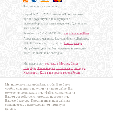
Подписаться на рассылку
Copyright 2013-2022 © Arabeska96.ru - магазин
бусин и фурнитуры для бижутерии в
Екатеринбурге. Все права защищены. Доставка по
всей России.
Телефон: +7 (
912) 68-191-89
,
shop@arabeska96.ru
Адрес нашего магазина: Екатеринбург, ул.Выйнера,
10 (ТЦ Успенский, 5 эт., оф.3).
Карта проезда
Мы работаем для Вас без перерывов и выходных:
пн-сб 11:00-19:00, вс выходной
Мы предлагаем
доставку в Москву, Санкт-
Петербург, Новосибирск, Челябинск, Краснодар,
Красноярск, Казань и в другие города России
.
Мы используем куки-файлы, чтобы Вам было
Дизайн - Наталья Мальцева
удобно совершать покупки на нашем сайте. Вы
можете увидеть, какие куки-файлы сохранены на
Продвижение сайтов
Вашем устройстве, с помощью настроек куки
Промо Эксперт
Вашего бразуера. Просматривая наш сайт, вы
соглашаетесь с использованием нами куки-
файлов.