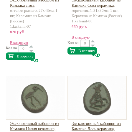
Эксклюзивный кабошон из
Эксклюзивный кабошон из
Камлака Лось
Камлака Сова керамика,
оттенки рыжего, 27х43мм, 1
коричневый, 31х36мм, 1 шт,
разноцветный керамика,
ручная работа
шт, Керамика из Камлака
Керамика из Камлака (Россия)
ручная работа
(Россия)
1.ka.kaml-08
руб.
1.ka.kaml-07
660
руб.
820
В кладовую
Кол-во
В кладовую
Кол-во
В корзину
В корзину
Эксклюзивный кабошон из
Эксклюзивный кабошон из
Камлака Цапля керамика,
Камлака Лось керамика,