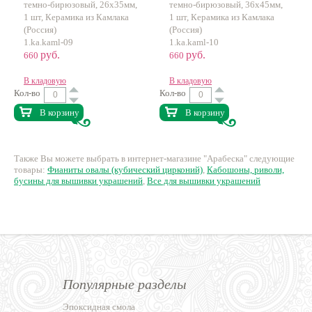
темно-бирюзовый, 26х35мм,
темно-бирюзовый, 36х45мм,
ручная работа
ручная работа
1 шт, Керамика из Камлака
1 шт, Керамика из Камлака
(Россия)
(Россия)
1.ka.kaml-09
1.ka.kaml-10
руб.
руб.
660
660
В кладовую
В кладовую
Кол-во
Кол-во
В корзину
В корзину
Также Вы можете выбрать в интернет-магазине "Арабеска" следующие
товары:
Фианиты овалы (кубический цирконий)
,
Кабошоны, риволи,
бусины для вышивки украшений
,
Все для вышивки украшений
Популярные разделы
Эпоксидная смола