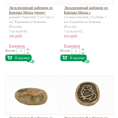
Эксклюзивный кабошон из
Эксклюзивный кабошон из
Камлака Маска (мини)
Камлака Маска с
рыжий с бирюзой, 13х17мм, 1
угольно-черный, 21х26мм, 1
керамика, ручная работа
отверстиями керамика,
шт, Керамика из Камлака
шт, Керамика из Камлака
ручная работа
(Россия)
(Россия)
1.ka.kaml-01
1.ka.kaml-02
руб.
руб.
580
820
В кладовую
В кладовую
Кол-во
Кол-во
В корзину
В корзину