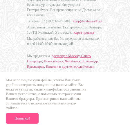
бусин и фурнитуры для бижутерии в
Екатеринбурге. Все права защищены. Доставка по
всей России.
Телефон: +7 (
912) 68-191-89
,
shop@arabeska96.ru
Адрес нашего магазина: Екатеринбург, ул.Выйнера,
10 (ТЦ Успенский, 5 эт., оф.3).
Карта проезда
Мы работаем для Вас без перерывов и выходных:
пн-сб 11:00-19:00, вс выходной
Мы предлагаем
доставку в Москву, Санкт-
Петербург, Новосибирск, Челябинск, Краснодар,
Красноярск, Казань и в другие города России
.
Мы используем куки-файлы, чтобы Вам было
Дизайн - Наталья Мальцева
удобно совершать покупки на нашем сайте. Вы
можете увидеть, какие куки-файлы сохранены на
Продвижение сайтов
Вашем устройстве, с помощью настроек куки
Промо Эксперт
Вашего бразуера. Просматривая наш сайт, вы
соглашаетесь с использованием нами куки-
файлов.
Понятно!