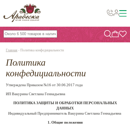
Бусины, подвески, декор
Бисер
Главная
-
Политика конфедициальности
Вышивка украшений
Политика
Фурнитура
конфедициальности
Проволока
Инструменты и материалы
Утверждена Приказом №16 от 30.06.2017 года
ИП Вакурина Светлана Геннадьевна
Эпоксидная смола
ПОЛИТИКА ЗАЩИТЫ И ОБРАБОТКИ ПЕРСОНАЛЬНЫХ
Шнуры, ленты, нитки
ДАННЫХ
Индивидуальный Предприниматель Вакурина Светлана Геннадьевна
По темам и сезонам
1. Общие положения
Бисер TOHO