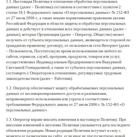
1.1. Настоящая Политика в отношении обработки персональных
данных (далее – Политика) составлена в соответствии с пунктом 2
Нетемнеющая фурнитура
статьи 18.1 Федерального закона «О персональных данных» № 152-ФЗ
от 27 июля 2006 г., а также иными нормативными правовыми актами
Всё для вышивки
Российской Федерации в области защиты и обработки персональных
данных и действует в отношении всех персональных данных (далее –
Проволока
данные), которые Организация (далее – Оператор, Общество) может
получить от субъекта персональных данных, являющегося стороной по
Натуральные камни
гражданско-правовому договору, от пользователя сети Интернет (далее
– Пользователь, Посетитель) во время использования им любого из
Каталог
сайтов, сервисов, служб, программ, продуктов, товаров или услуг,
осуществляемых Индивидуальным Предпринимателем Вакуриной
Новинки!
Светланой Геннадьевной, а также от субъекта персональных данных,
состоящего с Оператором в отношениях, регулируемых трудовым
Фотофорум
законодательством (далее – Работник).
О магазине
1.2. Оператор обеспечивает защиту обрабатываемых персональных
данных от несанкционированного доступа и разглашения,
неправомерного использования или утраты в соответствии с
требованиями Федерального закона от 27 июля 2006 г. № 152-ФЗ «О
персональных данных».
1.3. Оператор вправе вносить изменения в настоящую Политику. При
внесении изменений в заголовке Политики указывается дата последнего
обновления редакции. Новая редакция Политики вступает в силу с
момента ее размещения на сайте, если иное не предусмотрено новой