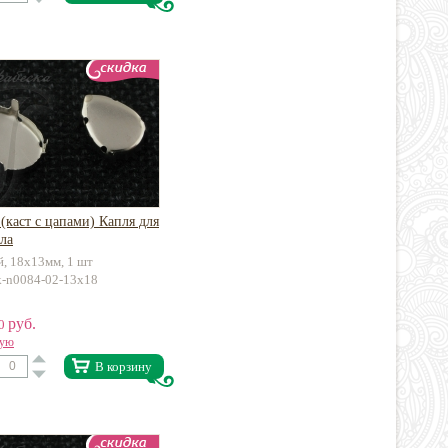
(каст с цапами) Капля для
ла
й, 18х13мм, 1 шт
kk-n0084-02-13x18
руб.
50
вую
В корзину