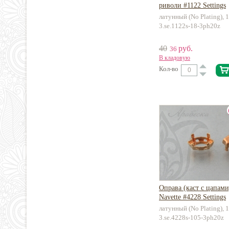
риволи #1122 Settings
латунный (No Plating), 
3.se.1122s-18-3ph20z
40
руб.
36
В кладовую
Кол-во
Оправа (каст с цапами
Navette #4228 Settings
латунный (No Plating), 
3.se.4228s-105-3ph20z