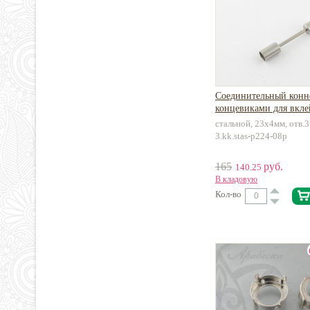
Соединительный конн
концевиками для вкл
шнуров 3мм для брасл
стальной, 23х4мм, отв.3
нержавеющая сталь
3.kk.stas-p224-08p
165
руб.
140.25
В кладовую
Кол-во