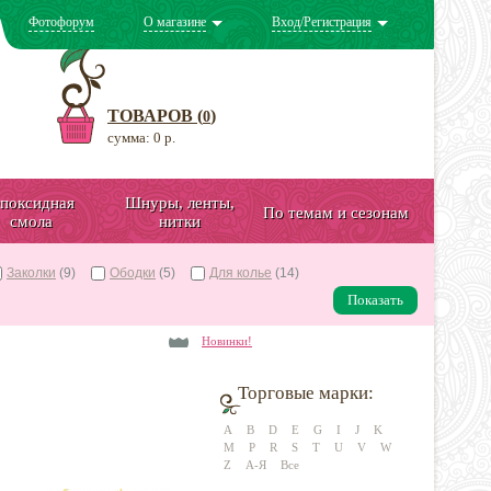
Фотофорум
О магазине
Вход/Регистрация
ТОВАРОВ (
)
0
сумма: 0 р.
поксидная
Шнуры, ленты,
По темам и сезонам
смола
нитки
Заколки
(9)
Ободки
(5)
Для колье
(14)
Показать
Новинки!
Торговые марки:
A
B
D
E
G
I
J
K
M
P
R
S
T
U
V
W
Z
А-Я
Все