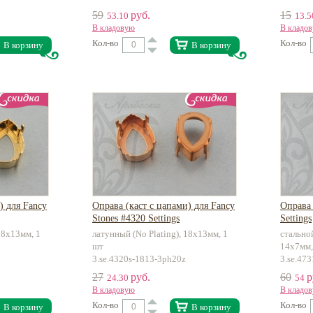
59
руб.
15
53.10
13.
В кладовую
В кладо
Кол-во
Кол-во
В корзину
В корзину
) для Fancy
Оправа (каст с цапами) для Fancy
Оправа 
Stones #4320 Settings
Settings
 18х13мм, 1
латунный (No Plating), 18х13мм, 1
стальной
шт
14х7мм,
3.se.4320s-1813-3ph20z
3.se.47
27
руб.
60
р
24.30
54
В кладовую
В кладо
Кол-во
Кол-во
В корзину
В корзину