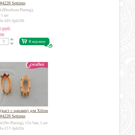
 #4228 Settings
 (Rhodium Plating),
 1 шт
28s-105-3ph20h
руб.
70
вую
В корзину
(каст с цапами) для Xilion
 #4228 Settings
й (No Plating), 15х7мм, 1 шт
28s-157-3ph20z