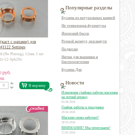
Популярные разделы
Бусины из натуральных камней
Не темнеющая фурнитура
Японский бисер
Речной жемчуг, перламутр
(каст с цапами) для
#1122 Settings
Подвески
 (No Plating), 12мм, 1 шт
Нитки для вышивки и
22s-12-3ph20z
бисероплетения
Бусины Дзи
руб.
40
вую
Новости
В корзину
Изменения графика работы магазина
на летний период
03.06.2026
График работы в праздники
29.04.2026
Магазин снова работает!
28.03.2026
ВНИМАНИЕ! Мы переезжаем!
13.03.2026