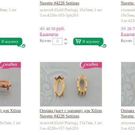
Navette #4228 Settings
Navette
18мм, 1 шт
золотой (Gold Plating), 10х5мм, 1 шт
стальной
3.se.4228s-105-3ph203
10х5мм,
3.se.42
45
руб.
33
40.50
29.
В кладовую
В кладо
Кол-во
Кол-во
В корзину
В корзину
) для Xilion
Оправа (каст с цапами) для Xilion
Оправа 
Navette #4228 Settings
Navette
10х5мм, 1 шт
золотой (Gold Plating), 15х7мм, 1 шт
латунны
3.se.4228s-157-3ph203
3.se.42