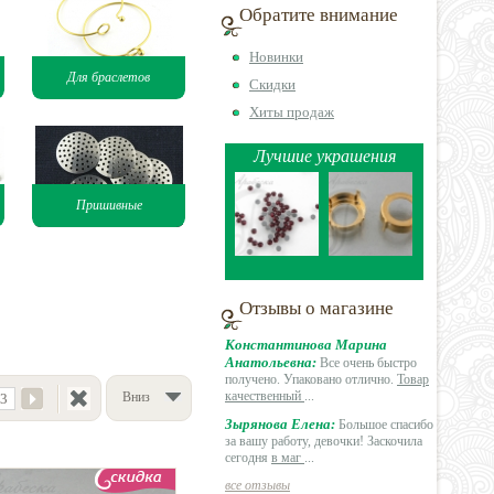
Обратите внимание
Новинки
Для браслетов
Скидки
Хиты продаж
Лучшие украшения
Пришивные
Отзывы о магазине
Константинова Марина
Анатольевна:
Все очень быстро
получено. Упаковано отлично.
Товар
качественный
...
Вниз
3
Зырянова Елена:
Большое спасибо
за вашу работу, девочки! Заскочила
сегодня
в маг
...
все отзывы