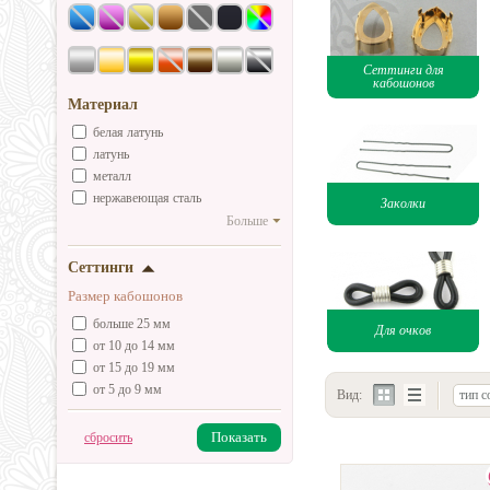
Сеттинги для
кабошонов
Материал
белая латунь
латунь
металл
нержавеющая сталь
Заколки
Больше
Сеттинги
Размер кабошонов
больше 25 мм
Для очков
от 10 до 14 мм
от 15 до 19 мм
от 5 до 9 мм
Вид:
тип с
Показать
сбросить