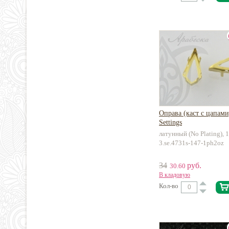
Оправа (каст с цапами
Settings
латунный (No Plating), 
3.se.4731s-147-1ph2oz
34
руб.
30.60
В кладовую
Кол-во