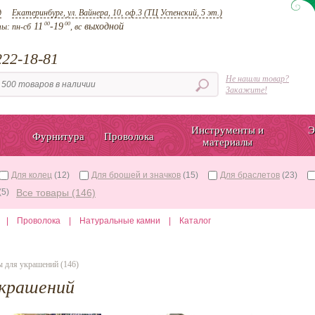
д
Екатеринбург, ул. Вайнера, 10, оф.3 (ТЦ Успенский, 5 эт.)
00
00
11
-19
выходной
ты:
пн-сб
, вс
22-18-81
Не нашли товар?
Закажите!
Инструменты и
Э
Фурнитура
Проволока
материалы
Для колец
(12)
Для брошей и значков
(15)
Для браслетов
(23)
(5)
Все товары (146)
|
Проволока
|
Натуральные камни
|
Каталог
 для украшений (146)
украшений