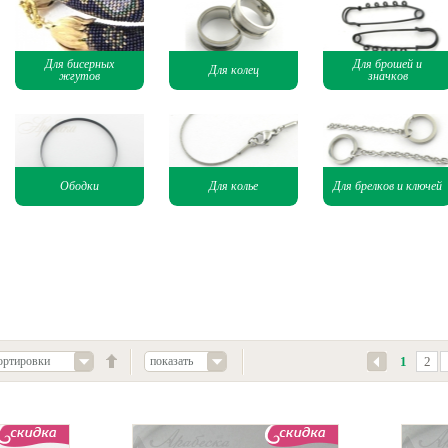
Для бисерных
Для брошей и
Для колец
жгутов
значков
Ободки
Для колье
Для брелков и ключей
ортировки
показать
1
2