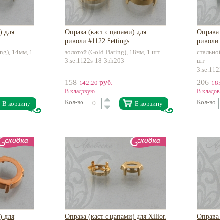
) для
Оправа (каст с цапами) для
Оправа 
риволи #1122 Settings
риволи 
ng), 14мм, 1
золотой (Gold Plating), 18мм, 1 шт
стальной
3.se.1122s-18-3ph203
шт
3.se.11
158
руб.
206
142.20
18
В кладовую
В кладо
Кол-во
Кол-во
В корзину
В корзину
) для
Оправа (каст с цапами) для Xilion
Оправа 