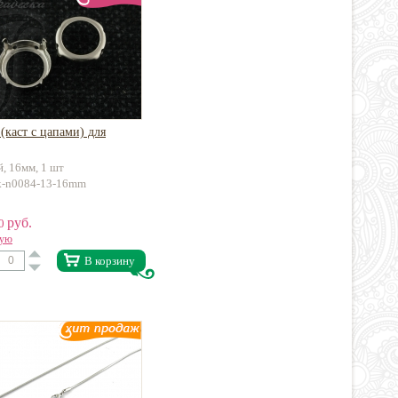
(каст с цапами) для
й, 16мм, 1 шт
kk-n0084-13-16mm
руб.
30
вую
В корзину