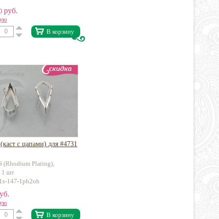
руб.
50
вую
В корзину
(каст с цапами) для #4731
 (Rhodium Plating),
 1 шт
31s-147-1ph2oh
уб.
вую
В корзину