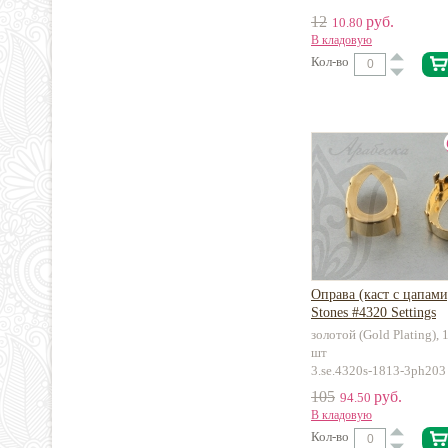
12
руб.
10.80
В кладовую
Кол-во
Оправа (каст с цапами
Stones #4320 Settings
золотой (Gold Plating),
шт
3.se.4320s-1813-3ph203
105
руб.
94.50
В кладовую
Кол-во