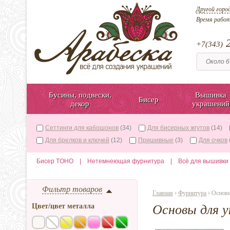
Другой горо
Время рабо
2
+7(343)
Бусины, подвески,
Вышивка
Бисер
декор
украшений
Сеттинги для кабошонов
(34)
Для бисерных жгутов
(14)
Для брелков и ключей
(12)
Пришивные
(3)
Для очков
Бисер TOHO
|
Нетемнеющая фурнитура
|
Всё для вышивки
Фильтр товаров
Главная
›
Фурнитура
› Основы
Цвет/цвет металла
Основы для 