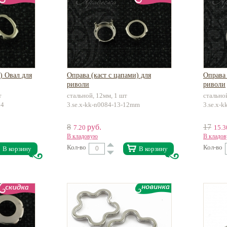
) Овал для
Оправа (каст с цапами) для
Оправа 
риволи
риволи
т
стальной, 12мм, 1 шт
стально
14
3.se.x-kk-n0084-13-12mm
3.se.x-
8
руб.
17
7.20
15.
В кладовую
В кладо
Кол-во
Кол-во
В корзину
В корзину