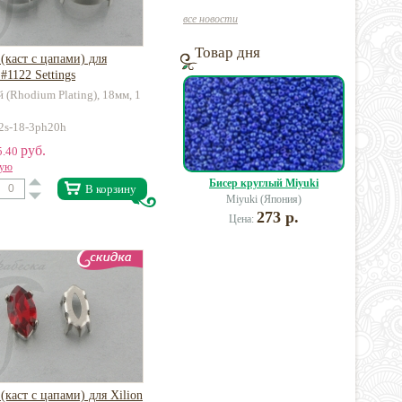
все новости
Товар дня
(каст с цапами) для
#1122 Settings
 (Rhodium Plating), 18мм, 1
22s-18-3ph20h
руб.
5.40
вую
Бисер круглый Miyuki
В корзину
Miyuki (Япония)
273 р.
Цена:
(каст с цапами) для Xilion