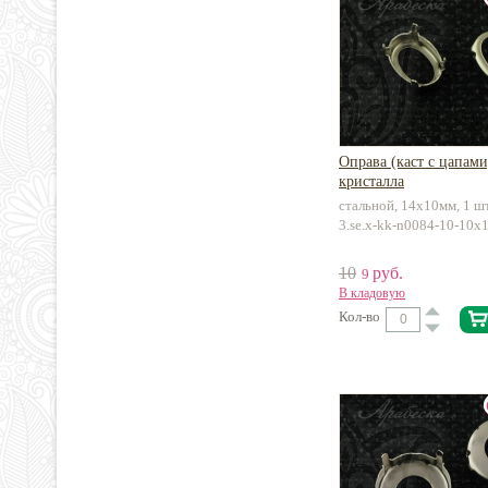
Оправа (каст с цапами
кристалла
стальной, 14х10мм, 1 ш
3.se.x-kk-n0084-10-10x
10
руб.
9
В кладовую
Кол-во