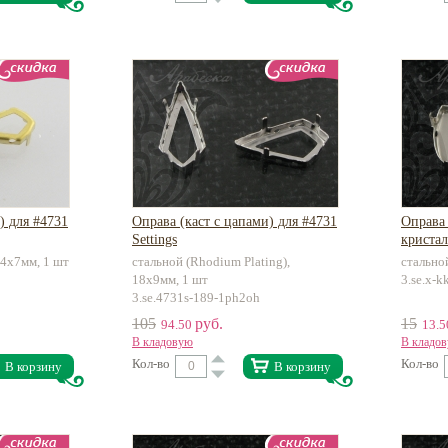
) для #4731
Оправа (каст с цапами) для #4731
Оправа 
Settings
кристал
14х7мм, 1 шт
стальной (Rhodium Plating),
стально
18х9мм, 1 шт
3.se.x-
3.se.4731s-189-1ph2oh
105
руб.
15
94.50
13.
В кладовую
В кладо
Кол-во
Кол-во
В корзину
В корзину