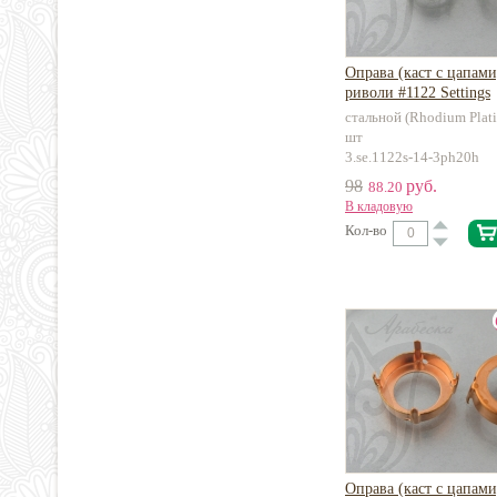
Оправа (каст с цапами
риволи #1122 Settings
стальной (Rhodium Plati
шт
3.se.1122s-14-3ph20h
98
руб.
88.20
В кладовую
Кол-во
Оправа (каст с цапами