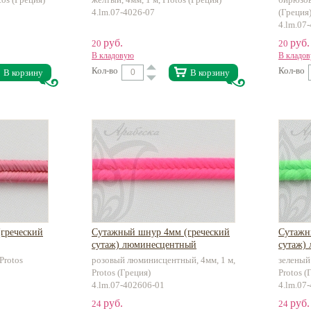
4.lm.07-4026-07
(Греция
4.lm.07
руб.
руб.
20
20
В кладовую
В кладо
Кол-во
Кол-во
В корзину
В корзину
греческий
Сутажный шнур 4мм (греческий
Сутажн
сутаж) люминесцентный
сутаж)
Protos
розовый люминисцентный, 4мм, 1 м,
зеленый
Protos (Греция)
Protos (
4.lm.07-402606-01
4.lm.07
руб.
руб.
24
24