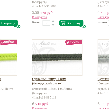
(Беларусь)
(Белару
4.lm.1c13-318004
4.lm.1c
5.50
руб.
6
р
4.68
5.10
В кладовую
В кладо
Кол-во
Кол-во
В корзину
В корзину
м
Сутажный шнур 1.8мм
Сутажн
(белорусский сутаж)
(белору
1 м, Лента
оливковый, 1.8мм, 1 м, Лента
серый, 1
(Беларусь)
4.lm.1c
4.lm.1c13-885113
6
руб.
6
р
5.10
5.10
В кладовую
В кладо