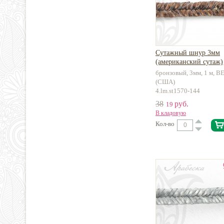
Сутажный шнур 3мм
(американский сутаж)
металлизированный с 
бронзовый, 3мм, 1 м,
(США)
4.lm.st1570-144
38
руб.
19
В кладовую
Кол-во