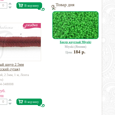
Товар дня
В корзину
Бисер круглый Miyuki
Miyuki (Япония)
184 р.
Цена:
ый шнур 2.5мм
сский сутаж)
й, 2.5мм, 1 м, Лента
сь)
14-348008
уб.
вую
В корзину