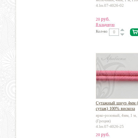
4.lm.07-4026-02
руб.
20
В кладовую
Кол-во
Сутажный шнур 4мм (
сутаж) 100% вискоза
ярко-розовый, 4мм, 1 м, 
(Греция)
4.lm.07-4026-25
руб.
20