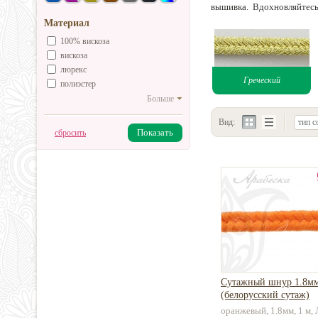
вышивка. Вдохновляйтесь
Материал
100% вискоза
вискоза
люрекс
Греческий
полиэстер
Больше
Вид:
тип с
Показать
сбросить
Сутажный шнур 1.8м
(белорусский сутаж)
оранжевый, 1.8мм, 1 м,