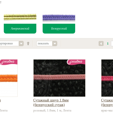
!
Американский
Белорусский
ортировки
показать
1
м
Сутажный шнур 1.8мм
Сутажн
(белорусский сутаж)
(белору
 Лента
розовый, 1.8мм, 1 м, Лента
ярко-ма