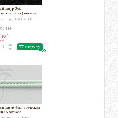
ый шнур 3мм
анский сутаж) вискоза
3мм, 1 м, BEADSMITH
1670-144
руб.
50
вую
В корзину
ый шнур 4мм (греческий
100% вискоза
й, 4мм, 1 м, Protos