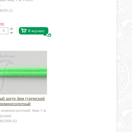
)
-4026-22
вую
В корзину
ый шнур 4мм (греческий
 люминесцентный
 люминисцентный, 4мм, 1 м,
Греция)
-402606-02