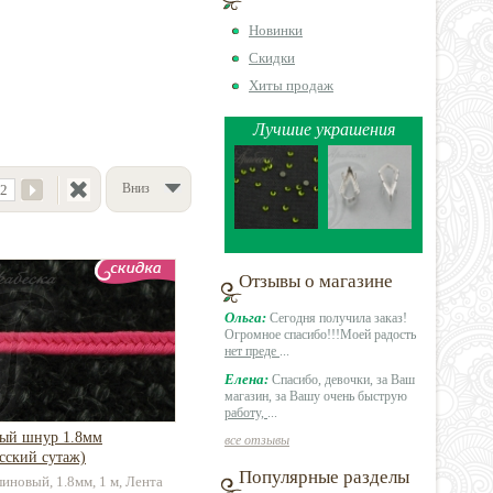
Новинки
Скидки
Хиты продаж
Лучшие украшения
Вниз
2
Отзывы о магазине
Ольга:
Сегодня получила заказ!
Огромное спасибо!!!Моей радость
нет преде
...
Елена:
Спасибо, девочки, за Ваш
магазин, за Вашу очень быструю
работу,
...
ый шнур 1.8мм
все отзывы
сский сутаж)
Популярные разделы
линовый, 1.8мм, 1 м, Лента