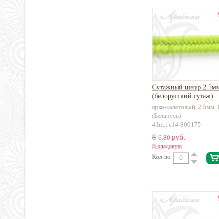
Сутажный шнур 2.5м
(белорусский сутаж)
ярко-салатовый, 2.5мм, 
(Беларусь)
4.lm.1c14-800175
8
руб.
6.80
В кладовую
Кол-во