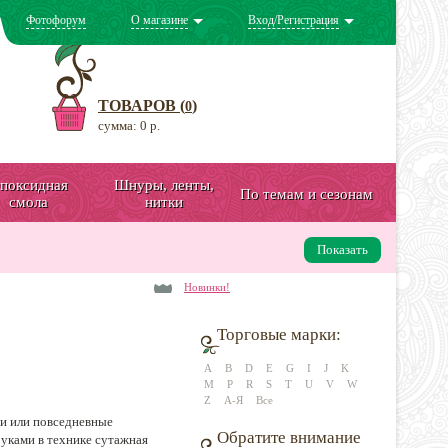
Фотофорум
О магазине
Вход/Регистрация
ТОВАРОВ (
)
0
сумма: 0 р.
поксидная
Шнуры, ленты,
По темам и сезонам
смола
нитки
Показать
Новинки!
Торговые марки:
A
B
D
E
G
I
J
K
M
P
R
S
T
U
V
W
Z
А-Я
Все
ги или повседневные
Обратите внимание
руками в технике сутажная