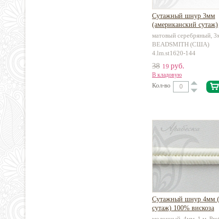
Сутажный шнур 3мм
(американский сутаж)
металлизированный с 
матовый серебряный, 3м
BEADSMITH (США)
4.lm.st1620-144
38
руб.
19
В кладовую
Кол-во
Сутажный шнур 4мм (
сутаж) 100% вискоза
молочный, 4мм, 1 м, Pro