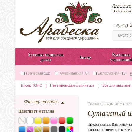
Другой горо
Время рабо
2
+7(343)
Бусины, подвески,
Вышивка
Бисер
декор
украшений
Греческий
(12)
Американский
(8)
Белорусский
(13)
В
Бисер TOHO
|
Нетемнеющая фурнитура
|
Всё для вышивки
Фильтр товаров
Главная
›
Шнуры, ленты, нит
Цвет/цвет металла
Сутажный ш
Представляем Вам нашу п
клипсы, этнические колье