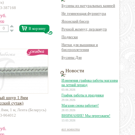
сь)
Бусины из натуральных камней
13-387168
Не темнеющая фурнитура
уб.
вую
Японский бисер
В корзину
Речной жемчуг, перламутр
Подвески
Нитки для вышивки и
бисероплетения
Бусины Дзи
Новости
Изменения графика работы магазина
на летний период
03.06.2026
График работы в праздники
ый шнур 1.8мм
29.04.2026
сский сутаж)
Магазин снова работает!
.8мм, 1 м, Лента (Беларусь)
28.03.2026
13-964012
ВНИМАНИЕ! Мы переезжаем!
13.03.2026
уб.
все новости
вую