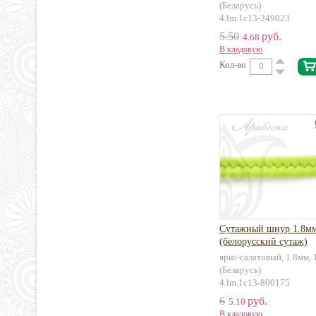
(Беларусь)
4.lm.1c13-249023
5.50
руб.
4.68
В кладовую
Кол-во
Сутажный шнур 1.8м
(белорусский сутаж)
ярко-салатовый, 1.8мм, 
(Беларусь)
4.lm.1c13-800175
6
руб.
5.10
В кладовую