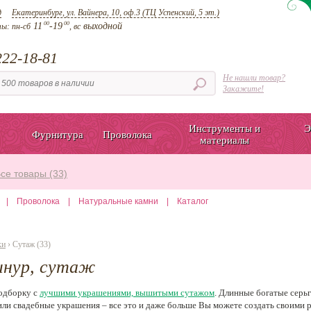
д
Екатеринбург, ул. Вайнера, 10, оф.3 (ТЦ Успенский, 5 эт.)
00
00
11
-19
выходной
ты:
пн-сб
, вс
22-18-81
Не нашли товар?
Закажите!
Инструменты и
Э
Фурнитура
Проволока
материалы
се товары (33)
|
Проволока
|
Натуральные камни
|
Каталог
ки
› Сутаж (33)
нур, сутаж
одборку с
лучшими украшениями, вышитыми сутажом
. Длинные богатые серь
 или свадебные украшения – все это и даже больше Вы можете создать своими 