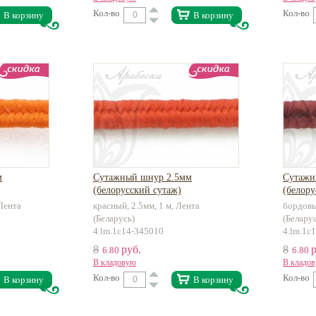
Кол-во
Кол-во
В корзину
В корзину
м
Сутажный шнур 2.5мм
Сутажн
(белорусский сутаж)
(белору
 Лента
красный, 2.5мм, 1 м, Лента
бордовы
(Беларусь)
(Белару
4.lm.1c14-345010
4.lm.1c
8
руб.
8
р
6.80
6.80
В кладовую
В кладо
Кол-во
Кол-во
В корзину
В корзину