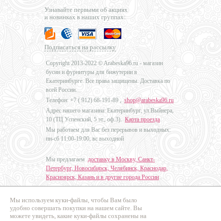
Узнавайте первыми об акциях
и новинках в наших группах:
Подписаться на рассылку
Copyright 2013-2022 © Arabeska96.ru - магазин
бусин и фурнитуры для бижутерии в
Екатеринбурге. Все права защищены. Доставка по
всей России.
Телефон: +7 (
912) 68-191-89
,
shop@arabeska96.ru
Адрес нашего магазина: Екатеринбург, ул.Выйнера,
10 (ТЦ Успенский, 5 эт., оф.3).
Карта проезда
Мы работаем для Вас без перерывов и выходных:
пн-сб 11:00-19:00, вс выходной
Мы предлагаем
доставку в Москву, Санкт-
Петербург, Новосибирск, Челябинск, Краснодар,
Красноярск, Казань и в другие города России
.
Мы используем куки-файлы, чтобы Вам было
Дизайн - Наталья Мальцева
удобно совершать покупки на нашем сайте. Вы
можете увидеть, какие куки-файлы сохранены на
Продвижение сайтов