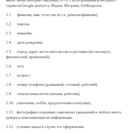
мною лично интернет-магазину, в т.ч. с использованием интернет-
сервисов Google analytics, Яндекс.Метрика, GetResponse:
Нетемнеющая фурнитура
1.1. фамилия, имя, отчество (в т.ч. девичья фамилия);
Всё для вышивки
1.2. пароль;
Проволока
1.3. никнейм;
Натуральные камни
1.4. дата рождения;
Каталог
1.5. город, адрес места жительства и доставки (по паспорту,
фактический, временный);
Новинки!
1.6. пол;
1.7. возраст;
Фотофорум
О магазине
1.8. номер телефона (домашний, сотовый, рабочий);
1.9. электронная почта (личная, рабочая);
1.10. увлечения, хобби, предпочтения в покупках;
1.11. фотографии созданных самолично украшений и любого иного
декора и описывающая их информация;
1.12. условия заказа в случае его оформления;