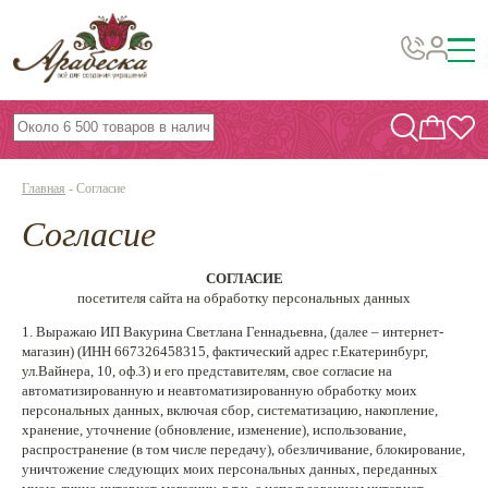
Бусины, подвески, декор
Бисер
Главная
-
Согласие
Вышивка украшений
Согласие
Фурнитура
Проволока
СОГЛАСИЕ
посетителя сайта на обработку персональных данных
Инструменты и материалы
1. Выражаю ИП Вакурина Светлана Геннадьевна, (далее – интернет-
магазин) (ИНН 667326458315, фактический адрес г.Екатеринбург,
Эпоксидная смола
ул.Вайнера, 10, оф.3) и его представителям, свое согласие на
автоматизированную и неавтоматизированную обработку моих
Шнуры, ленты, нитки
персональных данных, включая сбор, систематизацию, накопление,
хранение, уточнение (обновление, изменение), использование,
По темам и сезонам
распространение (в том числе передачу), обезличивание, блокирование,
уничтожение следующих моих персональных данных, переданных
Бисер TOHO