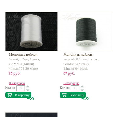
Мононить нейлон
Мононить нейлон
белый, 0.2мм, 1 упак,
черный, 0.15мм, 1 упак,
GAMMA (Китай)
GAMMA (Китай)
4.lm.mf-04-20-white
4.lm.mf-04-black
руб.
руб.
85
97
В кладовую
В кладовую
Кол-во
Кол-во
В корзину
В корзину