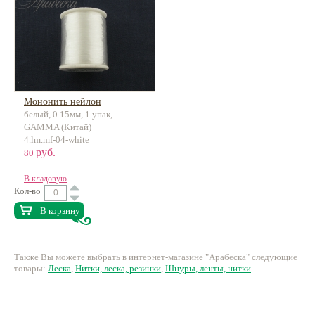
Мононить нейлон
белый, 0.15мм, 1 упак,
GAMMA (Китай)
4.lm.mf-04-white
руб.
80
В кладовую
Кол-во
В корзину
Также Вы можете выбрать в интернет-магазине "Арабеска" следующие
товары:
Леска
,
Нитки, леска, резинки
,
Шнуры, ленты, нитки