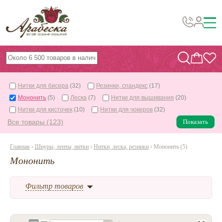
Бусины, подвески, декор
Бисер
Нитки для бисера
(32)
Резинки, спандекс
(17)
Вышивка украшений
Мононить
(5)
Леска
(7)
Нитки для вышивания
(20)
Фурнитура
Нитки для кисточек
(10)
Нитки для чокеров
(32)
Все товары (123)
Показать
Проволока
Инструменты и материалы
Главная
›
Шнуры, ленты, нитки
›
Нитки, леска, резинки
› Мононить (5)
Мононить
Эпоксидная смола
Шнуры, ленты, нитки
Фильтр товаров
По темам и сезонам
Бисер TOHO