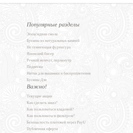
Популярные разделы
Эпоксидная смола
Бусины из натуральных камней
Не темнеющая фурнитура
Японский бисер
Речной жемчуг, перламутр
Подвески
Нитки для вышивки и бисероплетения
Бусины Дзи
Важно!
Текущие акции
Как сделать заказ?
Как пользоваться кладовой?
Как пользоваться фильтром?
Безопасность платежей через PayU
Публичная оферта