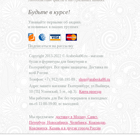
Будьте в курсе!
Узнавайте первыми об акциях
и новинках в наших группах:
Подписаться на рассылку
Copyright 2013-2022 © Arabeska96.ru - магазин
бусин и фурнитуры для бижутерии в
Екатеринбурге. Все права защищены. Доставка по
всей России.
Телефон: +7 (
912) 68-191-89
,
shop@arabeska96.ru
Адрес нашего магазина: Екатеринбург, ул.Выйнера,
10 (ТЦ Успенский, 5 эт., оф.3).
Карта проезда
Мы работаем для Вас без перерывов и выходных:
пн-сб 11:00-19:00, вс выходной
Мы предлагаем
доставку в Москву, Санкт-
Петербург, Новосибирск, Челябинск, Краснодар,
Красноярск, Казань и в другие города России
.