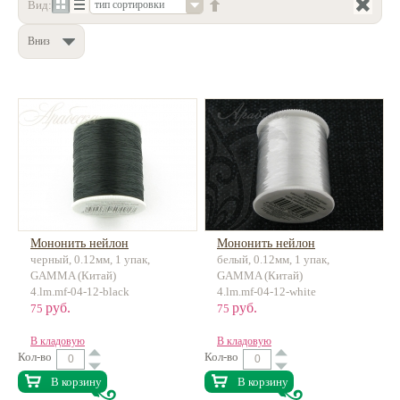
Вид:
тип сортировки
Нетемнеющая фурнитура
Вниз
Всё для вышивки
Проволока
Натуральные камни
Каталог
Новинки!
Фотофорум
О магазине
Мононить нейлон
Мононить нейлон
черный, 0.12мм, 1 упак,
белый, 0.12мм, 1 упак,
GAMMA (Китай)
GAMMA (Китай)
4.lm.mf-04-12-black
4.lm.mf-04-12-white
руб.
руб.
75
75
В кладовую
В кладовую
Кол-во
Кол-во
В корзину
В корзину