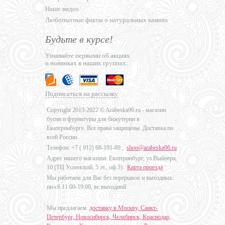
Наше видео
Любопытные факты о натуральных камнях
Будьте в курсе!
Узнавайте первыми об акциях
и новинках в наших группах:
Подписаться на рассылку
Copyright 2013-2022 © Arabeska96.ru - магазин
бусин и фурнитуры для бижутерии в
Екатеринбурге. Все права защищены. Доставка по
всей России.
Телефон: +7 (
912) 68-191-89
,
shop@arabeska96.ru
Адрес нашего магазина: Екатеринбург, ул.Выйнера,
10 (ТЦ Успенский, 5 эт., оф.3).
Карта проезда
Мы работаем для Вас без перерывов и выходных:
пн-сб 11:00-19:00, вс выходной
Мы предлагаем
доставку в Москву, Санкт-
Петербург, Новосибирск, Челябинск, Краснодар,