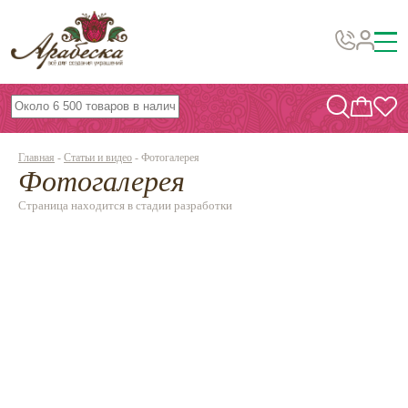
Бусины, подвески, декор
Бисер
Главная
-
Статьи и видео
-
Фотогалерея
Вышивка украшений
Фотогалерея
Фурнитура
Страница находится в стадии разработки
Проволока
Инструменты и материалы
Эпоксидная смола
Шнуры, ленты, нитки
По темам и сезонам
Бисер TOHO