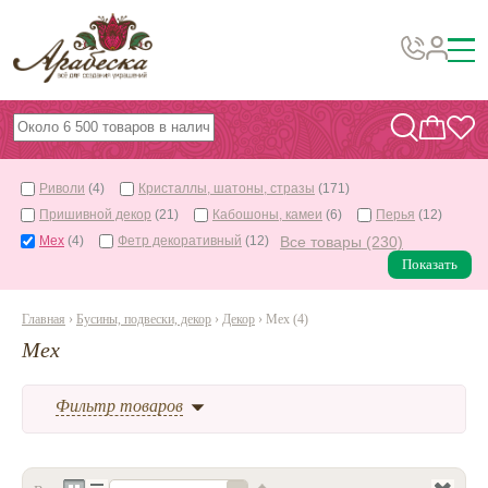
Бусины, подвески, декор
Бисер
Риволи
(4)
Кристаллы, шатоны, стразы
(171)
Вышивка украшений
Пришивной декор
(21)
Кабошоны, камеи
(6)
Перья
(12)
Фурнитура
Мех
(4)
Фетр декоративный
(12)
Все товары (230)
Показать
Проволока
Инструменты и материалы
Главная
›
Бусины, подвески, декор
›
Декор
› Мех (4)
Мех
Эпоксидная смола
Шнуры, ленты, нитки
Фильтр товаров
По темам и сезонам
Бисер TOHO