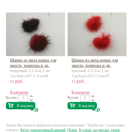
Шарик из меха норки для
Шарик из меха норки для
хвоста, помпона и др.
хвоста, помпона и др.
бордовый, 2-2.5см, 1 шт
красный, 2-2.5см, 1 шт
2.pr.find-s267-2.5cm-06
2.pr.find-s267-2.5cm-07
руб.
руб.
15
15
В кладовую
В кладовую
Кол-во
Кол-во
В корзину
В корзину
Также Вы можете выбрать в интернет-магазине "Арабеска" следующие
товары:
Фетр декоративный мягкий
,
Декор
,
Бусины, подвески, декор