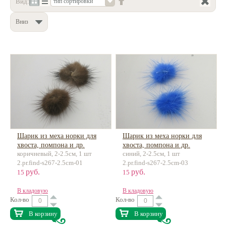
Вид:
тип сортировки
Нетемнеющая фурнитура
Вниз
Всё для вышивки
Проволока
Натуральные камни
Каталог
Новинки!
Фотофорум
Шарик из меха норки для
О магазине
Шарик из меха норки для
хвоста, помпона и др.
хвоста, помпона и др.
коричневый, 2-2.5см, 1 шт
синий, 2-2.5см, 1 шт
2.pr.find-s267-2.5cm-01
2.pr.find-s267-2.5cm-03
руб.
руб.
15
15
В кладовую
В кладовую
Кол-во
Кол-во
В корзину
В корзину