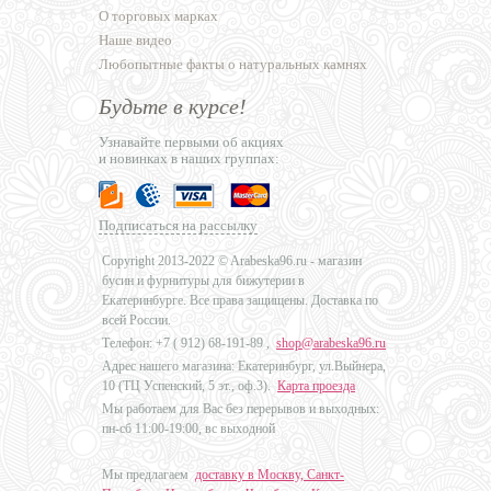
О торговых марках
Наше видео
Любопытные факты о натуральных камнях
Будьте в курсе!
Узнавайте первыми об акциях
и новинках в наших группах:
Подписаться на рассылку
Copyright 2013-2022 © Arabeska96.ru - магазин
бусин и фурнитуры для бижутерии в
Екатеринбурге. Все права защищены. Доставка по
всей России.
Телефон: +7 (
912) 68-191-89
,
shop@arabeska96.ru
Адрес нашего магазина: Екатеринбург, ул.Выйнера,
10 (ТЦ Успенский, 5 эт., оф.3).
Карта проезда
Мы работаем для Вас без перерывов и выходных:
пн-сб 11:00-19:00, вс выходной
Мы предлагаем
доставку в Москву, Санкт-