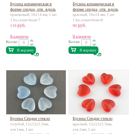
Бусина керамическая в
Бусина керамическая в
форме сердца, отв. вдоль
форме сердца, отв. вдоль
оранжевый, 16х14 мм, 1 шт
красный, 16х14 мм, 1 шт
1.bu.ceram-heart-7
1.bu.ceram-heart-8
руб.
руб.
110
90
В кладовую
В кладовую
Кол-во
Кол-во
В корзину
В корзину
Бусина Сердце стекло
Бусина Сердце стекло
голубой, 12x12x5.5мм,
красный, 12x12x5.5мм,
отв.1мм, 1 шт
отв.1мм, 1 шт