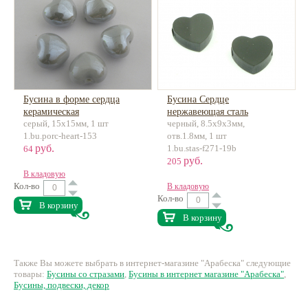
Бусина в форме сердца
Бусина Сердце
керамическая
нержавеющая сталь
серый, 15х15мм, 1 шт
черный, 8.5x9x3мм,
1.bu.porc-heart-153
отв.1.8мм, 1 шт
руб.
1.bu.stas-f271-19b
64
руб.
205
В кладовую
Кол-во
В кладовую
Кол-во
В корзину
В корзину
Также Вы можете выбрать в интернет-магазине "Арабеска" следующие
товары:
Бусины со стразами
,
Бусины в интернет магазине "Арабеска"
,
Бусины, подвески, декор