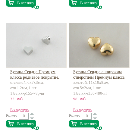
В корзину
В корзину
Бусина Сердце Премиум
Бусина Сердце с широким
класса родиевое покрытие,
отверстием Премиум класса
стальной, 6х7х3мм,
золотой, 11х10х8мм,
латунь
18К позолота, латунь
отв.1.2мм, 1 шт
отв.5х2мм, 1 шт
1.bu.kk-p155-78p-nr
1.bu.kk-s356-480-nf
руб.
руб.
35
98
В кладовую
В кладовую
Кол-во
Кол-во
В корзину
В корзину