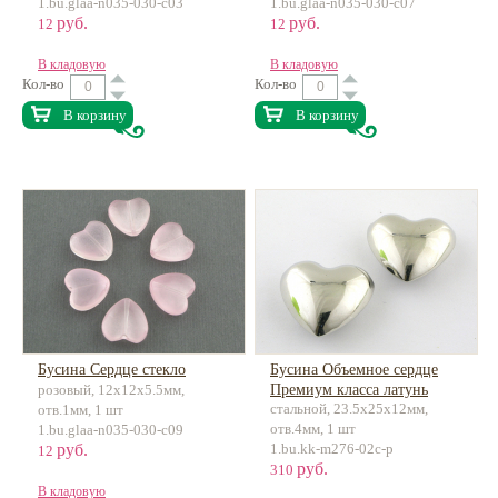
1.bu.glaa-n035-030-c03
1.bu.glaa-n035-030-c07
руб.
руб.
12
12
В кладовую
В кладовую
Кол-во
Кол-во
В корзину
В корзину
Бусина Сердце стекло
Бусина Объемное сердце
розовый, 12x12x5.5мм,
Премиум класса латунь
стальной, 23.5x25x12мм,
отв.1мм, 1 шт
отв.4мм, 1 шт
1.bu.glaa-n035-030-c09
руб.
1.bu.kk-m276-02c-p
12
руб.
310
В кладовую