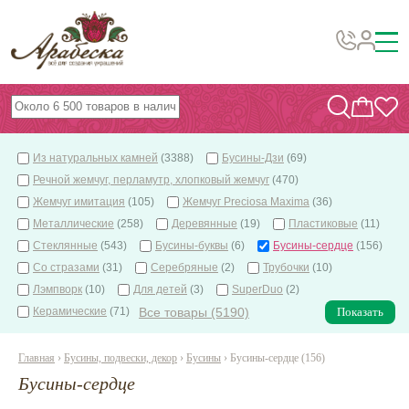
Бусины, подвески, декор
Бисер
Из натуральных камней
(3388)
Бусины-Дзи
(69)
Вышивка украшений
Речной жемчуг, перламутр, хлопковый жемчуг
(470)
Фурнитура
Жемчуг имитация
(105)
Жемчуг Preciosa Maxima
(36)
Металлические
(258)
Деревянные
(19)
Пластиковые
(11)
Проволока
Стеклянные
(543)
Бусины-буквы
(6)
Бусины-сердце
(156)
Инструменты и материалы
Со стразами
(31)
Серебряные
(2)
Трубочки
(10)
Лэмпворк
(10)
Для детей
(3)
SuperDuo
(2)
Эпоксидная смола
Керамические
(71)
Все товары (5190)
Показать
Шнуры, ленты, нитки
Главная
›
Бусины, подвески, декор
›
Бусины
› Бусины-сердце (156)
По темам и сезонам
Бусины-сердце
Бисер TOHO