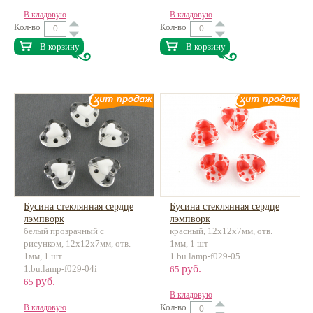
В кладовую
В кладовую
Кол-во
Кол-во
В корзину
В корзину
Бусина стеклянная сердце
Бусина стеклянная сердце
лэмпворк
лэмпворк
белый прозрачный с
красный, 12х12х7мм, отв.
рисунком, 12х12х7мм, отв.
1мм, 1 шт
1мм, 1 шт
1.bu.lamp-f029-05
руб.
1.bu.lamp-f029-04i
65
руб.
65
В кладовую
Кол-во
В кладовую