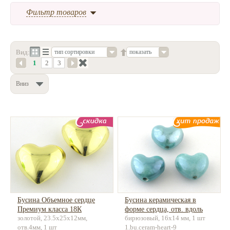
Фильтр товаров
Нетемнеющая фурнитура
Всё для вышивки
Проволока
Вид:
показать
тип сортировки
1
2
3
Натуральные камни
Вниз
Каталог
Новинки!
Фотофорум
О магазине
Бусина Объемное сердце
Бусина керамическая в
Премиум класса 18К
форме сердца, отв. вдоль
золотой, 23.5x25x12мм,
бирюзовый, 16х14 мм, 1 шт
позолота, латунь
отв.4мм, 1 шт
1.bu.ceram-heart-9