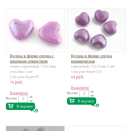
Бусина в форме сердца с
Бусина в форме сердца
широким отверстием
керамическая
темно-сиреневый, 15x12мм,
сиреневый, 15х15мм, 1 шт
керамическая
отв.2мм, 1 шт
1.bu.porc-heart-151
руб.
1.bu.porc-heart-07
64
руб.
70
В кладовую
Кол-во
В кладовую
Кол-во
В корзину
В корзину