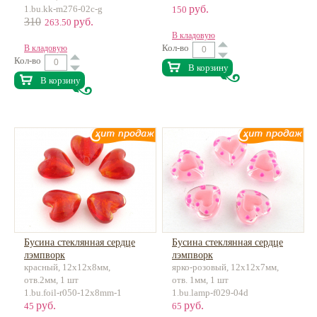
руб.
1.bu.kk-m276-02c-g
150
310
руб.
263.50
В кладовую
Кол-во
В кладовую
Кол-во
В корзину
В корзину
Бусина стеклянная сердце
Бусина стеклянная сердце
лэмпворк
лэмпворк
красный, 12х12х8мм,
ярко-розовый, 12х12х7мм,
отв.2мм, 1 шт
отв. 1мм, 1 шт
1.bu.foil-r050-12x8mm-1
1.bu.lamp-f029-04d
руб.
руб.
45
65