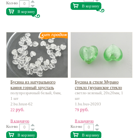
Кол-во
В корзину
В корзину
Бусина из натурального
Бусина в стиле Мурано
камня горный хрусталь
стекло (муранское стекло
полупрозрачный белый, 6мм,
светло-зеленый, 20х20мм, 1
Сердце, отв.вдоль
имитация) сердце
1 шт
шт
2.bu.hrust-62
1.bu.bus-20203
руб.
руб.
22
79
В кладовую
В кладовую
Кол-во
Кол-во
В корзину
В корзину