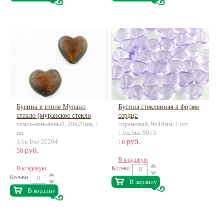
Бусина в стиле Мурано
Бусина стеклянная в форме
стекло (муранское стекло
сердца
темно-коньячный, 20х20мм, 1
сиреневый, 9х10мм, 1 шт
имитация) сердце
шт
1.bu.bus-9013
руб.
1.bu.bus-20204
10
руб.
58
В кладовую
Кол-во
В кладовую
Кол-во
В корзину
В корзину