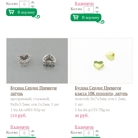
Кол-во
В кладовую
Кол-во
В корзину
В корзину
Бусина Сердце Премиум
Бусина Сердце Премиум
латунь
класса 18К позолота, латунь
прозрачный, стальной,
золотой, 6х7х3мм, отв.1.2мм,
9х8х3.5мм, отв.1х2мм, 1 шт
1 шт
1.bu.kk-o061-05p-nr
1.bu.kk-p155-78g-nr
руб.
руб.
210
46
В кладовую
В кладовую
Кол-во
Кол-во