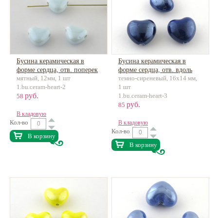
Бусина керамическая в
Бусина керамическая в
форме сердца, отв. поперек
форме сердца, отв. вдоль
мятный, 12мм, 1 шт
темно-сиреневый, 16х14 мм,
1.bu.ceram-heart-2
1 шт
руб.
1.bu.ceram-heart-3
58
руб.
85
В кладовую
Кол-во
В кладовую
Кол-во
В корзину
В корзину