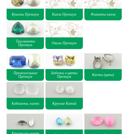
Кушоны Премиум
Капли Премиум
Фианиты капли
Триллианты
Овалы Премиум
Премиум
Прямоугольные
Бабочки и цветы
Касты (цапы)
Премиум
Премиум
Кабошоны, камеи
Круглые Китай
Кристаллы навет