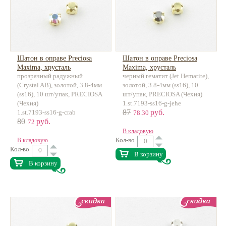
Шатон в оправе Preciosa
Шатон в оправе Preciosa
Maxima, хрусталь
Maxima, хрусталь
прозрачный радужный
черный гематит (Jet Hematite),
(Crystal AB), золотой, 3.8-4мм
золотой, 3.8-4мм (ss16), 10
(ss16), 10 шт/упак, PRECIOSA
шт/упак, PRECIOSA (Чехия)
(Чехия)
1.st.7193-ss16-g-jehe
87
руб.
1.st.7193-ss16-g-crab
78.30
80
руб.
72
В кладовую
Кол-во
В кладовую
Кол-во
В корзину
В корзину