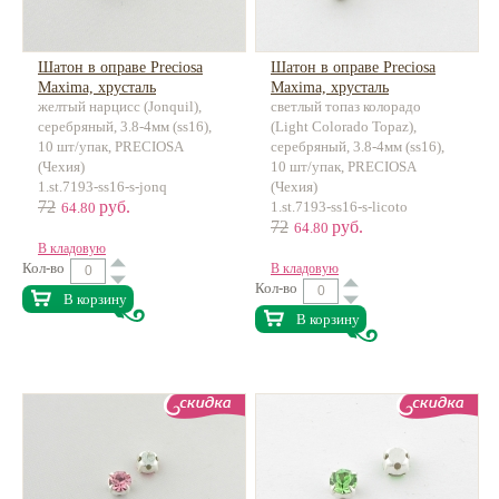
Шатон в оправе Preciosa
Шатон в оправе Preciosa
Maxima, хрусталь
Maxima, хрусталь
желтый нарцисс (Jonquil),
светлый топаз колорадо
серебряный, 3.8-4мм (ss16),
(Light Colorado Topaz),
10 шт/упак, PRECIOSA
серебряный, 3.8-4мм (ss16),
(Чехия)
10 шт/упак, PRECIOSA
1.st.7193-ss16-s-jonq
(Чехия)
72
руб.
1.st.7193-ss16-s-licoto
64.80
72
руб.
64.80
В кладовую
Кол-во
В кладовую
Кол-во
В корзину
В корзину