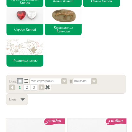
Капли Китай
Овалы Китай
Китай
Керамика из
Сердце Китай
Камлака
Фианиты овалы
Вид:
показать
тип сортировки
1
2
3
Вниз