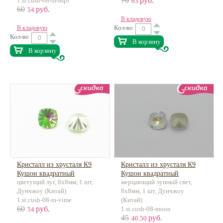
70
руб.
1.st.cush-08-m-aspi
63
60
руб.
54
В кладовую
Кол-во
В кладовую
Кол-во
В корзину
В корзину
Кристалл из хрусталя К9
Кристалл из хрусталя К9
Кушон квадратный
Кушон квадратный
цветущий луг, 8х8мм, 1 шт,
мерцающий лунный свет,
Лучистый
Дунчжоу (Китай)
8х8мм, 1 шт, Дунчжоу
1.st.cush-08-m-vime
(Китай)
60
руб.
1.st.cush-08-moon
54
45
руб.
40.50