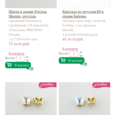
Шатон в оправе Preciosa
Кристалл из хрусталя К9 в
Maxima, хрусталь
оправе Бабочка
сиреневый (Tanzanite),
глубокое синее море, золотой,
серебряный, 3.8-4мм (ss16),
9х10мм, 1 шт, Дунчжоу
10 шт/упак, PRECIOSA
(Китай)
(Чехия)
1.st.butfly-910-bebl-gold
45
руб.
1.st.7193-ss16-s-tanz
40.50
72
руб.
64.80
В кладовую
Кол-во
В кладовую
Кол-во
В корзину
В корзину