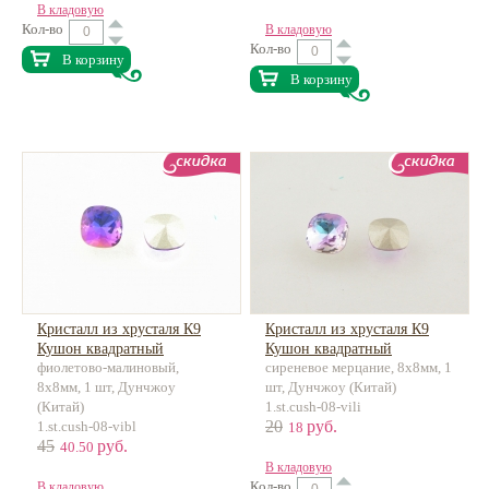
В кладовую
Кол-во
В кладовую
Кол-во
В корзину
В корзину
Кристалл из хрусталя К9
Кристалл из хрусталя К9
Кушон квадратный
Кушон квадратный
фиолетово-малиновый,
сиреневое мерцание, 8х8мм, 1
8х8мм, 1 шт, Дунчжоу
шт, Дунчжоу (Китай)
(Китай)
1.st.cush-08-vili
20
руб.
1.st.cush-08-vibl
18
45
руб.
40.50
В кладовую
Кол-во
В кладовую