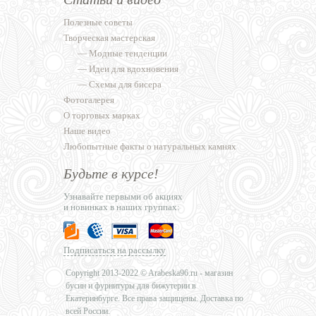
Полезные советы
Творческая мастерская
—
Модные тенденции
—
Идеи для вдохновения
—
Схемы для бисера
Фотогалерея
О торговых марках
Наше видео
Любопытные факты о натуральных камнях
Будьте в курсе!
Узнавайте первыми об акциях
и новинках в наших группах:
Подписаться на рассылку
Copyright 2013-2022 © Arabeska96.ru - магазин
бусин и фурнитуры для бижутерии в
Екатеринбурге. Все права защищены. Доставка по
всей России.