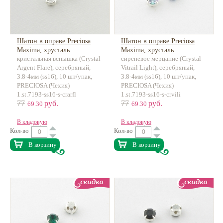
Шатон в оправе Preciosa
Шатон в оправе Preciosa
Maxima, хрусталь
Maxima, хрусталь
кристальная вспышка (Crystal
сиреневое мерцание (Crystal
Argent Flare), серебряный,
Vitrail Light), серебряный,
3.8-4мм (ss16), 10 шт/упак,
3.8-4мм (ss16), 10 шт/упак,
PRECIOSA (Чехия)
PRECIOSA (Чехия)
1.st.7193-ss16-s-crarfl
1.st.7193-ss16-s-crvili
77
руб.
77
руб.
69.30
69.30
В кладовую
В кладовую
Кол-во
Кол-во
В корзину
В корзину