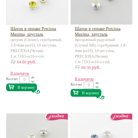
Шатон в оправе Preciosa
Шатон в оправе Preciosa
Maxima, хрусталь
Maxima, хрусталь
цитрин (Citrine), серебряный,
прозрачный радужный
3.8-4мм (ss16), 10 шт/упак,
(Crystal AB), серебряный, 3.8-
PRECIOSA (Чехия)
4мм (ss16), 10 шт/упак,
1.st.7193-ss16-s-citr
PRECIOSA (Чехия)
72
руб.
1.st.7193-ss16-s-crab
64.80
77
руб.
69.30
В кладовую
Кол-во
В кладовую
Кол-во
В корзину
В корзину