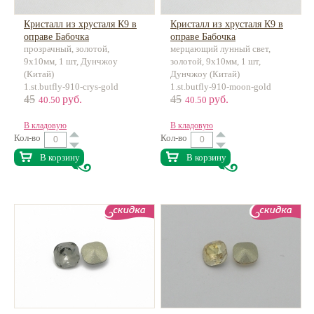
Кристалл из хрусталя К9 в
Кристалл из хрусталя К9 в
оправе Бабочка
оправе Бабочка
прозрачный, золотой,
мерцающий лунный свет,
9х10мм, 1 шт, Дунчжоу
золотой, 9х10мм, 1 шт,
(Китай)
Дунчжоу (Китай)
1.st.butfly-910-crys-gold
1.st.butfly-910-moon-gold
45
руб.
45
руб.
40.50
40.50
В кладовую
В кладовую
Кол-во
Кол-во
В корзину
В корзину