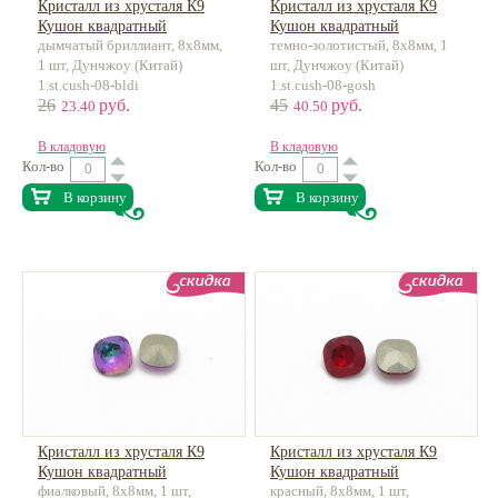
Кристалл из хрусталя К9
Кристалл из хрусталя К9
Кушон квадратный
Кушон квадратный
дымчатый бриллиант, 8х8мм,
темно-золотистый, 8х8мм, 1
1 шт, Дунчжоу (Китай)
шт, Дунчжоу (Китай)
1.st.cush-08-bldi
1.st.cush-08-gosh
26
руб.
45
руб.
23.40
40.50
В кладовую
В кладовую
Кол-во
Кол-во
В корзину
В корзину
Кристалл из хрусталя К9
Кристалл из хрусталя К9
Кушон квадратный
Кушон квадратный
фиалковый, 8х8мм, 1 шт,
красный, 8х8мм, 1 шт,