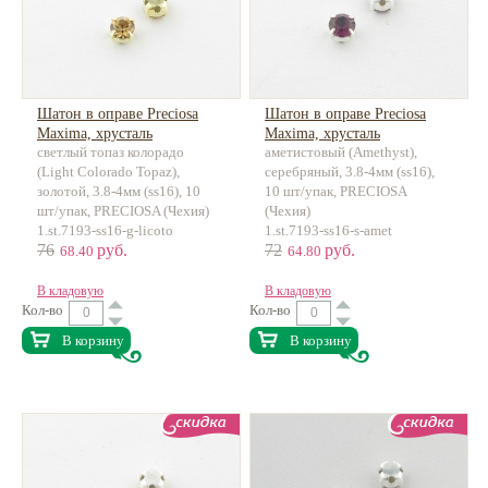
Шатон в оправе Preciosa
Шатон в оправе Preciosa
Maxima, хрусталь
Maxima, хрусталь
светлый топаз колорадо
аметистовый (Amethyst),
(Light Colorado Topaz),
серебряный, 3.8-4мм (ss16),
золотой, 3.8-4мм (ss16), 10
10 шт/упак, PRECIOSA
шт/упак, PRECIOSA (Чехия)
(Чехия)
1.st.7193-ss16-g-licoto
1.st.7193-ss16-s-amet
76
руб.
72
руб.
68.40
64.80
В кладовую
В кладовую
Кол-во
Кол-во
В корзину
В корзину