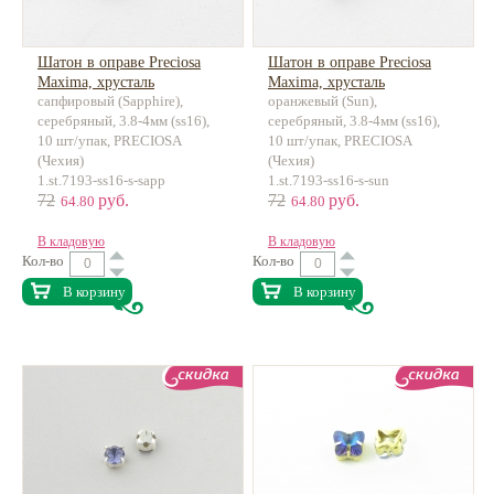
Шатон в оправе Preciosa
Шатон в оправе Preciosa
Maxima, хрусталь
Maxima, хрусталь
сапфировый (Sapphire),
оранжевый (Sun),
серебряный, 3.8-4мм (ss16),
серебряный, 3.8-4мм (ss16),
10 шт/упак, PRECIOSA
10 шт/упак, PRECIOSA
(Чехия)
(Чехия)
1.st.7193-ss16-s-sapp
1.st.7193-ss16-s-sun
72
руб.
72
руб.
64.80
64.80
В кладовую
В кладовую
Кол-во
Кол-во
В корзину
В корзину