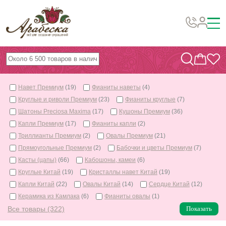
Бусины, подвески, декор
Бисер
Навет Премиум
(19)
Фианиты наветы
(4)
Вышивка украшений
Круглые и риволи Премиум
(23)
Фианиты круглые
(7)
Фурнитура
Шатоны Preciosa Maxima
(17)
Кушоны Премиум
(36)
Капли Премиум
(17)
Фианиты капли
(2)
Проволока
Триллианты Премиум
(2)
Овалы Премиум
(21)
Инструменты и материалы
Прямоугольные Премиум
(2)
Бабочки и цветы Премиум
(7)
Касты (цапы)
(66)
Кабошоны, камеи
(6)
Эпоксидная смола
Круглые Китай
(19)
Кристаллы навет Китай
(19)
Шнуры, ленты, нитки
Капли Китай
(22)
Овалы Китай
(14)
Сердце Китай
(12)
Керамика из Камлака
(6)
Фианиты овалы
(1)
По темам и сезонам
Все товары (322)
Показать
Бисер TOHO