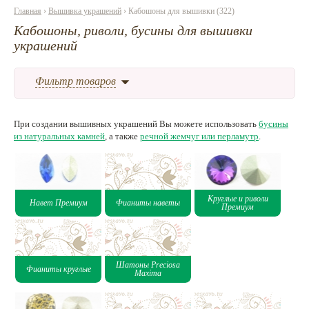
Главная
›
Вышивка украшений
› Кабошоны для вышивки (322)
Нетемнеющая фурнитура
Кабошоны, риволи, бусины для вышивки
украшений
Всё для вышивки
Проволока
Фильтр товаров
Натуральные камни
Каталог
При создании вышивных украшений Вы можете использовать
бусины
из натуральных камней
, а также
речной жемчуг или перламутр
.
Новинки!
Фотофорум
О магазине
Круглые и риволи
Навет Премиум
Фианиты наветы
Премиум
Шатоны Preciosa
Фианиты круглые
Maxima