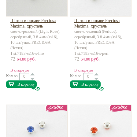
Шатон в оправе Preciosa
Шатон в оправе Preciosa
Maxima, хрусталь
Maxima, хрусталь
светло-розовый (Light Rose),
светло-зеленый (Peridot),
серебряный, 3.8-4мм (ss16),
серебряный, 3.8-4мм (ss16),
10 шт/упак, PRECIOSA
10 шт/упак, PRECIOSA
(Чехия)
(Чехия)
1.st.7193-ss16-s-liro
1.st.7193-ss16-s-peri
72
руб.
72
руб.
64.80
64.80
В кладовую
В кладовую
Кол-во
Кол-во
В корзину
В корзину