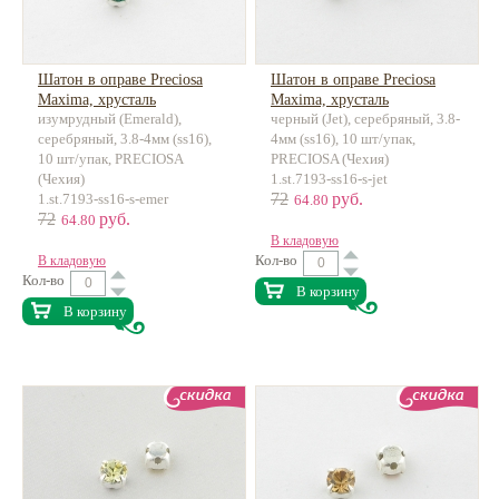
Шатон в оправе Preciosa
Шатон в оправе Preciosa
Maxima, хрусталь
Maxima, хрусталь
изумрудный (Emerald),
черный (Jet), серебряный, 3.8-
серебряный, 3.8-4мм (ss16),
4мм (ss16), 10 шт/упак,
10 шт/упак, PRECIOSA
PRECIOSA (Чехия)
(Чехия)
1.st.7193-ss16-s-jet
72
руб.
1.st.7193-ss16-s-emer
64.80
72
руб.
64.80
В кладовую
Кол-во
В кладовую
Кол-во
В корзину
В корзину