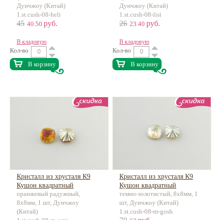
Дунчжоу (Китай)
Дунчжоу (Китай)
1.st.cush-08-heli
1.st.cush-08-lisi
45
руб.
26
руб.
40.50
23.40
В кладовую
В кладовую
Кол-во
Кол-во
В корзину
В корзину
Кристалл из хрусталя К9
Кристалл из хрусталя К9
Кушон квадратный
Кушон квадратный
оранжевый радужный,
темно-золотистый, 8х8мм, 1
Лучистый
Лучистый
8х8мм, 1 шт, Дунчжоу
шт, Дунчжоу (Китай)
(Китай)
1.st.cush-08-m-gosh