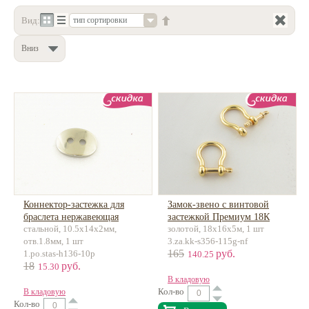
Вид:
тип сортировки
Нетемнеющая фурнитура
Всё для вышивки
Вниз
Проволока
Натуральные камни
Каталог
Новинки!
Фотофорум
О магазине
Коннектор-застежка для
Замок-звено с винтовой
браслета нержавеющая
застежкой Премиум 18К
стальной, 10.5х14х2мм,
золотой, 18х16х5м, 1 шт
сталь
позолота, латунь
отв.1.8мм, 1 шт
3.za.kk-s356-115g-nf
165
руб.
1.po.stas-h136-10p
140.25
18
руб.
15.30
В кладовую
Кол-во
В кладовую
Кол-во