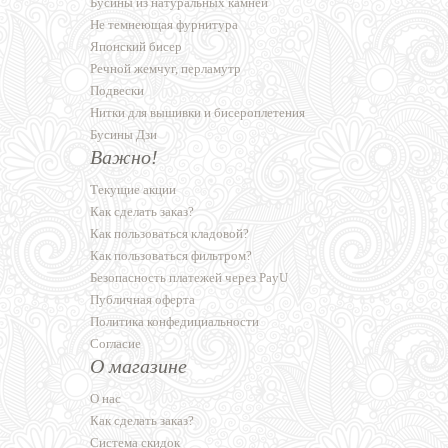
Бусины из натуральных камней
Не темнеющая фурнитура
Японский бисер
Речной жемчуг, перламутр
Подвески
Нитки для вышивки и бисероплетения
Бусины Дзи
Важно!
Текущие акции
Как сделать заказ?
Как пользоваться кладовой?
Как пользоваться фильтром?
Безопасность платежей через PayU
Публичная оферта
Политика конфедициальности
Согласие
О магазине
О нас
Как сделать заказ?
Система скидок