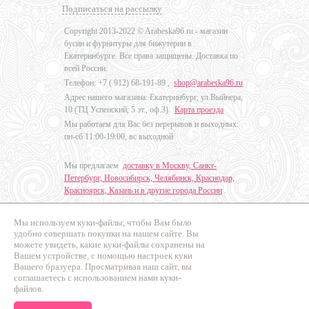
Подписаться на рассылку
Copyright 2013-2022 © Arabeska96.ru - магазин
бусин и фурнитуры для бижутерии в
Екатеринбурге. Все права защищены. Доставка по
всей России.
Телефон: +7 (
912) 68-191-89
,
shop@arabeska96.ru
Адрес нашего магазина: Екатеринбург, ул.Выйнера,
10 (ТЦ Успенский, 5 эт., оф.3).
Карта проезда
Мы работаем для Вас без перерывов и выходных:
пн-сб 11:00-19:00, вс выходной
Мы предлагаем
доставку в Москву, Санкт-
Петербург, Новосибирск, Челябинск, Краснодар,
Красноярск, Казань и в другие города России
.
Мы используем куки-файлы, чтобы Вам было
Дизайн - Наталья Мальцева
удобно совершать покупки на нашем сайте. Вы
можете увидеть, какие куки-файлы сохранены на
Продвижение сайтов
Вашем устройстве, с помощью настроек куки
Промо Эксперт
Вашего бразуера. Просматривая наш сайт, вы
соглашаетесь с использованием нами куки-
файлов.