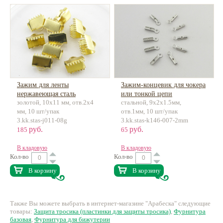
Зажим для ленты
Зажим-концевик для чокера
нержавеющая сталь
или тонкой цепи
золотой, 10x11 мм, отв.2x4
стальной, 9х2х1.5мм,
нержав.сталь
мм, 10 шт/упак
отв.1мм, 10 шт/упак
3.kk.stas-j011-08g
3.kk.stas-k146-007-2mm
руб.
руб.
185
65
В кладовую
В кладовую
Кол-во
Кол-во
В корзину
В корзину
Также Вы можете выбрать в интернет-магазине "Арабеска" следующие
товары:
Защита тросика (пластинки для защиты тросика)
,
Фурнитура
базовая
,
Фурнитура для бижутерии