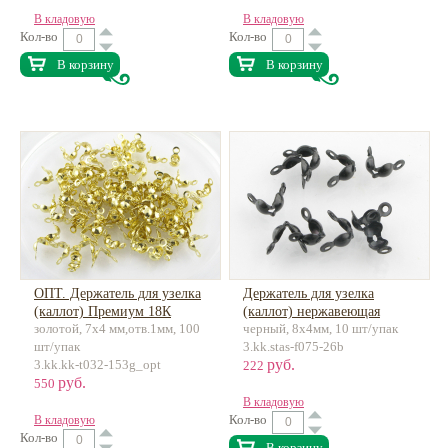
В кладовую
В кладовую
Кол-во
Кол-во
В корзину
В корзину
ОПТ. Держатель для узелка
Держатель для узелка
(каллот) Премиум 18К
(каллот) нержавеющая
золотой, 7x4 мм,отв.1мм, 100
черный, 8x4мм, 10 шт/упак
позолота, латунь
сталь
шт/упак
3.kk.stas-f075-26b
руб.
3.kk.kk-t032-153g_opt
222
руб.
550
В кладовую
Кол-во
В кладовую
Кол-во
В корзину