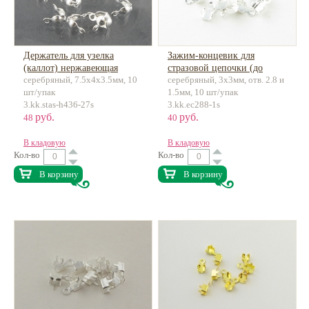
Держатель для узелка
Зажим-концевик для
(каллот) нержавеющая
стразовой цепочки (до
серебряный, 7.5х4х3.5мм, 10
серебряный, 3х3мм, отв. 2.8 и
сталь
2.5мм) Премиум класса
шт/упак
1.5мм, 10 шт/упак
латунь
3.kk.stas-h436-27s
3.kk.ec288-1s
руб.
руб.
48
40
В кладовую
В кладовую
Кол-во
Кол-во
В корзину
В корзину