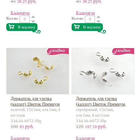
45
руб.
45
руб.
38.25
38.25
В кладовую
В кладовую
Кол-во
Кол-во
В корзину
В корзину
Держатель для узелка
Держатель для узелка
(каллот) Цветок Премиум
(каллот) Цветок Премиум,
золотой, 15x5мм, отв.1мм, 4
серебряный, 15х5мм,
18К позолота, латунь
латунь
шт/упак
отв.1мм, 4 шт/упак
3.kk.kk-b072-30g
3.kk.kk-b072-30p
100
руб.
126
руб.
85
107.10
В кладовую
В кладовую