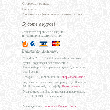
О торговых марках
Наше видео
Любопытные факты о натуральных камнях
Будьте в курсе!
Узнавайте первыми об акциях
и новинках в наших группах:
Подписаться на рассылку
Copyright 2013-2022 © Arabeska96.ru - магазин
бусин и фурнитуры для бижутерии в
Екатеринбурге. Все права защищены. Доставка по
всей России.
Телефон: +7 (
912) 68-191-89
,
shop@arabeska96.ru
Адрес нашего магазина: Екатеринбург, ул.Выйнера,
10 (ТЦ Успенский, 5 эт., оф.3).
Карта проезда
Мы работаем для Вас без перерывов и выходных:
пн-сб 11:00-19:00, вс выходной
Мы предлагаем
доставку в Москву, Санкт-