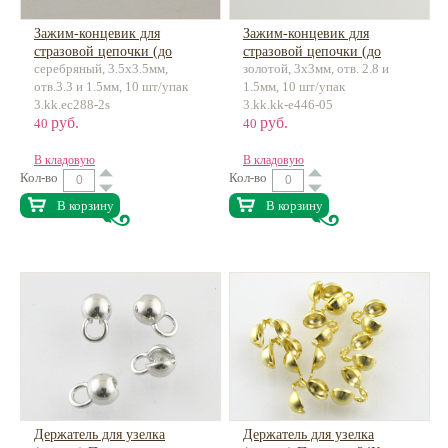
Зажим-концевик для
Зажим-концевик для
стразовой цепочки (до
стразовой цепочки (до
серебряный, 3.5х3.5мм,
золотой, 3х3мм, отв. 2.8 и
3мм) Премиум класса
2.5мм) Премиум класса
отв.3.3 и 1.5мм, 10 шт/упак
1.5мм, 10 шт/упак
латунь
латунь
3.kk.ec288-2s
3.kk.kk-e446-05
руб.
руб.
40
40
В кладовую
В кладовую
Кол-во
Кол-во
В корзину
В корзину
Держатель для узелка
Держатель для узелка