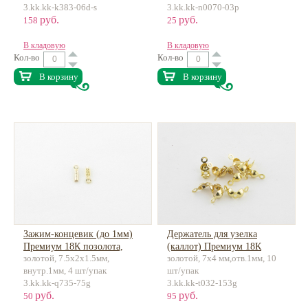
3.kk.kk-k383-06d-s
3.kk.kk-n0070-03p
руб.
руб.
158
25
В кладовую
В кладовую
Кол-во
Кол-во
В корзину
В корзину
Зажим-концевик (до 1мм)
Держатель для узелка
Премиум 18К позолота,
(каллот) Премиум 18К
золотой, 7.5х2х1.5мм,
золотой, 7x4 мм,отв.1мм, 10
латунь
позолота, латунь
внутр.1мм, 4 шт/упак
шт/упак
3.kk.kk-q735-75g
3.kk.kk-t032-153g
руб.
руб.
50
95