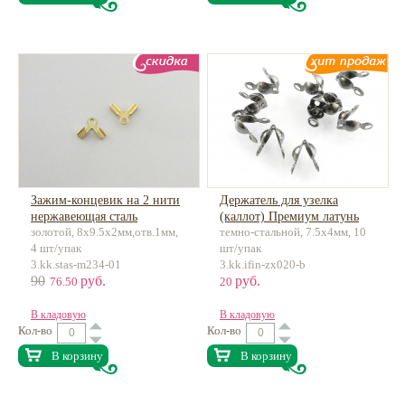
Зажим-концевик на 2 нити
Держатель для узелка
нержавеющая сталь
(каллот) Премиум латунь
золотой, 8х9.5х2мм,отв.1мм,
темно-стальной, 7.5x4мм, 10
4 шт/упак
шт/упак
3.kk.stas-m234-01
3.kk.ifin-zx020-b
90
руб.
руб.
76.50
20
В кладовую
В кладовую
Кол-во
Кол-во
В корзину
В корзину