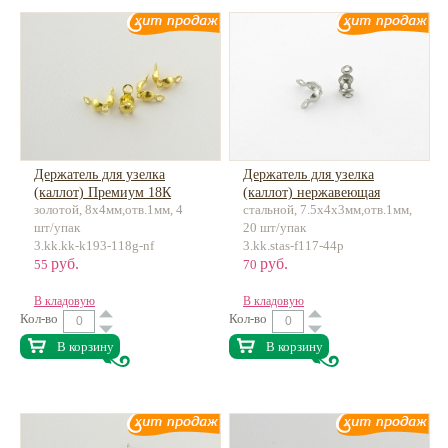
Держатель для узелка
Держатель для узелка
(каллот) Премиум 18К
(каллот) нержавеющая
золотой, 8х4мм,отв.1мм, 4
стальной, 7.5х4х3мм,отв.1мм,
позолота, латунь
сталь
шт/упак
20 шт/упак
3.kk.kk-k193-118g-nf
3.kk.stas-f117-44p
руб.
руб.
55
70
В кладовую
В кладовую
Кол-во
Кол-во
В корзину
В корзину