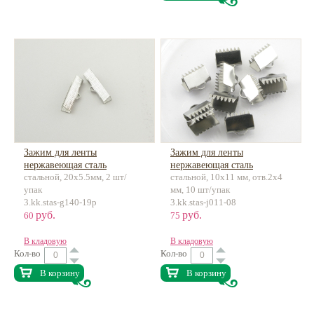
Зажим для ленты
Зажим для ленты
нержавеющая сталь
нержавеющая сталь
стальной, 20х5.5мм, 2 шт/
стальной, 10x11 мм, отв.2x4
упак
мм, 10 шт/упак
3.kk.stas-g140-19p
3.kk.stas-j011-08
руб.
руб.
60
75
В кладовую
В кладовую
Кол-во
Кол-во
В корзину
В корзину