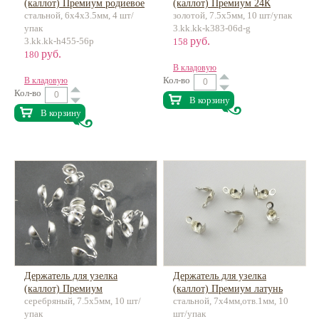
(каллот) Премиум родиевое
(каллот) Премиум 24К
стальной, 6x4x3.5мм, 4 шт/
золотой, 7.5x5мм, 10 шт/упак
покрытие, латунь
позолота, латунь
упак
3.kk.kk-k383-06d-g
руб.
3.kk.kk-h455-56p
158
руб.
180
В кладовую
Кол-во
В кладовую
Кол-во
В корзину
В корзину
Держатель для узелка
Держатель для узелка
(каллот) Премиум
(каллот) Премиум латунь
серебряный, 7.5x5мм, 10 шт/
стальной, 7х4мм,отв.1мм, 10
посеребрение, латунь
упак
шт/упак