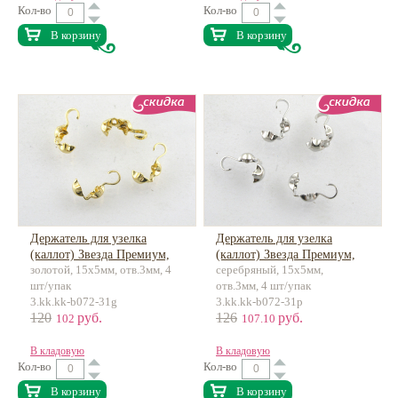
Кол-во
Кол-во
В корзину
В корзину
Держатель для узелка
Держатель для узелка
(каллот) Звезда Премиум,
(каллот) Звезда Премиум,
золотой, 15х5мм, отв.3мм, 4
серебряный, 15х5мм,
латунь, 18к позолота
латунь
шт/упак
отв.3мм, 4 шт/упак
3.kk.kk-b072-31g
3.kk.kk-b072-31p
120
руб.
126
руб.
102
107.10
В кладовую
В кладовую
Кол-во
Кол-во
В корзину
В корзину