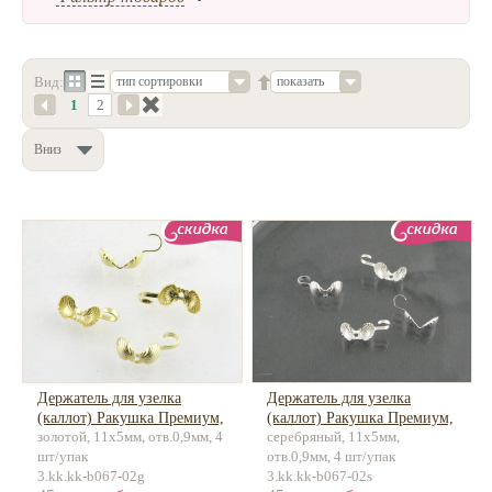
Нетемнеющая фурнитура
Всё для вышивки
Вид:
показать
тип сортировки
1
2
Проволока
Натуральные камни
Вниз
Каталог
Новинки!
Фотофорум
О магазине
Держатель для узелка
Держатель для узелка
(каллот) Ракушка Премиум,
(каллот) Ракушка Премиум,
золотой, 11х5мм, отв.0,9мм, 4
серебряный, 11х5мм,
латунь, 14к позолота
латунь
шт/упак
отв.0,9мм, 4 шт/упак
3.kk.kk-b067-02g
3.kk.kk-b067-02s