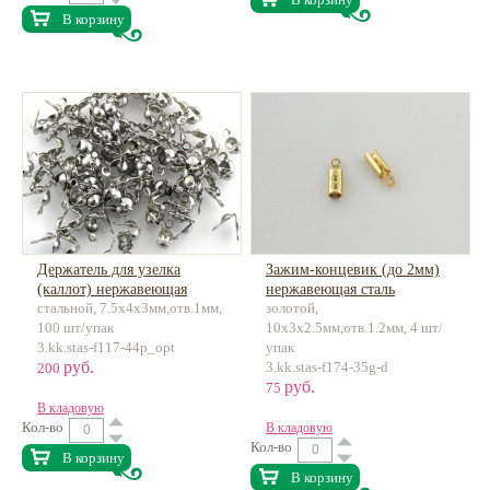
В корзину
Держатель для узелка
Зажим-концевик (до 2мм)
(каллот) нержавеющая
нержавеющая сталь
стальной, 7.5х4х3мм,отв.1мм,
золотой,
сталь
100 шт/упак
10х3х2.5мм,отв.1.2мм, 4 шт/
3.kk.stas-f117-44p_opt
упак
руб.
3.kk.stas-f174-35g-d
200
руб.
75
В кладовую
Кол-во
В кладовую
Кол-во
В корзину
В корзину