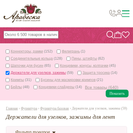
Бусины, подвески, декор
Бисер
Коннекторы, рамки
(152)
Филигрань
(1)
Вышивка украшений
Соединительные кольца
(128)
Пины, штифты
(62)
Фурнитура
Шапочки для бусин
(65)
Концевики, конусы, колпачки
(45)
Держатели для узелков, зажимы
(59)
Защита тросика
(14)
Проволока
Кримпы
(31)
Бусины для маскировки кримпов
(21)
Инструменты и материалы
Бейлы
(48)
Концевики-слайдеры
(14)
Все товары (640)
Показать
Эпоксидная смола
Шнуры, ленты, нитки
Главная
›
Фурнитура
›
Фурнитура базовая
› Держатели для узелков, зажимы (59)
Держатели для узелков, зажимы для лент
По темам и сезонам
Фильтр товаров
Бисер TOHO