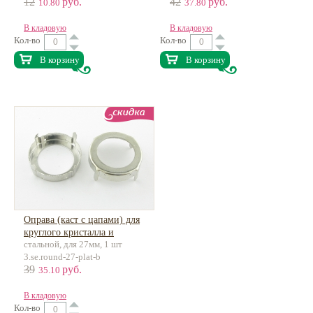
12
руб.
42
руб.
10.80
37.80
В кладовую
В кладовую
Кол-во
Кол-во
В корзину
В корзину
Оправа (каст с цапами) для
круглого кристалла и
стальной, для 27мм, 1 шт
риволи
3.se.round-27-plat-b
39
руб.
35.10
В кладовую
Кол-во