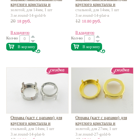
круглого кристалла и
круглого кристалла и
золотой, для 14мм, 1 шт
стальной, для 14мм, 1 шт
риволи
риволи
3.se.round-14-gold-b
3.se.round-14-plat-a
20
руб.
12
руб.
18
10.80
В кладовую
В кладовую
Кол-во
Кол-во
В корзину
В корзину
Оправа (каст с цапами) для
Оправа (каст с цапами) для
круглого кристалла и
круглого кристалла и
стальной, для 14мм, 1 шт
золотой, для 27мм, 1 шт
риволи
риволи
3.se.round-14-plat-b
3.se.round-27-gold-b