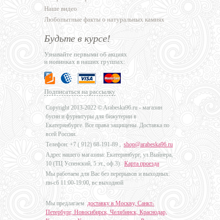
Наше видео
Любопытные факты о натуральных камнях
Будьте в курсе!
Узнавайте первыми об акциях
и новинках в наших группах:
Подписаться на рассылку
Copyright 2013-2022 © Arabeska96.ru - магазин
бусин и фурнитуры для бижутерии в
Екатеринбурге. Все права защищены. Доставка по
всей России.
Телефон: +7 (
912) 68-191-89
,
shop@arabeska96.ru
Адрес нашего магазина: Екатеринбург, ул.Выйнера,
10 (ТЦ Успенский, 5 эт., оф.3).
Карта проезда
Мы работаем для Вас без перерывов и выходных:
пн-сб 11:00-19:00, вс выходной
Мы предлагаем
доставку в Москву, Санкт-
Петербург, Новосибирск, Челябинск, Краснодар,