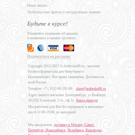
Наше видео
Любопытные факты о натуральных камнях
Будьте в курсе!
Узнавайте первыми об акциях
и новинках в наших группах:
Подписаться на рассылку
Copyright 2013-2022 © Arabeska96.ru - магазин
бусин и фурнитуры для бижутерии в
Екатеринбурге. Все права защищены. Доставка по
всей России.
Телефон: +7 (
912) 68-191-89
,
shop@arabeska96.ru
Адрес нашего магазина: Екатеринбург, ул.Выйнера,
10 (ТЦ Успенский, 5 эт., оф.3).
Карта проезда
Мы работаем для Вас без перерывов и выходных:
пн-сб 11:00-19:00, вс выходной
Мы предлагаем
доставку в Москву, Санкт-
Петербург, Новосибирск, Челябинск, Краснодар,