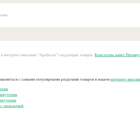
дены
 в интернет-магазине "Арабеска" следующие товары:
Кристаллы навет Премиу
накомиться с самыми популярными разделами товаров в нашем
интернет магази
ерии
бижутерии
ижутерии
 с эпоксидкой