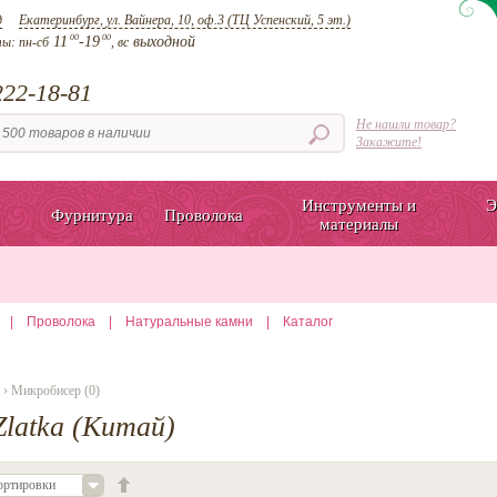
д
Екатеринбург, ул. Вайнера, 10, оф.3 (ТЦ Успенский, 5 эт.)
00
00
11
-19
выходной
ты:
пн-сб
, вс
22-18-81
Не нашли товар?
Закажите!
Инструменты и
Э
Фурнитура
Проволока
материалы
|
Проволока
|
Натуральные камни
|
Каталог
› Микробисер (0)
latka (Китай)
ортировки