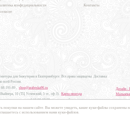
олитика конфедициальности
Контакты
огласие
урнитуры для бижутерии в Екатеринбурге. Все права защищены. Доставка
по всей России.
 68-191-89
,
shop@arabeska96.ru
Дизайн - 
Выйнера, 10 (ТЦ Успенский, 5 эт., оф.3).
Карта проезда
Мальцева
ов и выходных: пн-сб 11:00-19:00, вс выходной
Продвиже
ь покупки на нашем сайте. Вы можете увидеть, какие куки-файлы сохранены 
Промо Эк
оглашаетесь с использованием нами куки-файлов.
осибирск, Челябинск, Краснодар, Красноярск, Казань и в другие города
России
.