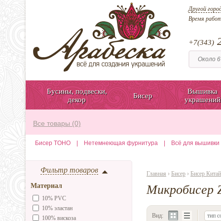
Другой горо
Время рабо
2
+7(343)
Бусины, подвески,
Вышивка
Бисер
декор
украшений
Все товары (0)
Бисер TOHO
|
Нетемнеющая фурнитура
|
Всё для вышивки
Фильтр товаров
Главная
›
Бисер
›
Бисер Китай
Материал
Микробисер Z
10% PVC
10% эластан
Вид:
тип с
100% вискоза