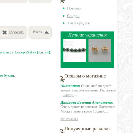
Новинки
Скидки
Хиты продаж
сбросить
Вверх
Лучшие украшения
м класса
,
Бисер Zlatka (Китай)
,
не бусин
:
Отзывы о магазине
Анжелика:
Очень люблю делать
заказы в вашем магазине. Радует всё
-
и ассор
...
Дятлова Евгения Алексеевна:
Очень довольна заказом. Доставка в
Москву заняла всего 10
дней,
...
все отзывы
Популярные разделы