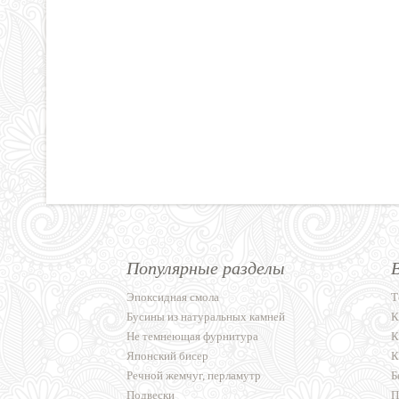
Популярные разделы
Эпоксидная смола
Т
Бусины из натуральных камней
К
Не темнеющая фурнитура
К
Японский бисер
К
Речной жемчуг, перламутр
Б
Подвески
П