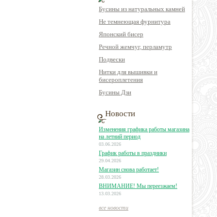
Бусины из натуральных камней
Не темнеющая фурнитура
Японский бисер
Речной жемчуг, перламутр
Подвески
Нитки для вышивки и
бисероплетения
Бусины Дзи
Новости
Изменения графика работы магазина
на летний период
03.06.2026
График работы в праздники
29.04.2026
Магазин снова работает!
28.03.2026
ВНИМАНИЕ! Мы переезжаем!
13.03.2026
все новости