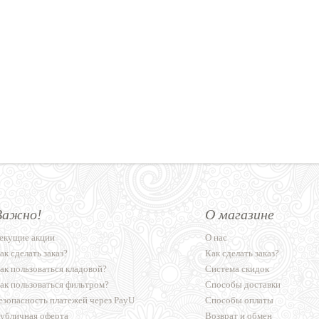
Важно!
О магазине
екущие акции
О нас
ак сделать заказ?
Как сделать заказ?
ак пользоваться кладовой?
Система скидок
ак пользоваться фильтром?
Способы доставки
езопасность платежей через PayU
Способы оплаты
убличная оферта
Возврат и обмен