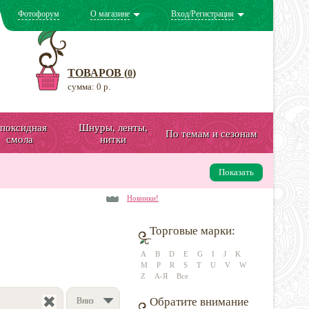
Фотофорум
О магазине
Вход/Регистрация
ТОВАРОВ (
)
0
сумма: 0 р.
поксидная
Шнуры, ленты,
По темам и сезонам
смола
нитки
Показать
Новинки!
Торговые марки:
A
B
D
E
G
I
J
K
M
P
R
S
T
U
V
W
Z
А-Я
Все
Обратите внимание
Вниз