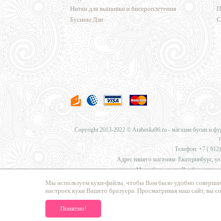
Нитки для вышивки и бисероплетения
П
Бусины Дзи
С
Copyright 2013-2022 © Arabeska96.ru - магазин бусин и ф
Телефон: +7 (
912)
Адрес нашего магазина: Екатеринбург, ул.
Мы работаем для Вас без перерыв
Мы используем куки-файлы, чтобы Вам было удобно совершат
настроек куки Вашего бразуера. Просматривая наш сайт, вы с
Мы предлагаем
доставку в Москву, Санкт-Петербург, Нов
Понятно!