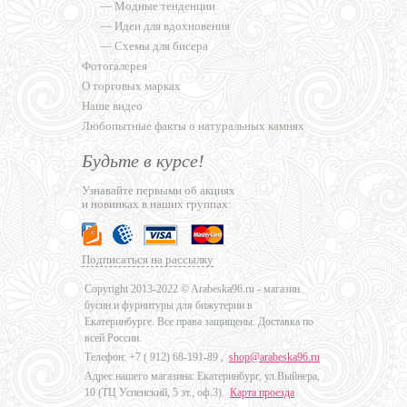
—
Модные тенденции
—
Идеи для вдохновения
—
Схемы для бисера
Фотогалерея
О торговых марках
Наше видео
Любопытные факты о натуральных камнях
Будьте в курсе!
Узнавайте первыми об акциях
и новинках в наших группах:
Подписаться на рассылку
Copyright 2013-2022 © Arabeska96.ru - магазин
бусин и фурнитуры для бижутерии в
Екатеринбурге. Все права защищены. Доставка по
всей России.
Телефон: +7 (
912) 68-191-89
,
shop@arabeska96.ru
Адрес нашего магазина: Екатеринбург, ул.Выйнера,
10 (ТЦ Успенский, 5 эт., оф.3).
Карта проезда