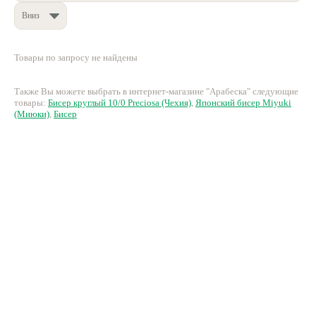
Вниз
Нетемнеющая фурнитура
Всё для вышивки
Товары по запросу не найдены
Проволока
Также Вы можете выбрать в интернет-магазине "Арабеска" следующие
Натуральные камни
товары:
Бисер круглый 10/0 Preciosa (Чехия)
,
Японский бисер Miyuki
(Миюки)
,
Бисер
Каталог
Новинки!
Фотофорум
О магазине