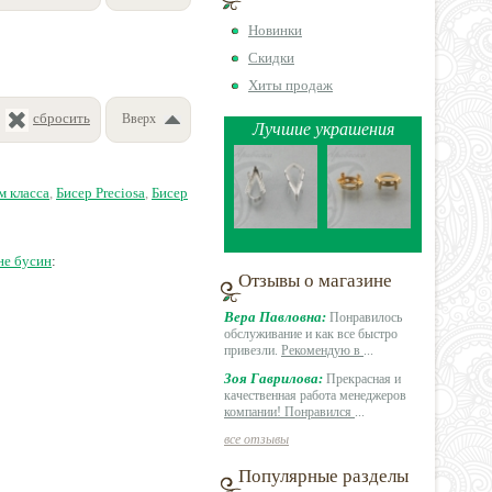
Новинки
Скидки
Хиты продаж
сбросить
Вверх
Лучшие украшения
м класса
,
Бисер Preciosa
,
Бисер
не бусин
:
Отзывы о магазине
Вера Павловна:
Понравилось
обслуживание и как все быстро
привезли.
Рекомендую в
...
Зоя Гаврилова:
Прекрасная и
качественная работа менеджеров
компании! Понравился
...
все отзывы
Популярные разделы