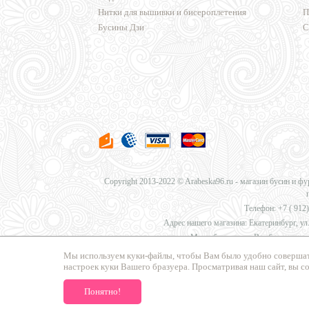
Нитки для вышивки и бисероплетения
П
Бусины Дзи
С
Copyright 2013-2022 © Arabeska96.ru - магазин бусин и ф
Телефон: +7 (
912)
Адрес нашего магазина: Екатеринбург, ул.
Мы работаем для Вас без перерыв
Мы используем куки-файлы, чтобы Вам было удобно совершат
настроек куки Вашего бразуера. Просматривая наш сайт, вы с
Мы предлагаем
доставку в Москву, Санкт-Петербург, Нов
Понятно!