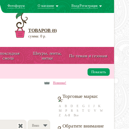
Фотофорум
О магазине
Вход/Регистрация
ТОВАРОВ (
)
0
сумма: 0 р.
поксидная
Шнуры, ленты,
По темам и сезонам
смола
нитки
Показать
Новинки!
Торговые марки:
A
B
D
E
G
I
J
K
M
P
R
S
T
U
V
W
Z
А-Я
Все
Обратите внимание
Вниз