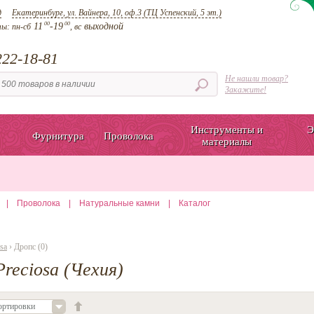
д
Екатеринбург, ул. Вайнера, 10, оф.3 (ТЦ Успенский, 5 эт.)
00
00
11
-19
выходной
ты:
пн-сб
, вс
22-18-81
Не нашли товар?
Закажите!
Инструменты и
Э
Фурнитура
Проволока
материалы
|
Проволока
|
Натуральные камни
|
Каталог
sa
› Дропс (0)
Preciosa (Чехия)
ортировки