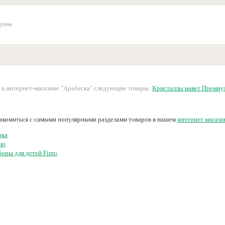
дены
 в интернет-магазине "Арабеска" следующие товары:
Кристаллы навет Премиу
накомиться с самыми популярными разделами товаров в нашем
интернет магази
ока
ью
боры для детей Fimo