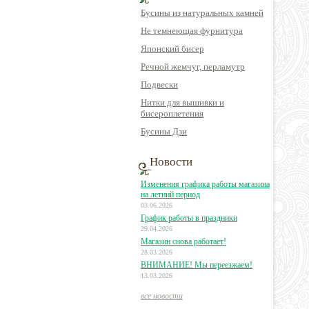
Бусины из натуральных камней
Не темнеющая фурнитура
Японский бисер
Речной жемчуг, перламутр
Подвески
Нитки для вышивки и
бисероплетения
Бусины Дзи
Новости
Изменения графика работы магазина
на летний период
03.06.2026
График работы в праздники
29.04.2026
Магазин снова работает!
28.03.2026
ВНИМАНИЕ! Мы переезжаем!
13.03.2026
все новости