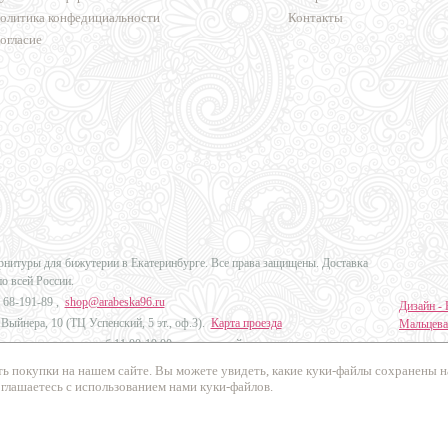
олитика конфедициальности
Контакты
огласие
урнитуры для бижутерии в Екатеринбурге. Все права защищены. Доставка
по всей России.
 68-191-89
,
shop@arabeska96.ru
Дизайн - 
Выйнера, 10 (ТЦ Успенский, 5 эт., оф.3).
Карта проезда
Мальцева
ов и выходных: пн-сб 11:00-19:00, вс выходной
Продвиже
ь покупки на нашем сайте. Вы можете увидеть, какие куки-файлы сохранены 
Промо Эк
оглашаетесь с использованием нами куки-файлов.
осибирск, Челябинск, Краснодар, Красноярск, Казань и в другие города
России
.