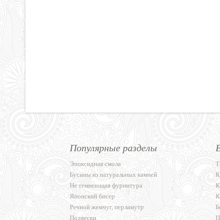
Популярные разделы
Эпоксидная смола
Т
Бусины из натуральных камней
К
Не темнеющая фурнитура
К
Японский бисер
К
Речной жемчуг, перламутр
Б
Подвески
П