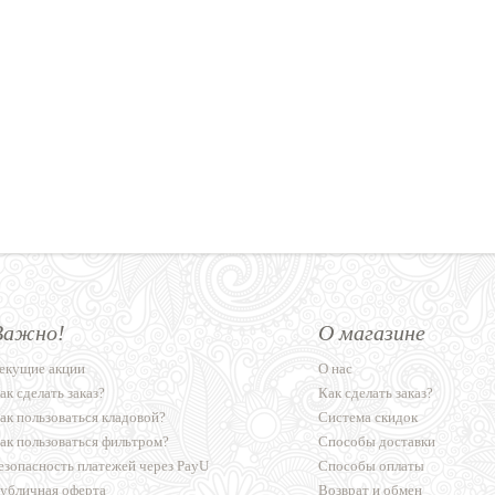
Важно!
О магазине
екущие акции
О нас
ак сделать заказ?
Как сделать заказ?
ак пользоваться кладовой?
Система скидок
ак пользоваться фильтром?
Способы доставки
езопасность платежей через PayU
Способы оплаты
убличная оферта
Возврат и обмен