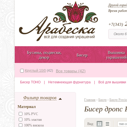
Другой горо
Время рабо
2
+7(343)
Бусины, подвески,
Вышивка
Бисер
декор
украшений
Круглый 10/0
(42)
Все товары (42)
Бисер TOHO
|
Нетемнеющая фурнитура
|
Всё для вышивки
Фильтр товаров
Главная
›
Бисер
›
Бисер Precio
Материал
Бисер дропс 
10% PVC
10% эластан
Вид:
тип с
100% вискоза