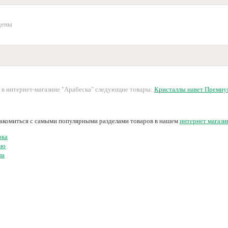
дены
 в интернет-магазине "Арабеска" следующие товары:
Кристаллы навет Премиу
накомиться с самыми популярными разделами товаров в нашем
интернет магази
ока
ью
ла