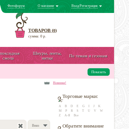
Фотофорум
О магазине
Вход/Регистрация
ТОВАРОВ (
)
0
сумма: 0 р.
поксидная
Шнуры, ленты,
По темам и сезонам
смола
нитки
Показать
Новинки!
Торговые марки:
A
B
D
E
G
I
J
K
M
P
R
S
T
U
V
W
Z
А-Я
Все
Обратите внимание
Вниз