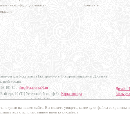
олитика конфедициальности
Контакты
огласие
урнитуры для бижутерии в Екатеринбурге. Все права защищены. Доставка
по всей России.
 68-191-89
,
shop@arabeska96.ru
Дизайн - 
Выйнера, 10 (ТЦ Успенский, 5 эт., оф.3).
Карта проезда
Мальцева
ов и выходных: пн-сб 11:00-19:00, вс выходной
Продвиже
ь покупки на нашем сайте. Вы можете увидеть, какие куки-файлы сохранены 
Промо Эк
оглашаетесь с использованием нами куки-файлов.
осибирск, Челябинск, Краснодар, Красноярск, Казань и в другие города
России
.