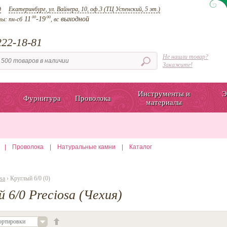
д
Екатеринбург, ул. Вайнера, 10, оф.3 (ТЦ Успенский, 5 эт.)
00
00
11
-19
выходной
ты:
пн-сб
, вс
22-18-81
Не нашли товар?
Закажите!
Инструменты и
Э
Фурнитура
Проволока
материалы
|
Проволока
|
Натуральные камни
|
Каталог
sa
› Круглый 6/0 (0)
 6/0 Preciosa (Чехия)
ортировки