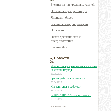
Бусины из натуральных камней
Не темнеющая фурнитура
Японский бисер
Речной жемчуг, перламутр
Подвески
Нитки для вышивки и
бисероплетения
Бусины Дзи
Новости
Изменения графика работы магазина
на летний период
03.06.2026
График работы в праздники
29.04.2026
Магазин снова работает!
28.03.2026
ВНИМАНИЕ! Мы переезжаем!
13.03.2026
все новости