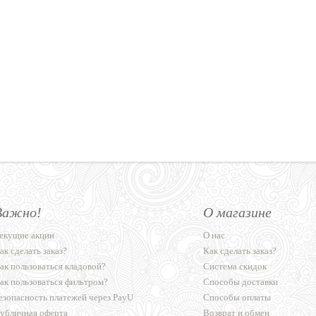
Важно!
О магазине
екущие акции
О нас
ак сделать заказ?
Как сделать заказ?
ак пользоваться кладовой?
Система скидок
ак пользоваться фильтром?
Способы доставки
езопасность платежей через PayU
Способы оплаты
убличная оферта
Возврат и обмен