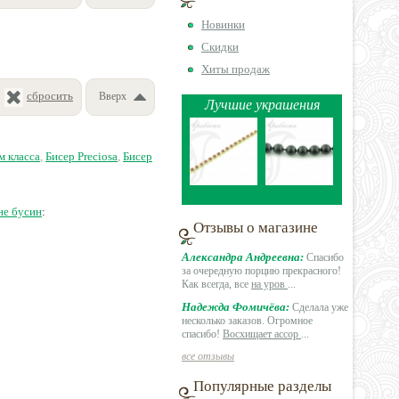
Новинки
Скидки
Хиты продаж
сбросить
Вверх
Лучшие украшения
м класса
,
Бисер Preciosa
,
Бисер
не бусин
:
Отзывы о магазине
Александра Андреевна:
Спасибо
за очередную порцию прекрасного!
Как всегда, все
на уров
...
Надежда Фомичёва:
Сделала уже
несколько заказов. Огромное
спасибо!
Восхищает ассор
...
все отзывы
Популярные разделы