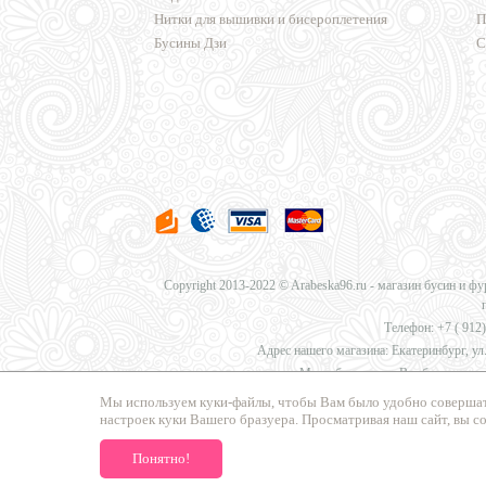
Нитки для вышивки и бисероплетения
П
Бусины Дзи
С
Copyright 2013-2022 © Arabeska96.ru - магазин бусин и ф
Телефон: +7 (
912)
Адрес нашего магазина: Екатеринбург, ул.
Мы работаем для Вас без перерыв
Мы используем куки-файлы, чтобы Вам было удобно совершат
настроек куки Вашего бразуера. Просматривая наш сайт, вы с
Мы предлагаем
доставку в Москву, Санкт-Петербург, Нов
Понятно!