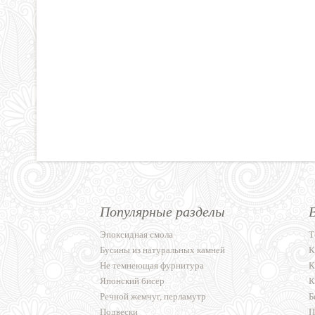
Популярные разделы
Эпоксидная смола
Т
Бусины из натуральных камней
К
Не темнеющая фурнитура
К
Японский бисер
К
Речной жемчуг, перламутр
Б
Подвески
П