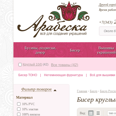
Другой горо
Время рабо
2
+7(343)
Бусины, подвески,
Вышивка
Бисер
декор
украшений
Круглый 10/0
(42)
Все товары (42)
Бисер TOHO
|
Нетемнеющая фурнитура
|
Всё для вышивки
Фильтр товаров
Главная
›
Бисер
›
Бисер Precio
Материал
Бисер круглый
10% PVC
10% эластан
Вид:
тип с
100% вискоза